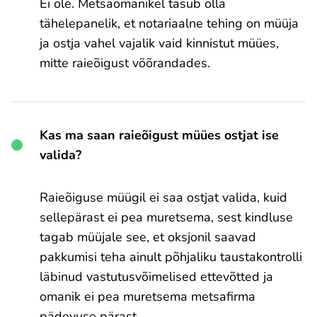
Ei ole. Metsaomanikel tasub olla
tähelepanelik, et notariaalne tehing on müüja
ja ostja vahel vajalik vaid kinnistut müües,
mitte raieõigust võõrandades.
Kas ma saan raieõigust müües ostjat ise
valida?
Raieõiguse müügil ei saa ostjat valida, kuid
sellepärast ei pea muretsema, sest kindluse
tagab müüjale see, et oksjonil saavad
pakkumisi teha ainult põhjaliku taustakontrolli
läbinud vastutusvõimelised ettevõtted ja
omanik ei pea muretsema metsafirma
pädevuse pärast.