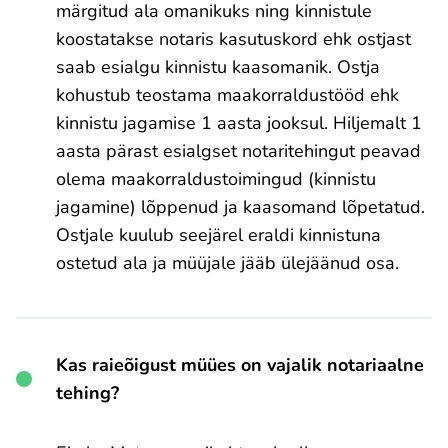
märgitud ala omanikuks ning kinnistule
koostatakse notaris kasutuskord ehk ostjast
saab esialgu kinnistu kaasomanik. Ostja
kohustub teostama maakorraldustööd ehk
kinnistu jagamise 1 aasta jooksul. Hiljemalt 1
aasta pärast esialgset notaritehingut peavad
olema maakorraldustoimingud (kinnistu
jagamine) lõppenud ja kaasomand lõpetatud.
Ostjale kuulub seejärel eraldi kinnistuna
ostetud ala ja müüjale jääb ülejäänud osa.
Kas raieõigust müües on vajalik notariaalne
tehing?