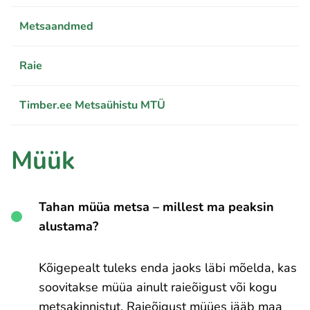
Metsaandmed
Raie
Timber.ee Metsaühistu MTÜ
Müük
Tahan müüa metsa – millest ma peaksin
alustama?
Kõigepealt tuleks enda jaoks läbi mõelda, kas
soovitakse müüa ainult raieõigust või kogu
metsakinnistut. Raieõigust müües jääb maa