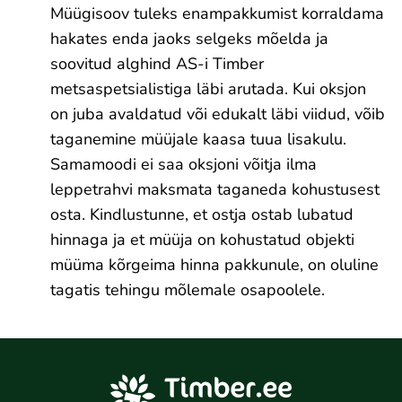
Müügisoov tuleks enampakkumist korraldama
hakates enda jaoks selgeks mõelda ja
soovitud alghind AS-i Timber
metsaspetsialistiga läbi arutada. Kui oksjon
on juba avaldatud või edukalt läbi viidud, võib
taganemine müüjale kaasa tuua lisakulu.
Samamoodi ei saa oksjoni võitja ilma
leppetrahvi maksmata taganeda kohustusest
osta. Kindlustunne, et ostja ostab lubatud
hinnaga ja et müüja on kohustatud objekti
müüma kõrgeima hinna pakkunule, on oluline
tagatis tehingu mõlemale osapoolele.