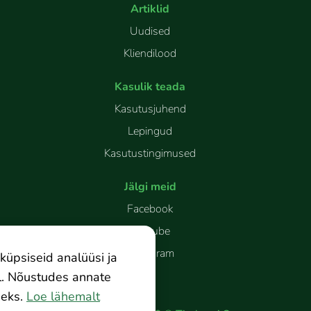
Artiklid
Uudised
Kliendilood
Kasulik teada
Kasutusjuhend
Lepingud
Kasutustingimused
Jälgi meid
Facebook
Youtube
Instagram
küpsiseid analüüsi ja
l. Nõustudes annate
eks.
Loe lähemalt