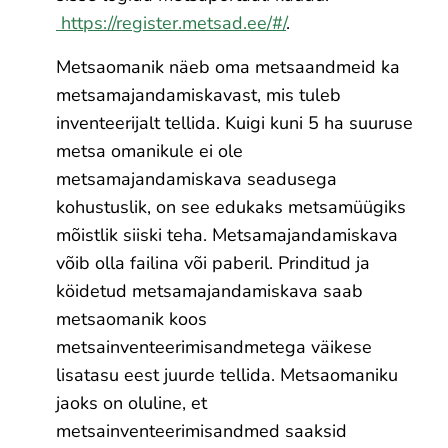
https://register.metsad.ee/#/
.
Metsaomanik näeb oma metsaandmeid ka
metsamajandamiskavast, mis tuleb
inventeerijalt tellida. Kuigi kuni 5 ha suuruse
metsa omanikule ei ole
metsamajandamiskava seadusega
kohustuslik, on see edukaks metsamüügiks
mõistlik siiski teha. Metsamajandamiskava
võib olla failina või paberil. Prinditud ja
köidetud metsamajandamiskava saab
metsaomanik koos
metsainventeerimisandmetega väikese
lisatasu eest juurde tellida. Metsaomaniku
jaoks on oluline, et
metsainventeerimisandmed saaksid