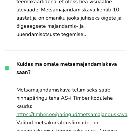
teemakaartidena, et oleks hea visuaalne
ülevaade. Metsamajandamiskava kehtib 10
aastat ja on omaniku jaoks juhiseks õigete ja
õigeaegsete majandamis- ja
uuendamisotsuste tegemisel.
Kuidas ma omale metsamajandamiskava
saan?
Metsamajandamiskava tellimiseks saab
hinnapäringu teha AS-i Timber kodulehe
kaudu:
https://timber.ee/paringud/metsamajanduskava
.
Valitud metsakorraldusfirmadel on
hinnapakkumise tegemiseks aega 7 päeva.