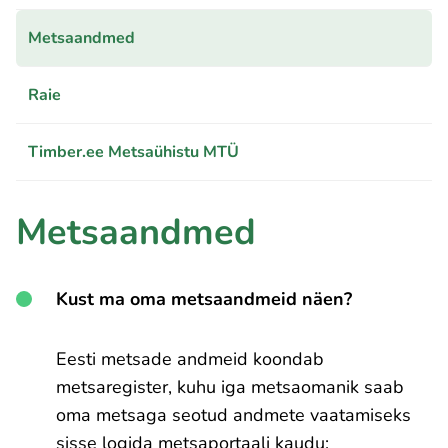
Metsaandmed
Raie
Timber.ee Metsaühistu MTÜ
Metsaandmed
Kust ma oma metsaandmeid näen?
Eesti metsade andmeid koondab
metsaregister, kuhu iga metsaomanik saab
oma metsaga seotud andmete vaatamiseks
sisse logida metsaportaali kaudu: