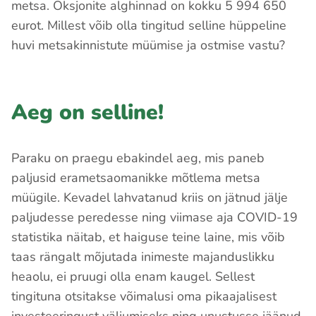
metsa. Oksjonite alghinnad on kokku 5 994 650
eurot. Millest võib olla tingitud selline hüppeline
huvi metsakinnistute müümise ja ostmise vastu?
Aeg on selline!
Paraku on praegu ebakindel aeg, mis paneb
paljusid erametsaomanikke mõtlema metsa
müügile. Kevadel lahvatanud kriis on jätnud jälje
paljudesse peredesse ning viimase aja COVID-19
statistika näitab, et haiguse teine laine, mis võib
taas rängalt mõjutada inimeste majanduslikku
heaolu, ei pruugi olla enam kaugel. Sellest
tingituna otsitakse võimalusi oma pikaajalisest