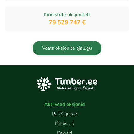
Kinnistute oksjonitelt
79 529 747 €
Vaata oksjonite ajalugu
Aktiivsed oksjonid
Raieõigused
Kinnistud
Paketid