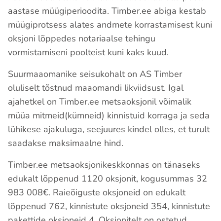
aastase müügiperioodita. Timber.ee abiga kestab
müügiprotsess alates andmete korrastamisest kuni
oksjoni lõppedes notariaalse tehingu
vormistamiseni poolteist kuni kaks kuud.
Suurmaaomanike seisukohalt on AS Timber
oluliselt tõstnud maaomandi likviidsust. Igal
ajahetkel on Timber.ee metsaoksjonil võimalik
müüa mitmeid(kümneid) kinnistuid korraga ja seda
lühikese ajakuluga, seejuures kindel olles, et turult
saadakse maksimaalne hind.
Timber.ee metsaoksjonikeskkonnas on tänaseks
edukalt lõppenud 1120 oksjonit, kogusummas 32
983 008€. Raieõiguste oksjoneid on edukalt
lõppenud 762, kinnistute oksjoneid 354, kinnistute
pakettide oksjoneid 4. Oksjonitelt on ostetud