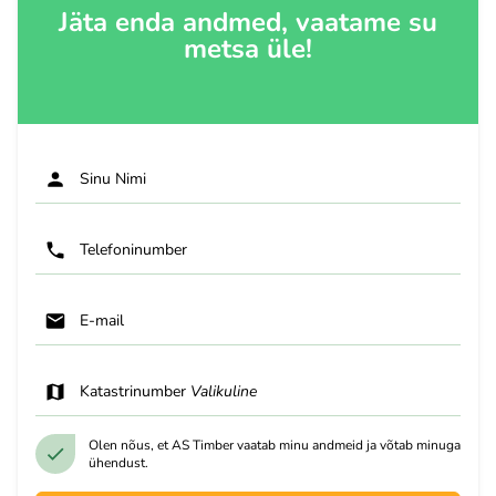
Jäta enda andmed, vaatame su
metsa üle!
Sinu Nimi
Telefoninumber
E-mail
Katastrinumber
Valikuline
Olen nõus, et AS Timber vaatab minu andmeid ja võtab minuga
ühendust.