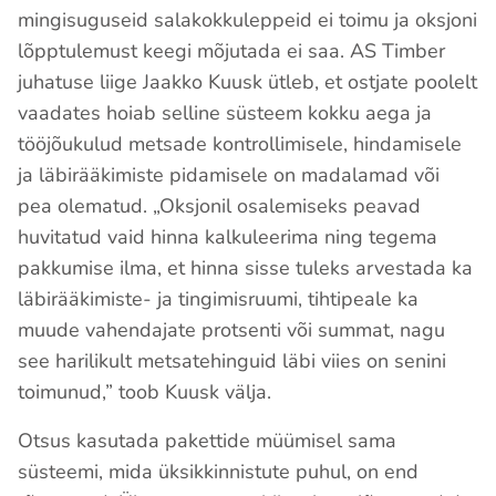
mingisuguseid salakokkuleppeid ei toimu ja oksjoni
lõpptulemust keegi mõjutada ei saa. AS Timber
juhatuse liige Jaakko Kuusk ütleb, et ostjate poolelt
vaadates hoiab selline süsteem kokku aega ja
tööjõukulud metsade kontrollimisele, hindamisele
ja läbirääkimiste pidamisele on madalamad või
pea olematud. „Oksjonil osalemiseks peavad
huvitatud vaid hinna kalkuleerima ning tegema
pakkumise ilma, et hinna sisse tuleks arvestada ka
läbirääkimiste- ja tingimisruumi, tihtipeale ka
muude vahendajate protsenti või summat, nagu
see harilikult metsatehinguid läbi viies on senini
toimunud,” toob Kuusk välja.
Otsus kasutada pakettide müümisel sama
süsteemi, mida üksikkinnistute puhul, on end