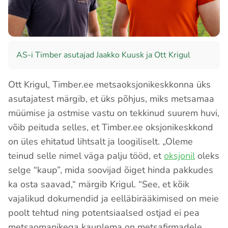
AS-i Timber asutajad Jaakko Kuusk ja Ott Krigul
Ott Krigul, Timber.ee metsaoksjonikeskkonna üks
asutajatest märgib, et üks põhjus, miks metsamaa
müümise ja ostmise vastu on tekkinud suurem huvi,
võib peituda selles, et Timber.ee oksjonikeskkond
on üles ehitatud lihtsalt ja loogiliselt. „Oleme
teinud selle nimel väga palju tööd, et
oksjonil
oleks
selge “kaup”, mida soovijad õiget hinda pakkudes
ka osta saavad,“ märgib Krigul. “See, et kõik
vajalikud dokumendid ja eelläbirääkimised on meie
poolt tehtud ning potentsiaalsed ostjad ei pea
metsaomanikega kauplema on metsafirmadele