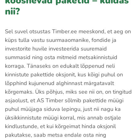
koosnevad paketid – kuidas
nii?
Sel suvel otsustas Timber.ee meeskond, et aeg on
küps tulla vastu suurmaaomanike, fondide ja
investorite huvile investeerida suuremaid
summasid ning osta mitmeid metsakinnistuid
korraga. Tänaseks on edukalt lõppenud neli
kinnistute pakettide oksjonit, kus kõigi puhul on
lõpphind kujunenud alghinnast märgatavalt
kõrgemaks. Üks põhjus, miks see nii on, on tingitud
asjaolust, et AS Timber sõlmib pakettide müügi
puhul müüjaga siduva lepingu, just nii nagu ka
üksikkinnistute müügi korral, mis annab ostjale
kindlustunde, et kui kõrgeimat hinda oksjonil
pakutakse, saab metsa endale osta ning