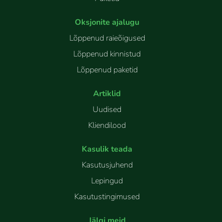
Oksjonite ajalugu
Lõppenud raieõigused
Lõppenud kinnistud
Lõppenud paketid
Artiklid
Uudised
Kliendilood
Kasulik teada
Kasutusjuhend
Lepingud
Kasutustingimused
Jälgi meid