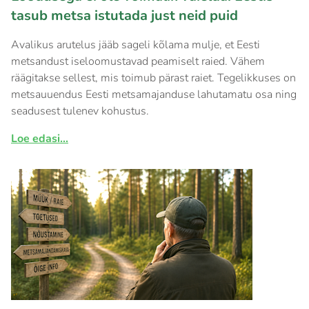
tasub metsa istutada just neid puid
Avalikus arutelus jääb sageli kõlama mulje, et Eesti
metsandust iseloomustavad peamiselt raied. Vähem
räägitakse sellest, mis toimub pärast raiet. Tegelikkuses on
metsauuendus Eesti metsamajanduse lahutamatu osa ning
seadusest tulenev kohustus.
Loe edasi...