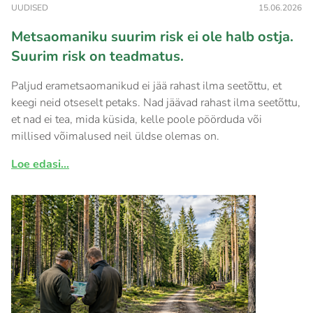
UUDISED
15.06.2026
Metsaomaniku suurim risk ei ole halb ostja.
Suurim risk on teadmatus.
Paljud erametsaomanikud ei jää rahast ilma seetõttu, et
keegi neid otseselt petaks. Nad jäävad rahast ilma seetõttu,
et nad ei tea, mida küsida, kelle poole pöörduda või
millised võimalused neil üldse olemas on.
Loe edasi...