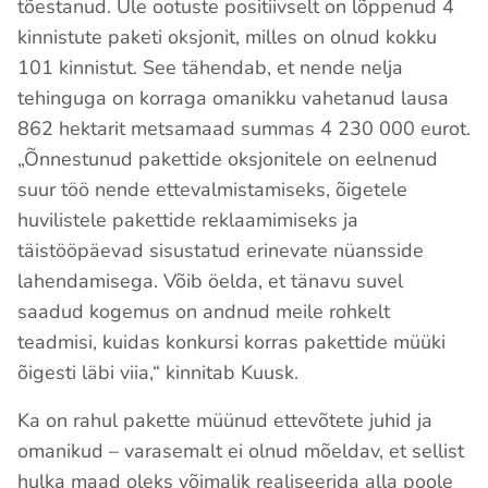
tõestanud. Üle ootuste positiivselt on lõppenud 4
kinnistute paketi oksjonit, milles on olnud kokku
101 kinnistut. See tähendab, et nende nelja
tehinguga on korraga omanikku vahetanud lausa
862 hektarit metsamaad summas 4 230 000 eurot.
„Õnnestunud pakettide oksjonitele on eelnenud
suur töö nende ettevalmistamiseks, õigetele
huvilistele pakettide reklaamimiseks ja
täistööpäevad sisustatud erinevate nüansside
lahendamisega. Võib öelda, et tänavu suvel
saadud kogemus on andnud meile rohkelt
teadmisi, kuidas konkursi korras pakettide müüki
õigesti läbi viia,“ kinnitab Kuusk.
Ka on rahul pakette müünud ettevõtete juhid ja
omanikud – varasemalt ei olnud mõeldav, et sellist
hulka maad oleks võimalik realiseerida alla poole