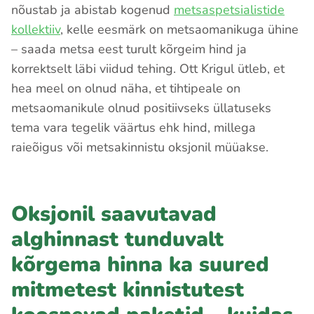
nõustab ja abistab kogenud
metsaspetsialistide
kollektiiv
, kelle eesmärk on metsaomanikuga ühine
– saada metsa eest turult kõrgeim hind ja
korrektselt läbi viidud tehing. Ott Krigul ütleb, et
hea meel on olnud näha, et tihtipeale on
metsaomanikule olnud positiivseks üllatuseks
tema vara tegelik väärtus ehk hind, millega
raieõigus või metsakinnistu oksjonil müüakse.
Oksjonil saavutavad
alghinnast tunduvalt
kõrgema hinna ka suured
mitmetest kinnistutest