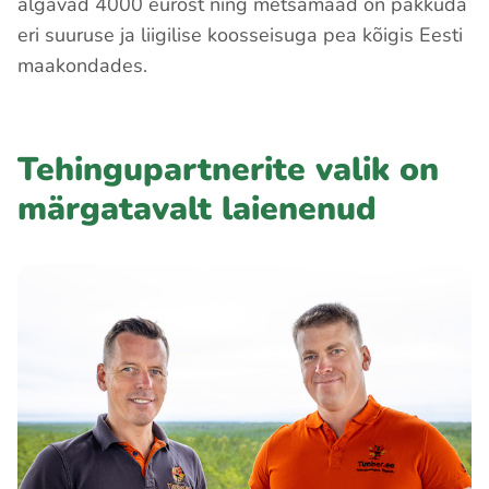
algavad 4000 eurost ning metsamaad on pakkuda
eri suuruse ja liigilise koosseisuga pea kõigis Eesti
maakondades.
Tehingupartnerite valik on
märgatavalt laienenud