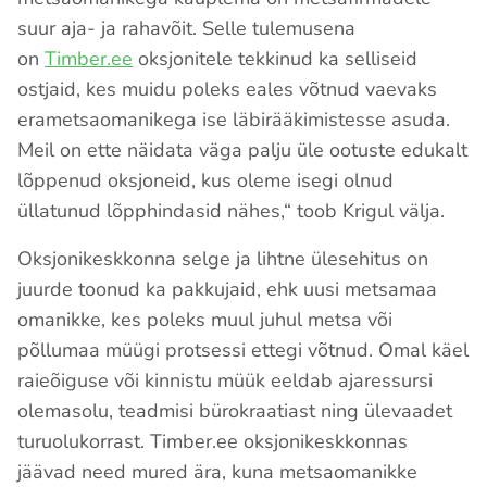
suur aja- ja rahavõit. Selle tulemusena
on
Timber.ee
oksjonitele tekkinud ka selliseid
ostjaid, kes muidu poleks eales võtnud vaevaks
erametsaomanikega ise läbirääkimistesse asuda.
Meil on ette näidata väga palju üle ootuste edukalt
lõppenud oksjoneid, kus oleme isegi olnud
üllatunud lõpphindasid nähes,“ toob Krigul välja.
Oksjonikeskkonna selge ja lihtne ülesehitus on
juurde toonud ka pakkujaid, ehk uusi metsamaa
omanikke, kes poleks muul juhul metsa või
põllumaa müügi protsessi ettegi võtnud. Omal käel
raieõiguse või kinnistu müük eeldab ajaressursi
olemasolu, teadmisi bürokraatiast ning ülevaadet
turuolukorrast. Timber.ee oksjonikeskkonnas
jäävad need mured ära, kuna metsaomanikke