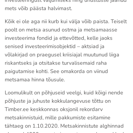
investeeringust väljumiseks ning unustusse jäänud
mets võib päästa halvimast.
Kõik ei ole aga nii kurb kui välja võib paista. Teiselt
poolt on metsa asunud ostma ja metsamaasse
investeerima fondid ja ettevõtted, kelle jaoks
senised investeerimisobjektid – aktsiad ja
võlakirjad on praegusel kriisiajal muutunud liiga
riskantseks ja otsitakse turvalisemaid raha
paigutamise kohti. See omakorda on viinud
metsamaa hinna tõusule.
Loomulikult on põhjuseid veelgi, kuid kõigi nende
põhjuste ja juhuste kokkulangevuse tõttu on
Timber.ee keskkonnas oksjonil rekordarv
metsakinnistuid, mille pakkumiste esitamine
tähtaeg on 1.10.2020. Metsakinnistute alghinnad