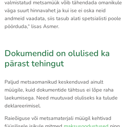
valmistatud metsamüük võib tähendada omanikule
väga suurt hinnavahet ja kui ise ei oska neid
andmeid vaadata, siis tasub alati spetsialisti poole
pöörduda,“ lisas Asmer.
Dokumendid on olulised ka
pärast tehingut
Paljud metsaomanikud keskenduvad ainult
müügile, kuid dokumentide tähtsus ei lõpe raha
laekumisega. Need muutuvad oluliseks ka tulude
deklareerimisel.
Raieõiguse või metsamaterjali müügil kehtivad
füüsilisele isikule mitmed
maksusoodustused
ning