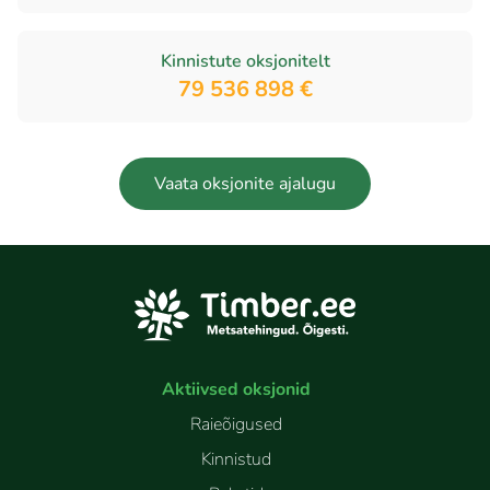
Kinnistute oksjonitelt
79 536 898 €
Vaata oksjonite ajalugu
Aktiivsed oksjonid
Raieõigused
Kinnistud