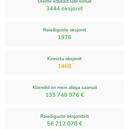
Oleme edukalt läbi viinud
3444
oksjonit
Raieõiguste oksjonit
1976
Kinnistu oksjonit
1468
Kliendid on meie abiga saanud
135 748 976 €
Raieõiguste oksjonitelt
56 212 078 €