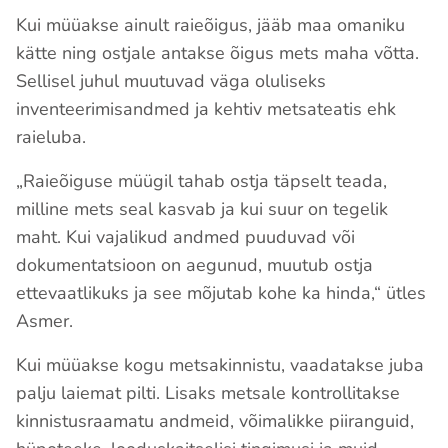
Kui müüakse ainult raieõigus, jääb maa omaniku
kätte ning ostjale antakse õigus mets maha võtta.
Sellisel juhul muutuvad väga oluliseks
inventeerimisandmed ja kehtiv metsateatis ehk
raieluba.
„Raieõiguse müügil tahab ostja täpselt teada,
milline mets seal kasvab ja kui suur on tegelik
maht. Kui vajalikud andmed puuduvad või
dokumentatsioon on aegunud, muutub ostja
ettevaatlikuks ja see mõjutab kohe ka hinda,“ ütles
Asmer.
Kui müüakse kogu metsakinnistu, vaadatakse juba
palju laiemat pilti. Lisaks metsale kontrollitakse
kinnistusraamatu andmeid, võimalikke piiranguid,