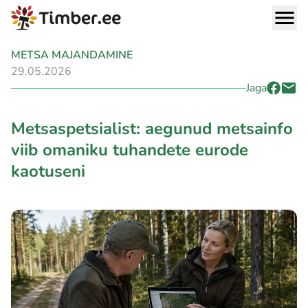
METSA MAJANDAMINE
29.05.2026
Jaga
Metsaspetsialist: aegunud metsainfo
viib omaniku tuhandete eurode
kaotuseni