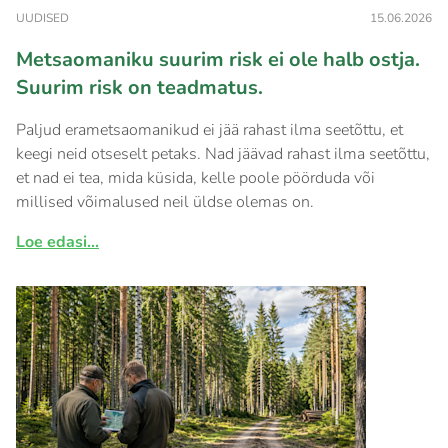
UUDISED
15.06.2026
Metsaomaniku suurim risk ei ole halb ostja.
Suurim risk on teadmatus.
Paljud erametsaomanikud ei jää rahast ilma seetõttu, et
keegi neid otseselt petaks. Nad jäävad rahast ilma seetõttu,
et nad ei tea, mida küsida, kelle poole pöörduda või
millised võimalused neil üldse olemas on.
Loe edasi...