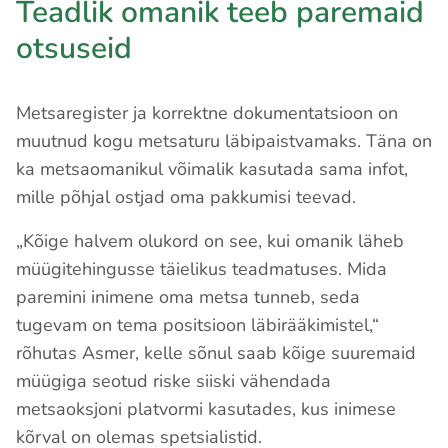
Teadlik omanik teeb paremaid
otsuseid
Metsaregister ja korrektne dokumentatsioon on
muutnud kogu metsaturu läbipaistvamaks. Täna on
ka metsaomanikul võimalik kasutada sama infot,
mille põhjal ostjad oma pakkumisi teevad.
„Kõige halvem olukord on see, kui omanik läheb
müügitehingusse täielikus teadmatuses. Mida
paremini inimene oma metsa tunneb, seda
tugevam on tema positsioon läbirääkimistel,“
rõhutas Asmer, kelle sõnul saab kõige suuremaid
müügiga seotud riske siiski vähendada
metsaoksjoni platvormi kasutades, kus inimese
kõrval on olemas spetsialistid.