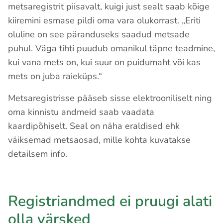
metsaregistrit piisavalt, kuigi just sealt saab kõige
kiiremini esmase pildi oma vara olukorrast. „Eriti
oluline on see päranduseks saadud metsade
puhul. Väga tihti puudub omanikul täpne teadmine,
kui vana mets on, kui suur on puidumaht või kas
mets on juba raieküps.“
Metsaregistrisse pääseb sisse elektrooniliselt ning
oma kinnistu andmeid saab vaadata
kaardipõhiselt. Seal on näha eraldised ehk
väiksemad metsaosad, mille kohta kuvatakse
detailsem info.
Registriandmed ei pruugi alati
olla värsked