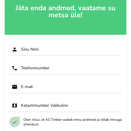
Jäta enda andmed, vaatame su
metsa üle!
Sinu Nimi
Telefoninumber
E-mail
Katastrinumber
Valikuline
Olen nõus, et AS Timber vaatab minu andmeid ja võtab minuga
ühendust.