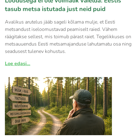
Loodusega ei ole võimalik vaielda: Eestis
tasub metsa istutada just neid puid
Avalikus arutelus jääb sageli kõlama mulje, et Eesti
metsandust iseloomustavad peamiselt raied. Vähem
räägitakse sellest, mis toimub pärast raiet. Tegelikkuses on
metsauuendus Eesti metsamajanduse lahutamatu osa ning
seadusest tulenev kohustus.
Loe edasi...