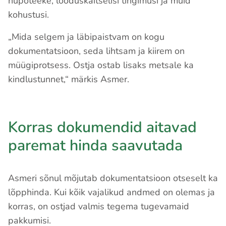
hüpoteeke, looduskaitselisi tingimusi ja muid
kohustusi.
„Mida selgem ja läbipaistvam on kogu
dokumentatsioon, seda lihtsam ja kiirem on
müügiprotsess. Ostja ostab lisaks metsale ka
kindlustunnet,“ märkis Asmer.
Korras dokumendid aitavad
paremat hinda saavutada
Asmeri sõnul mõjutab dokumentatsioon otseselt ka
lõpphinda. Kui kõik vajalikud andmed on olemas ja
korras, on ostjad valmis tegema tugevamaid
pakkumisi.