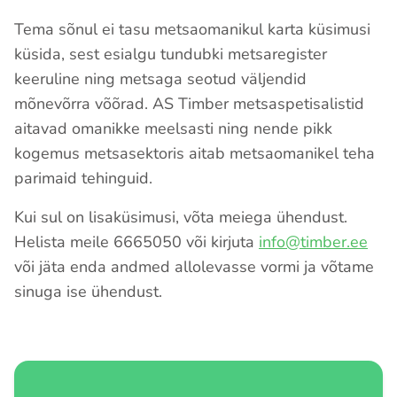
Tema sõnul ei tasu metsaomanikul karta küsimusi
küsida, sest esialgu tundubki metsaregister
keeruline ning metsaga seotud väljendid
mõnevõrra võõrad. AS Timber metsaspetisalistid
aitavad omanikke meelsasti ning nende pikk
kogemus metsasektoris aitab metsaomanikel teha
parimaid tehinguid.
Kui sul on lisaküsimusi, võta meiega ühendust.
Helista meile 6665050 või kirjuta
info@timber.ee
või jäta enda andmed allolevasse vormi ja võtame
sinuga ise ühendust.