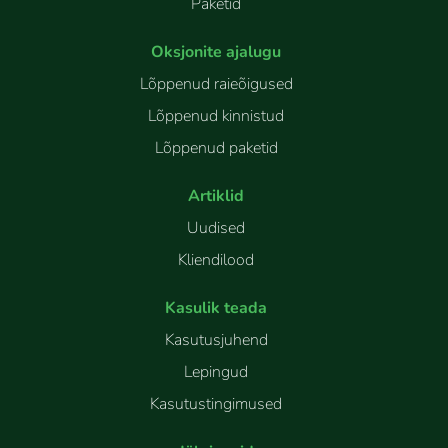
Paketid
Oksjonite ajalugu
Lõppenud raieõigused
Lõppenud kinnistud
Lõppenud paketid
Artiklid
Uudised
Kliendilood
Kasulik teada
Kasutusjuhend
Lepingud
Kasutustingimused