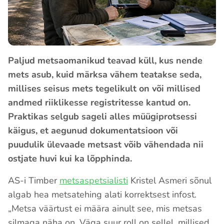
Paljud metsaomanikud teavad küll, kus nende
mets asub, kuid märksa vähem teatakse seda,
millises seisus mets tegelikult on või millised
andmed riiklikesse registritesse kantud on.
Praktikas selgub sageli alles müügiprotsessi
käigus, et aegunud dokumentatsioon või
puudulik ülevaade metsast võib vähendada nii
ostjate huvi kui ka lõpphinda.
AS-i Timber
metsaspetsialisti
Kristel Asmeri sõnul
algab hea metsatehing alati korrektsest infost.
„Metsa väärtust ei määra ainult see, mis metsas
silmaga näha on. Väga suur roll on sellel, millised