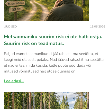
UUDISED
15.06.2026
Metsaomaniku suurim risk ei ole halb ostja.
Suurim risk on teadmatus.
Paljud erametsaomanikud ei jää rahast ilma seetõttu, et
keegi neid otseselt petaks. Nad jäävad rahast ilma seetõttu,
et nad ei tea, mida küsida, kelle poole pöörduda või
millised võimalused neil üldse olemas on.
Loe edasi...