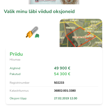
Valik minu läbi viidud oksjoneid
Priidu
Hiiumaa
49 900 €
Alghind
54 300 €
Pakutud
Registrinumber
502233
Katastritunnus
36802:001:3380
Oksjoni lõpp:
27.02.2019 12.00