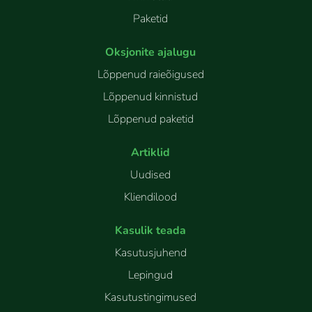
Paketid
Oksjonite ajalugu
Lõppenud raieõigused
Lõppenud kinnistud
Lõppenud paketid
Artiklid
Uudised
Kliendilood
Kasulik teada
Kasutusjuhend
Lepingud
Kasutustingimused