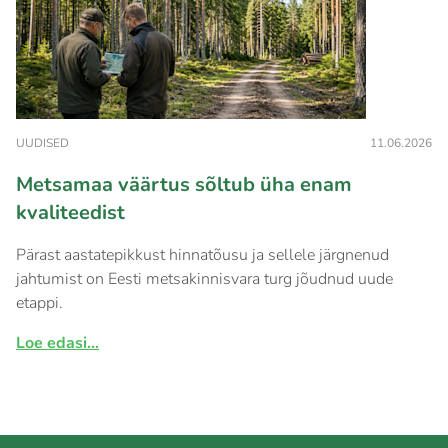
UUDISED
11.06.2026
Metsamaa väärtus sõltub üha enam
kvaliteedist
Pärast aastatepikkust hinnatõusu ja sellele järgnenud
jahtumist on Eesti metsakinnisvara turg jõudnud uude
etappi.
Loe edasi...