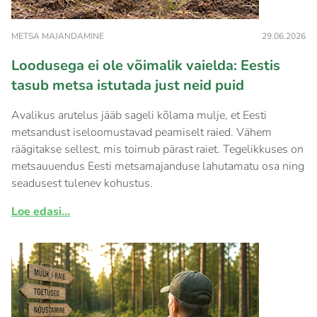
METSA MAJANDAMINE
29.06.2026
Loodusega ei ole võimalik vaielda: Eestis
tasub metsa istutada just neid puid
Avalikus arutelus jääb sageli kõlama mulje, et Eesti
metsandust iseloomustavad peamiselt raied. Vähem
räägitakse sellest, mis toimub pärast raiet. Tegelikkuses on
metsauuendus Eesti metsamajanduse lahutamatu osa ning
seadusest tulenev kohustus.
Loe edasi...