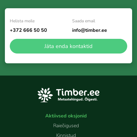
Helista meile
Saada email
+372 666 50 50
info@timber.ee
Jäta enda kontaktid
Aktiivsed oksjonid
Raieõigused
Kinnistud