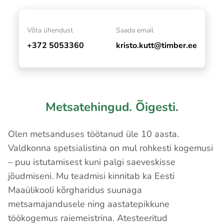
Võta ühendust
Saada email
+372 5053360
kristo.kutt@timber.ee
Metsatehingud. Õigesti.
Olen metsanduses töötanud üle 10 aasta.
Valdkonna spetsialistina on mul rohkesti kogemusi
– puu istutamisest kuni palgi saeveskisse
jõudmiseni. Mu teadmisi kinnitab ka Eesti
Maaülikooli kõrgharidus suunaga
metsamajandusele ning aastatepikkune
töökogemus raiemeistrina. Atesteeritud