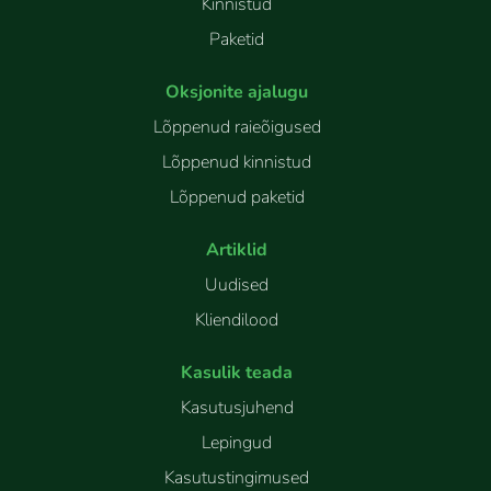
Kinnistud
Paketid
Oksjonite ajalugu
Lõppenud raieõigused
Lõppenud kinnistud
Lõppenud paketid
Artiklid
Uudised
Kliendilood
Kasulik teada
Kasutusjuhend
Lepingud
Kasutustingimused