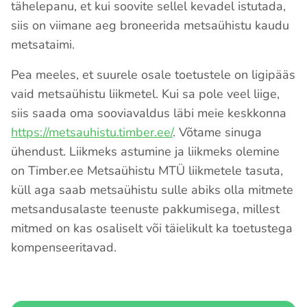
tähelepanu, et kui soovite sellel kevadel istutada,
siis on viimane aeg broneerida metsaühistu kaudu
metsataimi.
Pea meeles, et suurele osale toetustele on ligipääs
vaid metsaühistu liikmetel. Kui sa pole veel liige,
siis saada oma sooviavaldus läbi meie keskkonna
https://metsauhistu.timber.ee/
. Võtame sinuga
ühendust. Liikmeks astumine ja liikmeks olemine
on Timber.ee Metsaühistu MTÜ liikmetele tasuta,
küll aga saab metsaühistu sulle abiks olla mitmete
metsandusalaste teenuste pakkumisega, millest
mitmed on kas osaliselt või täielikult ka toetustega
kompenseeritavad.