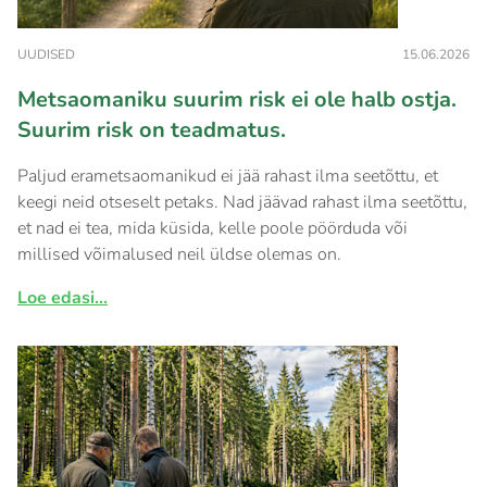
UUDISED
15.06.2026
Metsaomaniku suurim risk ei ole halb ostja.
Suurim risk on teadmatus.
Paljud erametsaomanikud ei jää rahast ilma seetõttu, et
keegi neid otseselt petaks. Nad jäävad rahast ilma seetõttu,
et nad ei tea, mida küsida, kelle poole pöörduda või
millised võimalused neil üldse olemas on.
Loe edasi...