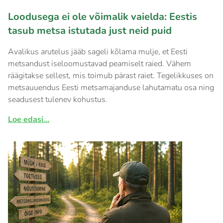
Loodusega ei ole võimalik vaielda: Eestis
tasub metsa istutada just neid puid
Avalikus arutelus jääb sageli kõlama mulje, et Eesti
metsandust iseloomustavad peamiselt raied. Vähem
räägitakse sellest, mis toimub pärast raiet. Tegelikkuses on
metsauuendus Eesti metsamajanduse lahutamatu osa ning
seadusest tulenev kohustus.
Loe edasi...