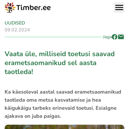
UUDISED
09.02.2024
Jaga
Vaata üle, milliseid toetusi saavad
erametsaomanikud sel aasta
taotleda!
Ka käesoleval aastal saavad erametsaomanikud
taotleda oma metsa kasvatamise ja hea
käigukäigu tarbeks erinevaid toetusi. Esialgne
ajakava on juba paigas.