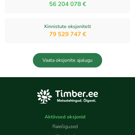
56 204 078 €
Kinnistute oksjonitelt
79 529 747 €
Vaata oksjonite ajalugu
Aktiivsed oksjonid
Raieõigused