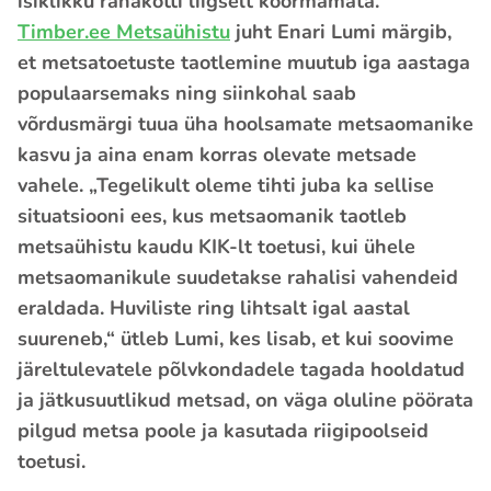
isiklikku rahakotti liigselt koormamata.
Timber.ee Metsaühistu
juht Enari Lumi märgib,
et metsatoetuste taotlemine muutub iga aastaga
populaarsemaks ning siinkohal saab
võrdusmärgi tuua üha hoolsamate metsaomanike
kasvu ja aina enam korras olevate metsade
vahele. „Tegelikult oleme tihti juba ka sellise
situatsiooni ees, kus metsaomanik taotleb
metsaühistu kaudu KIK-lt toetusi, kui ühele
metsaomanikule suudetakse rahalisi vahendeid
eraldada. Huviliste ring lihtsalt igal aastal
suureneb,“ ütleb Lumi, kes lisab, et kui soovime
järeltulevatele põlvkondadele tagada hooldatud
ja jätkusuutlikud metsad, on väga oluline pöörata
pilgud metsa poole ja kasutada riigipoolseid
toetusi.