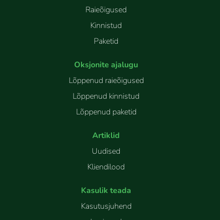
Raieõigused
Kinnistud
Paketid
Oksjonite ajalugu
Lõppenud raieõigused
Lõppenud kinnistud
Lõppenud paketid
Artiklid
Uudised
Kliendilood
Kasulik teada
Kasutusjuhend