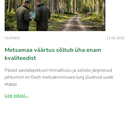
UUDISED
11.06.2026
Metsamaa väärtus sõltub üha enam
kvaliteedist
Pärast aastatepikkust hinnatõusu ja sellele järgnenud
jahtumist on Eesti metsakinnisvara turg jõudnud uude
etappi.
Loe edasi...