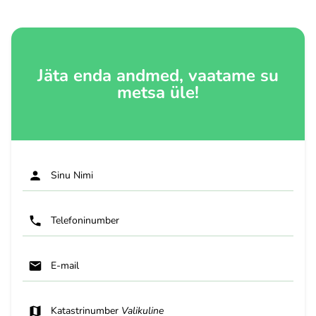
Jäta enda andmed, vaatame su
metsa üle!
Sinu Nimi
Telefoninumber
E-mail
Katastrinumber
Valikuline