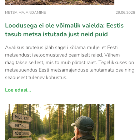
METSA MAJANDAMINE
29.06.2026
Loodusega ei ole võimalik vaielda: Eestis
tasub metsa istutada just neid puid
Avalikus arutelus jääb sageli kõlama mulje, et Eesti
metsandust iseloomustavad peamiselt raied. Vähem
räägitakse sellest, mis toimub pärast raiet. Tegelikkuses on
metsauuendus Eesti metsamajanduse lahutamatu osa ning
seadusest tulenev kohustus.
Loe edasi...