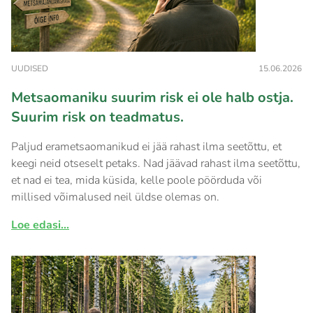
UUDISED
15.06.2026
Metsaomaniku suurim risk ei ole halb ostja.
Suurim risk on teadmatus.
Paljud erametsaomanikud ei jää rahast ilma seetõttu, et
keegi neid otseselt petaks. Nad jäävad rahast ilma seetõttu,
et nad ei tea, mida küsida, kelle poole pöörduda või
millised võimalused neil üldse olemas on.
Loe edasi...