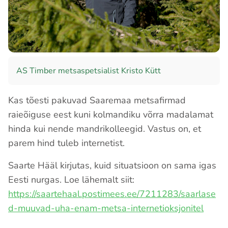
AS Timber metsaspetsialist Kristo Kütt
Kas tõesti pakuvad Saaremaa metsafirmad
raieõiguse eest kuni kolmandiku võrra madalamat
hinda kui nende mandrikolleegid. Vastus on, et
parem hind tuleb internetist.
Saarte Hääl kirjutas, kuid situatsioon on sama igas
Eesti nurgas. Loe lähemalt siit:
https://saartehaal.postimees.ee/7211283/saarlase
d-muuvad-uha-enam-metsa-internetioksjonitel