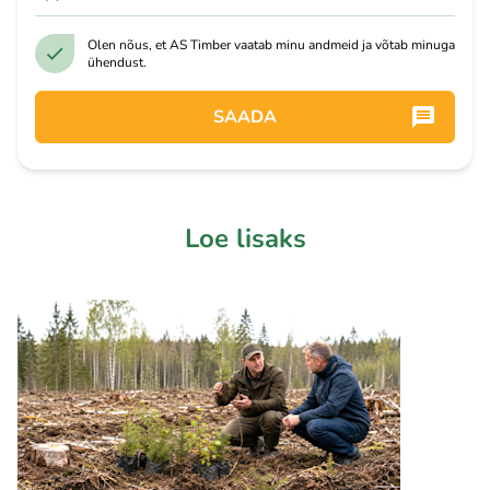
Olen nõus, et AS Timber vaatab minu andmeid ja võtab minuga
ühendust.
SAADA
Loe lisaks