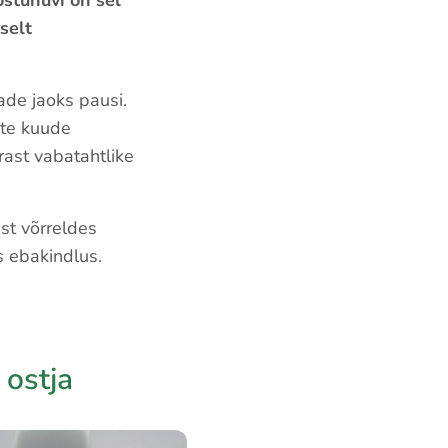
ostuhuvi on sel
selt
ade jaoks pausi.
ste kuude
rast vabatahtlike
st võrreldes
s ebakindlus.
 ostja