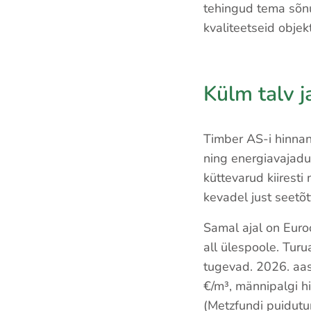
tehingud tema sõnu
kvaliteetseid objekt
Külm talv j
Timber AS-i hinnang
ning energiavajadu
küttevarud kiiresti
kevadel just seetõt
Samal ajal on Euro
all ülespoole. Tur
tugevad. 2026. aas
€/m³, männipalgi h
(Metzfundi puidutu