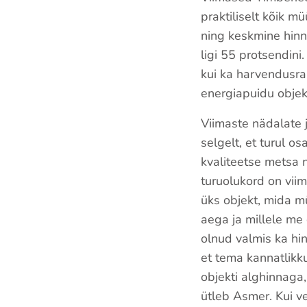
praktiliselt kõik m
ning keskmine hinn
ligi 55 protsendini.
kui ka harvendusrai
energiapuidu objek
Viimaste nädalate 
selgelt, et turul o
kvaliteetse metsa 
turuolukord on vii
üks objekt, mida m
aega ja millele me 
olnud valmis ka hi
et tema kannatlikku
objekti alghinnaga,
ütleb Asmer. Kui v