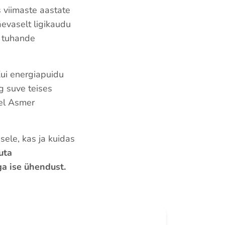
 viimaste aastate
äevaselt ligikaudu
e tuhande
Kui energiapuidu
rg suve teises
tel Asmer
sele, kas ja kuidas
uta
a ise ühendust.