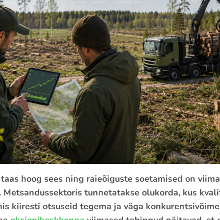
 taas hoog sees ning raieõiguste soetamised on viima
d. Metsandussektoris tunnetatakse olukorda, kus kval
is kiiresti otsuseid tegema ja väga konkurentsivõime