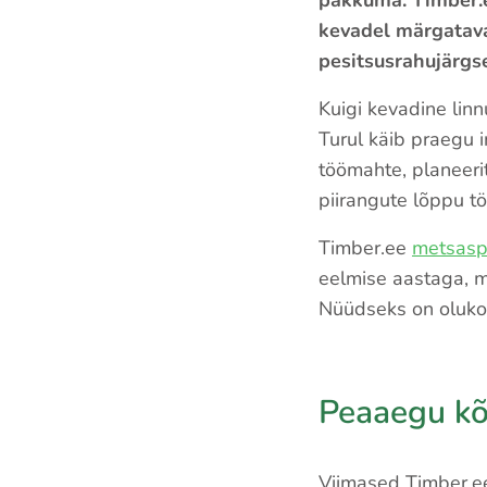
pakkuma. Timber
kevadel märgatava
pesitsusrahujärgs
Kuigi kevadine linn
Turul käib praegu 
töömahte, planeerit
piirangute lõppu t
Timber.ee
metsaspe
eelmise aastaga, mi
Nüüdseks on olukor
Peaaegu kõ
Viimased Timber.ee