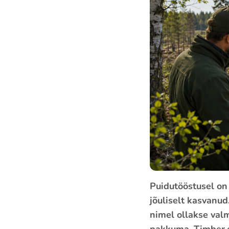
Puidutööstusel on
jõuliselt kasvanu
nimel ollakse valm