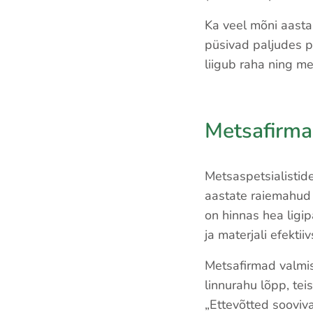
Ka veel mõni aasta
püsivad paljudes p
liigub raha ning me
Metsafirma
Metsaspetsialistide
aastate raiemahud 
on hinnas hea ligi
ja materjali efektii
Metsafirmad valmis
linnurahu lõpp, te
„Ettevõtted sooviv