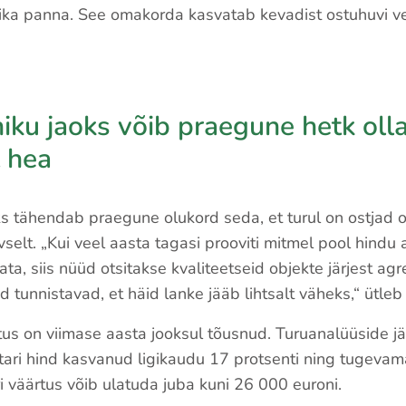
ika panna. See omakorda kasvatab kevadist ostuhuvi ve
ku jaoks võib praegune hetk oll
t hea
 tähendab praegune olukord seda, et turul on ostjad 
vselt. „Kui veel aasta tagasi prooviti mitmel pool hindu 
ata, siis nüüd otsitakse kvaliteetseid objekte järjest agr
 tunnistavad, et häid lanke jääb lihtsalt väheks,“ ütle
s on viimase aasta jooksul tõusnud. Turuanalüüside jär
ri hind kasvanud ligikaudu 17 protsenti ning tugevam
 väärtus võib ulatuda juba kuni 26 000 euroni.