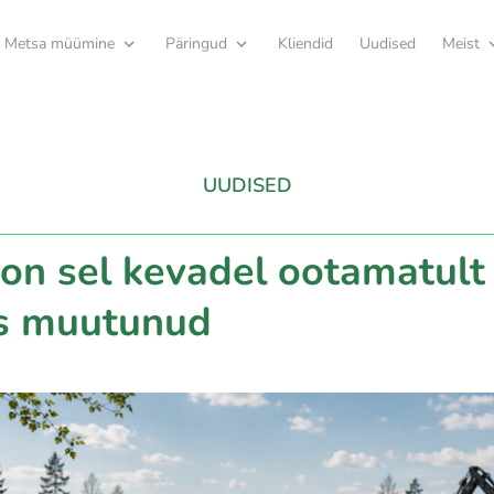
Metsa müümine
Päringud
Kliendid
Uudised
Meist
UUDISED
 on sel kevadel ootamatult
ks muutunud