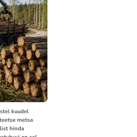
stel kuudel
iteetse metsa
list hinda