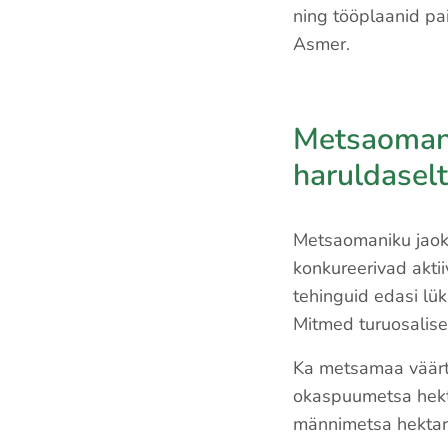
ning tööplaanid pa
Asmer.
Metsaomani
haruldasel
Metsaomaniku jaoks
konkureerivad aktii
tehinguid edasi lük
Mitmed turuosalised
Ka metsamaa väärtu
okaspuumetsa hekta
männimetsa hektari