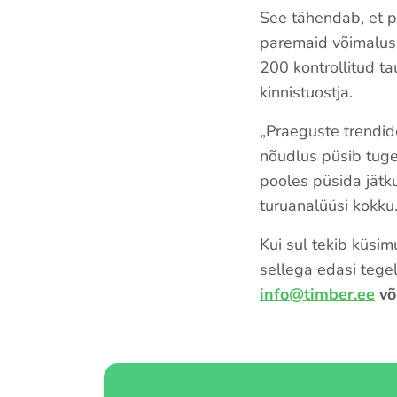
See tähendab, et p
paremaid võimalusi
200 kontrollitud t
kinnistuostja.
„Praeguste trendide
nõudlus püsib tugev
pooles püsida jätku
turuanalüüsi kokku
Kui sul tekib küsi
sellega edasi tege
info@timber.ee
võ