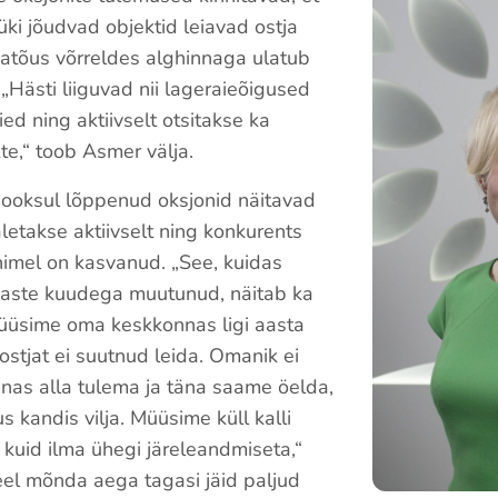
üüki jõudvad objektid leiavad ostja
atõus võrreldes alghinnaga ulatub
 „Hästi liiguvad nii lageraieõigused
ed ning aktiivselt otsitakse ka
te,“ toob Asmer välja.
jooksul lõppenud oksjonid näitavad
saletakse aktiivselt ning konkurents
nimel on kasvanud. „See, kuidas
maste kuudega muutunud, näitab ka
üüsime oma keskkonnas ligi aasta
ostjat ei suutnud leida. Omanik ei
nnas alla tulema ja täna saame öelda,
s kandis vilja. Müüsime küll kalli
 kuid ilma ühegi järeleandmiseta,“
eel mõnda aega tagasi jäid paljud