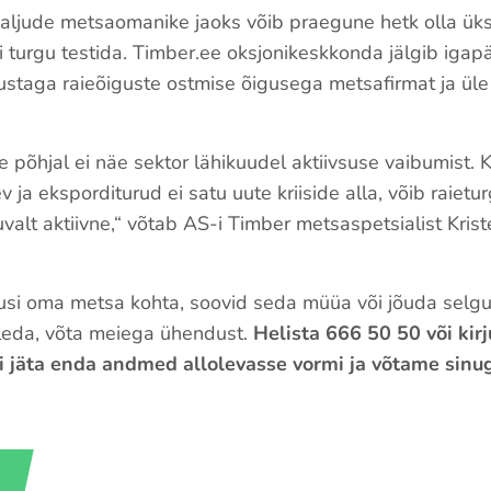
aljude metsaomanike jaoks võib praegune hetk olla üks
 turgu testida. Timber.ee oksjonikeskkonda jälgib igap
austaga raieõiguste ostmise õigusega metsafirmat ja ül
 põhjal ei näe sektor lähikuudel aktiivsuse vaibumist. 
 ja eksporditurud ei satu uute kriiside alla, võib raietu
valt aktiivne,“ võtab AS-i Timber metsaspetsialist Kris
.
musi oma metsa kohta, soovid seda müüa või jõuda selgu
leda, võta meiega ühendust.
Helista 666 50 50 või kirj
i jäta enda andmed allolevasse vormi ja võtame sinug