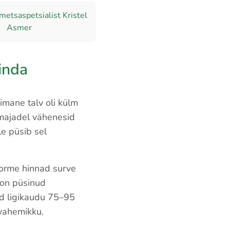
metsaspetsialist Kristel
Asmer
inda
imane talv oli külm
amajadel vähenesid
le püsib sel
oorme hinnad surve
 on püsinud
nd ligikaudu 75–95
 vahemikku.