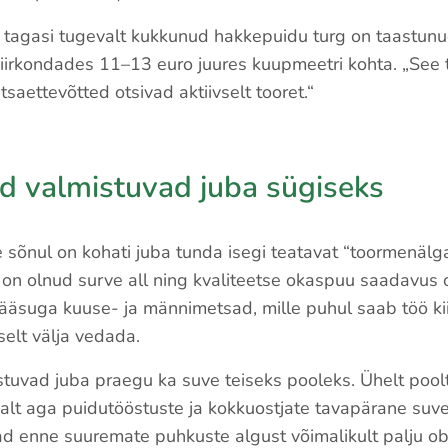
 tagasi tugevalt kukkunud hakkepuidu turg on taastunu
iirkondades 11–13 euro juures kuupmeetri kohta. „See t
tsaettevõtted otsivad aktiivselt tooret.“
d valmistuvad juba sügiseks
 sõnul on kohati juba tunda isegi teatavat “toormenälga
on olnud surve all ning kvaliteetse okaspuu saadavus o
pääsuga kuuse- ja männimetsad, mille puhul saab töö ki
vselt välja vedada.
tuvad juba praegu ka suve teiseks pooleks. Ühelt poo
isalt aga puidutööstuste ja kokkuostjate tavapärane suv
ad enne suuremate puhkuste algust võimalikult palju obj