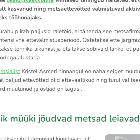
.ee
oksjonikeskkonna
viimased tehingud näitavad, et 
lt kasvanud ning metsaettevõtted valmistuvad aktiiv
eks tööhooajaks.
urahu piirab paljusid raietöid, ei tähenda see metsafirm
intensiivne ettevalmistusperiood. Ostetakse ette järgmi
akse tehnika liikumist ja otsitakse sobivaid lanke, et pä
öödega alustada.
tsialist
Kristel Asmeri hinnangul on näha selget muutu
l paljud ettevõtted olid ettevaatlikud ning turul valitse
d muutunud ja ostjad on tagasi.
ik müüki jõudvad metsad leiavad
 oksjonite tulemused kinnitavad, et