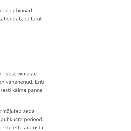
d ning hinnad
ähendab, et turul
”, sest viimaste
n vähenenud. Eriti
iresti käima panna
lt mõjutab seda
epuhkuste periood.
ekte ette ära osta