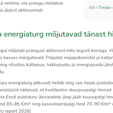
l venima, siis praegu otsitakse
AS-i Timber 
e järjest aktiivsemalt.
a energiaturg mõjutavad tänast h
ul mõjutab praegust aktiivsust mitu tegurit korraga. Vi
s kasvas märgatavalt. Paljudel majapidamistel ja katl
 ning nõudlus küttepuu, hakkepuidu ja energiapuidu järe
tu.
opa energiaturg jätkuvalt heitlik ning see hoiab puidut
uanalüüsid näitavad, et kvaliteetse okaspuupalgi hinnad
ta Eesti puiduturu ülevaadete järgi jääb kuusepalgi hi
ind 65–85 €/m³ ning kasevineeripalgi hind 70–90 €/m³
ru raport 2026)