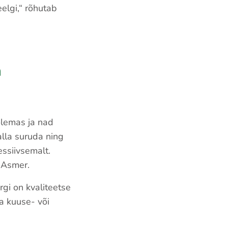
elgi,“ rõhutab
a
olemas ja nad
alla suruda ning
essiivsemalt.
b Asmer.
gi on kvaliteetse
a kuuse- või