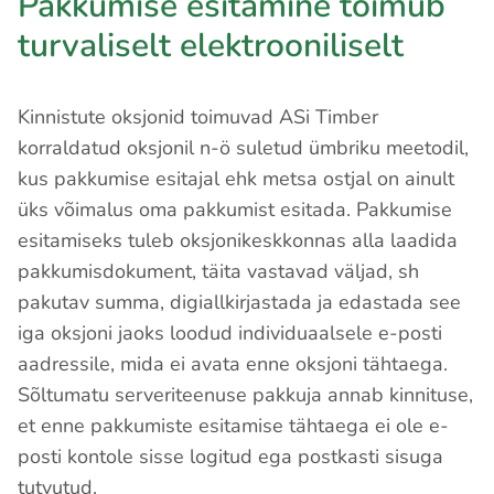
Pakkumise esitamine toimub
turvaliselt elektrooniliselt
Kinnistute oksjonid toimuvad ASi Timber
korraldatud oksjonil n-ö suletud ümbriku meetodil,
kus pakkumise esitajal ehk metsa ostjal on ainult
üks võimalus oma pakkumist esitada. Pakkumise
esitamiseks tuleb oksjonikeskkonnas alla laadida
pakkumisdokument, täita vastavad väljad, sh
pakutav summa, digiallkirjastada ja edastada see
iga oksjoni jaoks loodud individuaalsele e-posti
aadressile, mida ei avata enne oksjoni tähtaega.
Sõltumatu serveriteenuse pakkuja annab kinnituse,
et enne pakkumiste esitamise tähtaega ei ole e-
posti kontole sisse logitud ega postkasti sisuga
tutvutud.