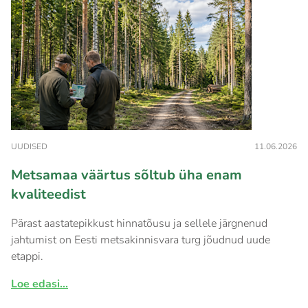
UUDISED
11.06.2026
Metsamaa väärtus sõltub üha enam
kvaliteedist
Pärast aastatepikkust hinnatõusu ja sellele järgnenud
jahtumist on Eesti metsakinnisvara turg jõudnud uude
etappi.
Loe edasi...