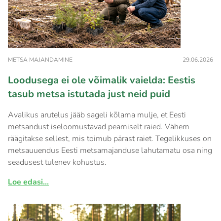
METSA MAJANDAMINE
29.06.2026
Loodusega ei ole võimalik vaielda: Eestis
tasub metsa istutada just neid puid
Avalikus arutelus jääb sageli kõlama mulje, et Eesti
metsandust iseloomustavad peamiselt raied. Vähem
räägitakse sellest, mis toimub pärast raiet. Tegelikkuses on
metsauuendus Eesti metsamajanduse lahutamatu osa ning
seadusest tulenev kohustus.
Loe edasi...