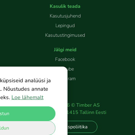
Kasulik teada
Kasutusjuhend
Lepingud
Kasutustingimused
Jälgi meid
Facebook
Youtube
Instagram
küpsiseid analüüsi ja
l. Nõustudes annate
eks.
Loe lähemalt
Copyright
2026
©
Timber AS
Peterburi tee 2
11415
Tallinn
Eesti
stun
Privaatsuspoliitika
ldun