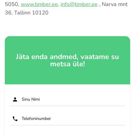
5050,
www.timber.ee
,
info@timber.ee
, Narva mnt
36, Tallinn 10120
Jäta enda andmed, vaatame su
metsa üle!
Sinu Nimi
Telefoninumber