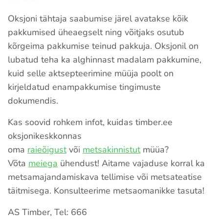
Oksjoni tähtaja saabumise järel avatakse kõik
pakkumised üheaegselt ning võitjaks osutub
kõrgeima pakkumise teinud pakkuja. Oksjonil on
lubatud teha ka alghinnast madalam pakkumine,
kuid selle aktsepteerimine müüja poolt on
kirjeldatud enampakkumise tingimuste
dokumendis.
Kas soovid rohkem infot, kuidas timber.ee
oksjonikeskkonnas
oma
raieõigust
või
metsakinnistut
müüa?
Võta
meiega
ühendust! Aitame vajaduse korral ka
metsamajandamiskava tellimise või metsateatise
täitmisega. Konsulteerime metsaomanikke tasuta!
AS Timber, Tel: 666