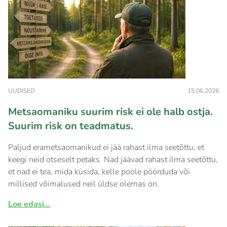
UUDISED
15.06.2026
Metsaomaniku suurim risk ei ole halb ostja.
Suurim risk on teadmatus.
Paljud erametsaomanikud ei jää rahast ilma seetõttu, et
keegi neid otseselt petaks. Nad jäävad rahast ilma seetõttu,
et nad ei tea, mida küsida, kelle poole pöörduda või
millised võimalused neil üldse olemas on.
Loe edasi...