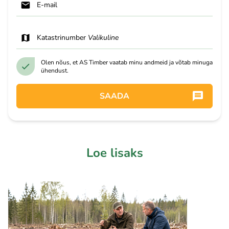
E-mail
Katastrinumber
Valikuline
Olen nõus, et AS Timber vaatab minu andmeid ja võtab minuga
ühendust.
SAADA
Loe lisaks