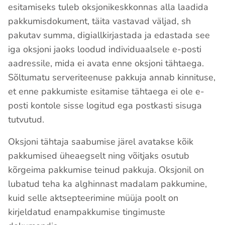
esitamiseks tuleb oksjonikeskkonnas alla laadida
pakkumisdokument, täita vastavad väljad, sh
pakutav summa, digiallkirjastada ja edastada see
iga oksjoni jaoks loodud individuaalsele e-posti
aadressile, mida ei avata enne oksjoni tähtaega.
Sõltumatu serveriteenuse pakkuja annab kinnituse,
et enne pakkumiste esitamise tähtaega ei ole e-
posti kontole sisse logitud ega postkasti sisuga
tutvutud.
Oksjoni tähtaja saabumise järel avatakse kõik
pakkumised üheaegselt ning võitjaks osutub
kõrgeima pakkumise teinud pakkuja. Oksjonil on
lubatud teha ka alghinnast madalam pakkumine,
kuid selle aktsepteerimine müüja poolt on
kirjeldatud enampakkumise tingimuste