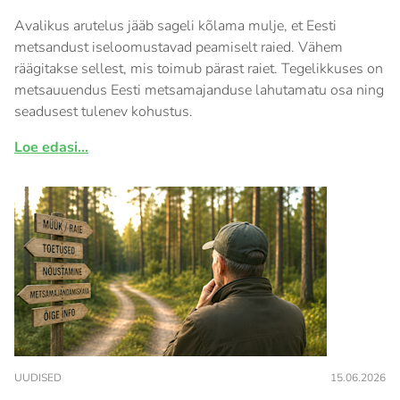
Avalikus arutelus jääb sageli kõlama mulje, et Eesti
metsandust iseloomustavad peamiselt raied. Vähem
räägitakse sellest, mis toimub pärast raiet. Tegelikkuses on
metsauuendus Eesti metsamajanduse lahutamatu osa ning
seadusest tulenev kohustus.
Loe edasi...
UUDISED
15.06.2026