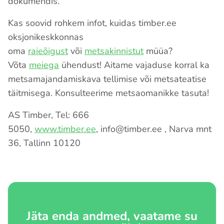
dokumendis.
Kas soovid rohkem infot, kuidas timber.ee
oksjonikeskkonnas
oma
raieõigust
või
metsakinnistut
müüa?
Võta
meiega
ühendust! Aitame vajaduse korral ka
metsamajandamiskava tellimise või metsateatise
täitmisega. Konsulteerime metsaomanikke tasuta!
AS Timber, Tel: 666
5050,
www.timber.ee
, info@timber.ee , Narva mnt
36, Tallinn 10120
Jäta enda andmed, vaatame su