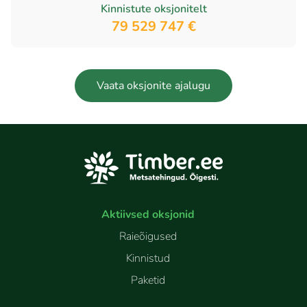
Kinnistute oksjonitelt
79 529 747 €
Vaata oksjonite ajalugu
Aktiivsed oksjonid
Raieõigused
Kinnistud
Paketid