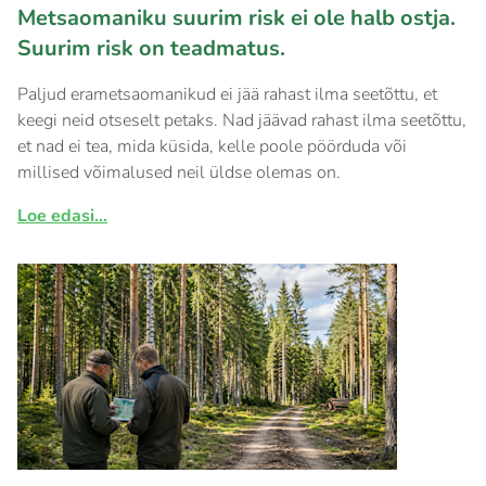
Metsaomaniku suurim risk ei ole halb ostja.
Suurim risk on teadmatus.
Paljud erametsaomanikud ei jää rahast ilma seetõttu, et
keegi neid otseselt petaks. Nad jäävad rahast ilma seetõttu,
et nad ei tea, mida küsida, kelle poole pöörduda või
millised võimalused neil üldse olemas on.
Loe edasi...