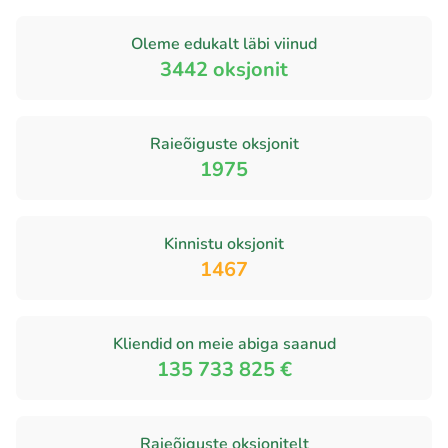
Oleme edukalt läbi viinud
3442
oksjonit
Raieõiguste oksjonit
1975
Kinnistu oksjonit
1467
Kliendid on meie abiga saanud
135 733 825 €
Raieõiguste oksjonitelt