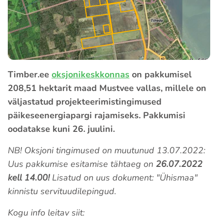
Timber.ee
oksjonikeskkonnas
on pakkumisel
208,51 hektarit maad Mustvee vallas, millele on
väljastatud projekteerimistingimused
päikeseenergiapargi rajamiseks. Pakkumisi
oodatakse kuni 26. juulini.
NB! Oksjoni tingimused on muutunud 13.07.2022:
Uus pakkumise esitamise tähtaeg on
26.07.2022
kell 14.00!
Lisatud on uus dokument: "Ühismaa"
kinnistu servituudilepingud.
Kogu info leitav siit: