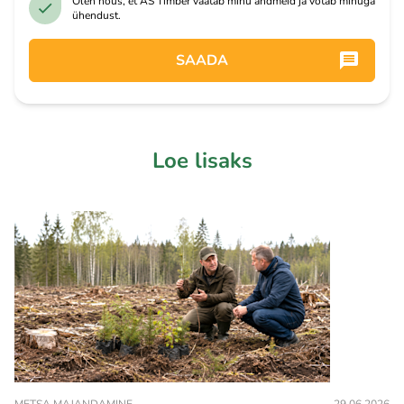
Olen nõus, et AS Timber vaatab minu andmeid ja võtab minuga
ühendust.
SAADA
Loe lisaks
METSA MAJANDAMINE
29.06.2026