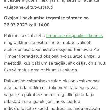
investeeringute nimekirjas ning seda on avalikul
väljapanekul tutvustatud.
Oksjonil pakkumise tegemise tähtaeg on
26.07.2022 kell 14.00
Pakkumisi saab teha
timber.ee oksjonikeskkonnas
ning pakkumise esitamine toimub turvaliselt
elektrooniliselt. Kinnistute oksjonid toimuvad AS
Timber korraldatud oksjonil n-ö suletud ümbriku
meetodil, kus pakkumise tegijal ehk ostjal on ainult
üks võimalus oma pakkumist esitada.
Pakkumise esitamiseks tuleb oksjonikeskkonnas
alla laadida pakkumisdokument, täita vastavad
väljad, sh pakutav summa, digiallkirjastada ja
edastada see iga oksjoni jaoks loodud
individuaalsele e-posti aadressile, mida ei avata