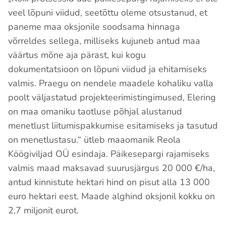
veel lõpuni viidud, seetõttu oleme otsustanud, et
paneme maa oksjonile soodsama hinnaga
võrreldes sellega, milliseks kujuneb antud maa
väärtus mõne aja pärast, kui kogu
dokumentatsioon on lõpuni viidud ja ehitamiseks
valmis. Praegu on nendele maadele kohaliku valla
poolt väljastatud projekteerimistingimused, Elering
on maa omaniku taotluse põhjal alustanud
menetlust liitumispakkumise esitamiseks ja tasutud
on menetlustasu.“ ütleb maaomanik Reola
Köögiviljad OÜ esindaja. Päikesepargi rajamiseks
valmis maad maksavad suurusjärgus 20 000 €/ha,
antud kinnistute hektari hind on pisut alla 13 000
euro hektari eest. Maade alghind oksjonil kokku on
2,7 miljonit eurot.