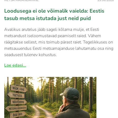
Loodusega ei ole võimalik vaielda: Eestis
tasub metsa istutada just neid puid
Avalikus arutelus jääb sageli kõlama mulje, et Eesti
metsandust iseloomustavad peamiselt raied. Vähem
räägitakse sellest, mis toimub pärast raiet. Tegelikkuses on
metsauuendus Eesti metsamajanduse lahutamatu osa ning
seadusest tulenev kohustus.
Loe edasi...