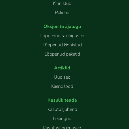
Kinnistud
Paketid
Oksjonite ajalugu
Lõppenud raieõigused
Lõppenud kinnistud
Lõppenud paketid
Artiklid
Uudised
Kliendilood
Kasulik teada
Kasutusjuhend
Lepingud
Kasutustingimused