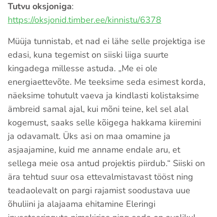
Tutvu oksjoniga
:
https://oksjonid.timber.ee/kinnistu/6378
Müüja tunnistab, et nad ei lähe selle projektiga ise
edasi, kuna tegemist on siiski liiga suurte
kingadega millesse astuda. „Me ei ole
energiaettevõte. Me teeksime seda esimest korda,
näeksime tohutult vaeva ja kindlasti kolistaksime
ämbreid samal ajal, kui mõni teine, kel sel alal
kogemust, saaks selle kõigega hakkama kiiremini
ja odavamalt. Üks asi on maa omamine ja
asjaajamine, kuid me anname endale aru, et
sellega meie osa antud projektis piirdub.“ Siiski on
ära tehtud suur osa ettevalmistavast tööst ning
teadaolevalt on pargi rajamist soodustava uue
õhuliini ja alajaama ehitamine Eleringi