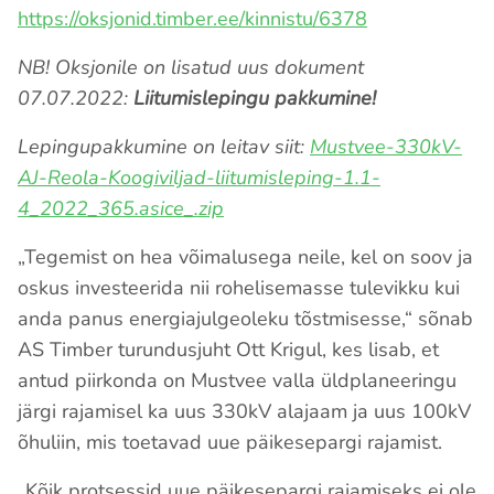
https://oksjonid.timber.ee/kinnistu/6378
NB! Oksjonile on lisatud uus dokument
07.07.2022:
Liitumislepingu pakkumine!
Lepingupakkumine on leitav siit:
Mustvee-330kV-
AJ-Reola-Koogiviljad-liitumisleping-1.1-
4_2022_365.asice_.zip
„Tegemist on hea võimalusega neile, kel on soov ja
oskus investeerida nii rohelisemasse tulevikku kui
anda panus energiajulgeoleku tõstmisesse,“ sõnab
AS Timber turundusjuht Ott Krigul, kes lisab, et
antud piirkonda on Mustvee valla üldplaneeringu
järgi rajamisel ka uus 330kV alajaam ja uus 100kV
õhuliin, mis toetavad uue päikesepargi rajamist.
„Kõik protsessid uue päikesepargi rajamiseks ei ole