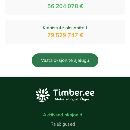
56 204 078 €
Kinnistute oksjonitelt
79 529 747 €
Vaata oksjonite ajalugu
Aktiivsed oksjonid
Raieõigused