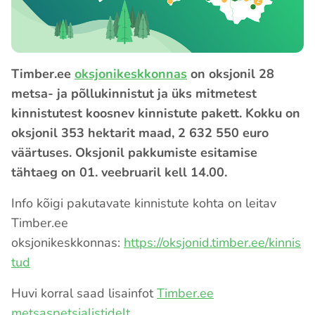
Timber.ee
oksjonikeskkonnas
on oksjonil 28
metsa- ja põllukinnistut ja üks mitmetest
kinnistutest koosnev kinnistute pakett. Kokku on
oksjonil 353 hektarit maad, 2 632 550 euro
väärtuses. Oksjonil pakkumiste esitamise
tähtaeg on 01. veebruaril kell 14.00.
Info kõigi pakutavate kinnistute kohta on leitav
Timber.ee
oksjonikeskkonnas:
https://oksjonid.timber.ee/kinnis
tud
Huvi korral saad lisainfot
Timber.ee
metsaspetsialistidelt.