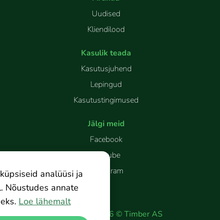
Uudised
Kliendilood
Kasulik teada
Kasutusjuhend
Lepingud
Kasutustingimused
Jälgi meid
Facebook
Youtube
Instagram
küpsiseid analüüsi ja
l. Nõustudes annate
eks.
Loe lähemalt
Copyright
2026
©
Timber AS