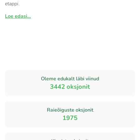
etappi.
Loe edasi...
Oleme edukalt läbi viinud
3442
oksjonit
Raieõiguste oksjonit
1975