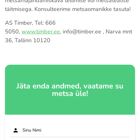
metsamajandamiskava tellimise või metsateatise
täitmisega. Konsulteerime metsaomanikke tasuta!
AS Timber, Tel: 666
5050,
www.timber.ee
, info@timber.ee , Narva mnt
36, Tallinn 10120
Jäta enda andmed, vaatame su
metsa üle!
Sinu Nimi