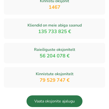
Kinnistu oksjonit
1467
Kliendid on meie abiga saanud
135 733 825 €
Raieõiguste oksjonitelt
56 204 078 €
Kinnistute oksjonitelt
79 529 747 €
Vaata oksjonite ajalugu