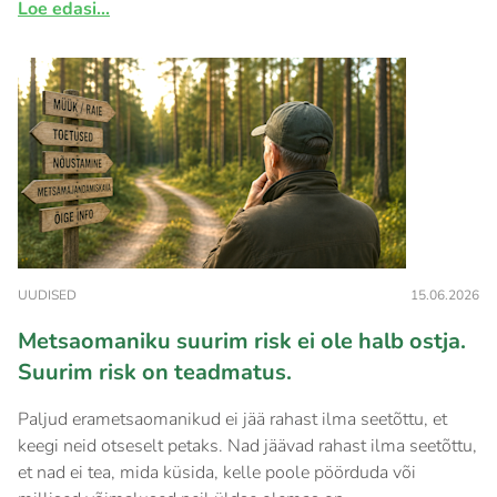
Loe edasi...
UUDISED
15.06.2026
Metsaomaniku suurim risk ei ole halb ostja.
Suurim risk on teadmatus.
Paljud erametsaomanikud ei jää rahast ilma seetõttu, et
keegi neid otseselt petaks. Nad jäävad rahast ilma seetõttu,
et nad ei tea, mida küsida, kelle poole pöörduda või