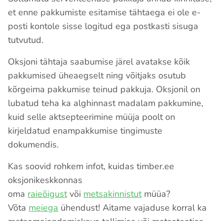
et enne pakkumiste esitamise tähtaega ei ole e-
posti kontole sisse logitud ega postkasti sisuga
tutvutud.
Oksjoni tähtaja saabumise järel avatakse kõik
pakkumised üheaegselt ning võitjaks osutub
kõrgeima pakkumise teinud pakkuja. Oksjonil on
lubatud teha ka alghinnast madalam pakkumine,
kuid selle aktsepteerimine müüja poolt on
kirjeldatud enampakkumise tingimuste
dokumendis.
Kas soovid rohkem infot, kuidas timber.ee
oksjonikeskkonnas
oma
raieõigust
või
metsakinnistut
müüa?
Võta
meiega
ühendust! Aitame vajaduse korral ka