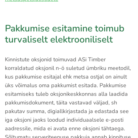
Pakkumise esitamine toimub
turvaliselt elektrooniliselt
Kinnistute oksjonid toimuvad ASi Timber
korraldatud oksjonil n-ö suletud ümbriku meetodil,
kus pakkumise esitajal ehk metsa ostjal on ainult
üks võimalus oma pakkumist esitada. Pakkumise
esitamiseks tuleb oksjonikeskkonnas alla laadida
pakkumisdokument, täita vastavad väljad, sh
pakutav summa, digiallkirjastada ja edastada see
iga oksjoni jaoks loodud individuaalsele e-posti
aadressile, mida ei avata enne oksjoni tähtaega.
Sõltumatu serveriteenuse pakkuja annab kinnituse,