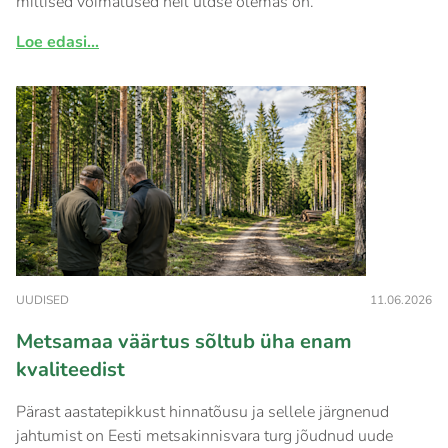
millised võimalused neil üldse olemas on.
Loe edasi...
UUDISED
11.06.2026
Metsamaa väärtus sõltub üha enam
kvaliteedist
Pärast aastatepikkust hinnatõusu ja sellele järgnenud
jahtumist on Eesti metsakinnisvara turg jõudnud uude