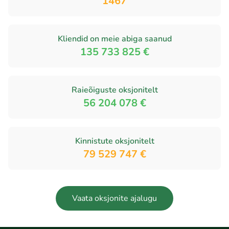
1467
Kliendid on meie abiga saanud
135 733 825 €
Raieõiguste oksjonitelt
56 204 078 €
Kinnistute oksjonitelt
79 529 747 €
Vaata oksjonite ajalugu