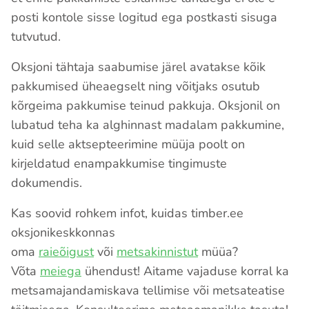
posti kontole sisse logitud ega postkasti sisuga
tutvutud.
Oksjoni tähtaja saabumise järel avatakse kõik
pakkumised üheaegselt ning võitjaks osutub
kõrgeima pakkumise teinud pakkuja. Oksjonil on
lubatud teha ka alghinnast madalam pakkumine,
kuid selle aktsepteerimine müüja poolt on
kirjeldatud enampakkumise tingimuste
dokumendis.
Kas soovid rohkem infot, kuidas timber.ee
oksjonikeskkonnas
oma
raieõigust
või
metsakinnistut
müüa?
Võta
meiega
ühendust! Aitame vajaduse korral ka
metsamajandamiskava tellimise või metsateatise