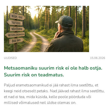
UUDISED
15.06.2026
Metsaomaniku suurim risk ei ole halb ostja.
Suurim risk on teadmatus.
Paljud erametsaomanikud ei jää rahast ilma seetõttu, et
keegi neid otseselt petaks. Nad jäävad rahast ilma seetõttu,
et nad ei tea, mida küsida, kelle poole pöörduda või
millised võimalused neil üldse olemas on.