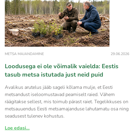
METSA MAJANDAMINE
29.06.2026
Loodusega ei ole võimalik vaielda: Eestis
tasub metsa istutada just neid puid
Avalikus arutelus jääb sageli kõlama mulje, et Eesti
metsandust iseloomustavad peamiselt raied. Vähem
räägitakse sellest, mis toimub pärast raiet. Tegelikkuses on
metsauuendus Eesti metsamajanduse lahutamatu osa ning
seadusest tulenev kohustus.
Loe edasi...