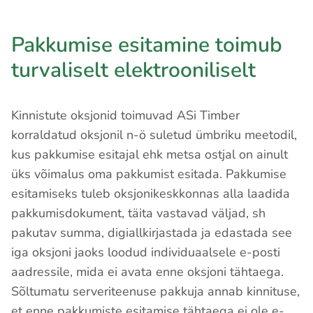
Pakkumise esitamine toimub
turvaliselt elektrooniliselt
Kinnistute oksjonid toimuvad ASi Timber
korraldatud oksjonil n-ö suletud ümbriku meetodil,
kus pakkumise esitajal ehk metsa ostjal on ainult
üks võimalus oma pakkumist esitada. Pakkumise
esitamiseks tuleb oksjonikeskkonnas alla laadida
pakkumisdokument, täita vastavad väljad, sh
pakutav summa, digiallkirjastada ja edastada see
iga oksjoni jaoks loodud individuaalsele e-posti
aadressile, mida ei avata enne oksjoni tähtaega.
Sõltumatu serveriteenuse pakkuja annab kinnituse,
et enne pakkumiste esitamise tähtaega ei ole e-