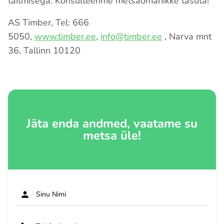
täitmisega. Konsulteerime metsaomanikke tasuta!
AS Timber, Tel: 666
5050,
www.timber.ee
,
info@timber.ee
, Narva mnt
36, Tallinn 10120
Jäta enda andmed, vaatame su
metsa üle!
Sinu Nimi