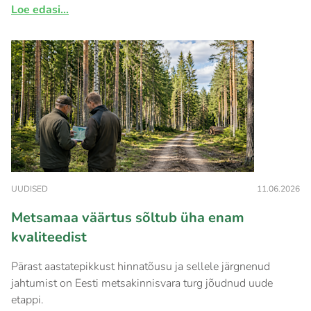
Loe edasi...
UUDISED
11.06.2026
Metsamaa väärtus sõltub üha enam
kvaliteedist
Pärast aastatepikkust hinnatõusu ja sellele järgnenud
jahtumist on Eesti metsakinnisvara turg jõudnud uude
etappi.