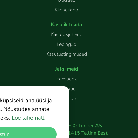
Uudised
Kliendilood
Kasulik teada
Kasutusjuhend
Lepingud
Kasutustingimused
Jälgi meid
Facebook
Youtube
Instagram
küpsiseid analüüsi ja
l. Nõustudes annate
eks.
Loe lähemalt
Copyright
2026
©
Timber AS
Peterburi tee 2
11415
Tallinn
Eesti
stun