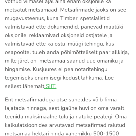
võtnud viimasel ajal aina enam oksjonile ka
metsatut metsamaad. Metsafirmade jaoks on see
mugavusteenus, kuna Timberi spetsialistid
valmistavad ette dokumendid, panevad maatüki
oksjonile, reklaamivad oksjoneid ostjatele ja
valmistavad ette ka ostu-müügi tehingu, kus
osapooltel tuleb anda põhimõtteliselt paar allkirja,
mille järel on metsamaa saanud uue omaniku ja
hingamise. Kusjuures ei pea notaritehingu
tegemiseks enam isegi kodust lahkuma. Loe
sellest lähemalt
SIIT.
Ent metsafirmadega otse suheldes võib firma
lajatada hinnaga, sest igaühe huvi on oma varalt
teenida maksimaalne tulu ja natuke pealegi. Oma
kalkulatsioonides arvutavad metsafirmad raiutud
metsamaa hektari hinda vahemikku 500-1500