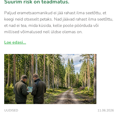
Suurim risk on teadmatus.
Paljud erametsaomanikud ei jää rahast ilma seetõttu, et
keegi neid otseselt petaks. Nad jäävad rahast ilma seetõttu,
et nad ei tea, mida küsida, kelle poole pöörduda või
millised võimalused neil üldse olemas on.
Loe edasi...
UUDISED
11.06.2026