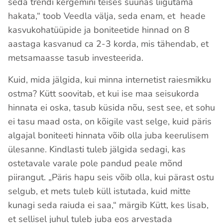
seda trendi kergemini teises suunas liigutama
hakata,“ toob Veedla välja, seda enam, et heade
kasvukohatüüpide ja boniteetide hinnad on 8
aastaga kasvanud ca 2-3 korda, mis tähendab, et
metsamaasse tasub investeerida.
Kuid, mida jälgida, kui minna internetist raiesmikku
ostma? Kütt soovitab, et kui ise maa seisukorda
hinnata ei oska, tasub küsida nõu, sest see, et sohu
ei tasu maad osta, on kõigile vast selge, kuid päris
algajal boniteeti hinnata võib olla juba keerulisem
ülesanne. Kindlasti tuleb jälgida sedagi, kas
ostetavale varale pole pandud peale mõnd
piirangut. „Päris hapu seis võib olla, kui pärast ostu
selgub, et mets tuleb küll istutada, kuid mitte
kunagi seda raiuda ei saa,“ märgib Kütt, kes lisab,
et sellisel juhul tuleb juba eos arvestada