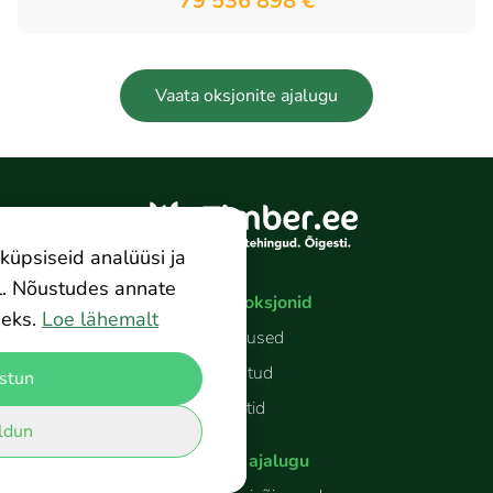
79 536 898 €
Vaata oksjonite ajalugu
küpsiseid analüüsi ja
l. Nõustudes annate
Aktiivsed oksjonid
eks.
Loe lähemalt
Raieõigused
Kinnistud
stun
Paketid
ldun
Oksjonite ajalugu