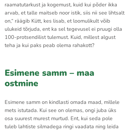
raamatutarkust ja kogemust, kuid kui põder ikka
arvab, et talle maitseb noor istik, siis nii see lihtsalt
on,“ räägib Kütt, kes lisab, et loomulikult võib
ulukeid tõrjuda, ent ka sel tegevusel ei pruugi olla
100-protsendilist tulemust. Kuid, millest algust
teha ja kui paks peab olema rahakott?
Esimene samm – maa
ostmine
Esimene samm on kindlasti omada maad, millele
mets istutada. Kui see on olemas, ongi juba üks
osa suurest murest murtud. Ent, kui seda pole
tuleb lahtiste silmadega ringi vaadata ning leida