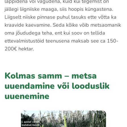
lappidena või vagudena, kuid kui tegemist on
jällegi liigniiske maaga, siis hoopis küngastena.
Liigselt niiske pinnase puhul tasuks ette võtta ka
kraavide kaevamine. Seda kõike võib metsaomanik
oma jõududega teha, ent kui soov on tellida
ettevalmistustöid teenusena maksab see ca 150-
200€ hektar.
Kolmas samm – metsa
uuendamine või looduslik
uuenemine