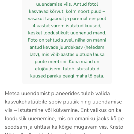
uuendamise viis. Antud fotol
kasvavad kõrvuti kolm noort puud –
vasakul tagapool ja paremal eespool
4 aastat varem isutatud kuused,
keskel looduslikult uuenenud mänd.
Foto on tehtud suvel, näha on männi
antud kevade juurdekasv (heledam
latv), mis võib aastas ulatuda lausa
poole meetrini. Kuna mänd on
elujõulisem, tuleb istutatutud
kuused paraku peagi maha lõigata.
Metsa uuendamist planeerides tuleb valida
kasvukohatüübile sobiv puuliik ning uuendamise
viis – istutamine või külvamine. Ent valikus on ka
looduslik uuenemine, mis on omaniku jaoks kõige
soodsam ja ühtlasi ka kõige mugavam viis. Kristo