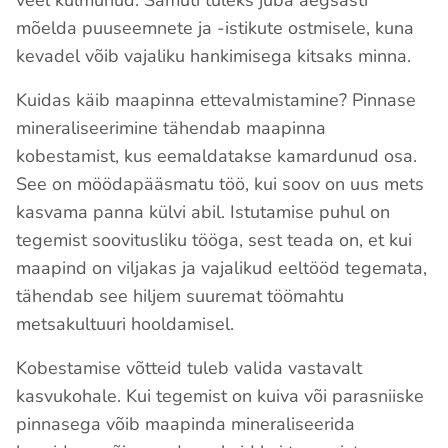
veel külmunud. Samuti tuleks juba aegsasti
mõelda puuseemnete ja -istikute ostmisele, kuna
kevadel võib vajaliku hankimisega kitsaks minna.
Kuidas käib maapinna ettevalmistamine? Pinnase
mineraliseerimine tähendab maapinna
kobestamist, kus eemaldatakse kamardunud osa.
See on möödapääsmatu töö, kui soov on uus mets
kasvama panna külvi abil. Istutamise puhul on
tegemist soovitusliku tööga, sest teada on, et kui
maapind on viljakas ja vajalikud eeltööd tegemata,
tähendab see hiljem suuremat töömahtu
metsakultuuri hooldamisel.
Kobestamise võtteid tuleb valida vastavalt
kasvukohale. Kui tegemist on kuiva või parasniiske
pinnasega võib maapinda mineraliseerida