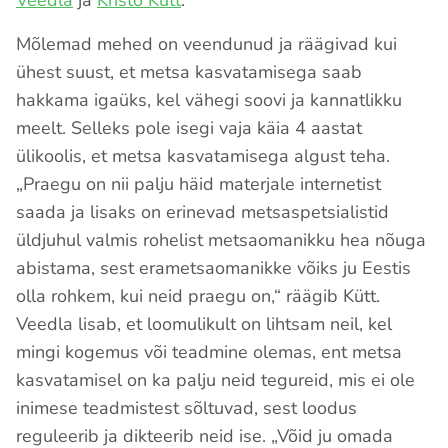
Veedla
ja
Kristo Kütt
.
Mõlemad mehed on veendunud ja räägivad kui
ühest suust, et metsa kasvatamisega saab
hakkama igaüks, kel vähegi soovi ja kannatlikku
meelt. Selleks pole isegi vaja käia 4 aastat
ülikoolis, et metsa kasvatamisega algust teha.
„Praegu on nii palju häid materjale internetist
saada ja lisaks on erinevad metsaspetsialistid
üldjuhul valmis rohelist metsaomanikku hea nõuga
abistama, sest erametsaomanikke võiks ju Eestis
olla rohkem, kui neid praegu on,“ räägib Kütt.
Veedla lisab, et loomulikult on lihtsam neil, kel
mingi kogemus või teadmine olemas, ent metsa
kasvatamisel on ka palju neid tegureid, mis ei ole
inimese teadmistest sõltuvad, sest loodus
reguleerib ja dikteerib neid ise. „Võid ju omada