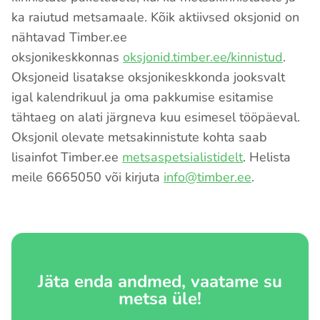
ka raiutud metsamaale. Kõik aktiivsed oksjonid on
nähtavad Timber.ee
oksjonikeskkonnas
oksjonid.timber.ee/kinnistud
.
Oksjoneid lisatakse oksjonikeskkonda jooksvalt
igal kalendrikuul ja oma pakkumise esitamise
tähtaeg on alati järgneva kuu esimesel tööpäeval.
Oksjonil olevate metsakinnistute kohta saab
lisainfot Timber.ee
metsaspetsialistidelt
. Helista
meile 6665050 või kirjuta
info@timber.ee
.
Jäta enda andmed, vaatame su
metsa üle!