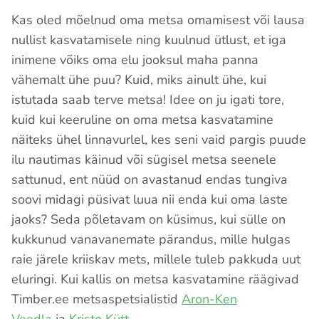
Kas oled mõelnud oma metsa omamisest või lausa
nullist kasvatamisele ning kuulnud ütlust, et iga
inimene võiks oma elu jooksul maha panna
vähemalt ühe puu? Kuid, miks ainult ühe, kui
istutada saab terve metsa! Idee on ju igati tore,
kuid kui keeruline on oma metsa kasvatamine
näiteks ühel linnavurlel, kes seni vaid pargis puude
ilu nautimas käinud või sügisel metsa seenele
sattunud, ent nüüd on avastanud endas tungiva
soovi midagi püsivat luua nii enda kui oma laste
jaoks? Seda põletavam on küsimus, kui sülle on
kukkunud vanavanemate pärandus, mille hulgas
raie järele kriiskav mets, millele tuleb pakkuda uut
eluringi. Kui kallis on metsa kasvatamine räägivad
Timber.ee metsaspetsialistid
Aron-Ken