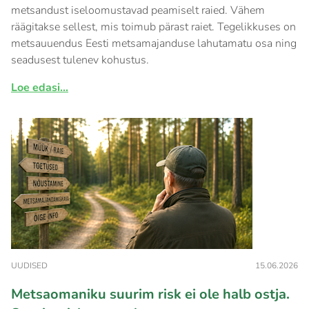
metsandust iseloomustavad peamiselt raied. Vähem
räägitakse sellest, mis toimub pärast raiet. Tegelikkuses on
metsauuendus Eesti metsamajanduse lahutamatu osa ning
seadusest tulenev kohustus.
Loe edasi...
UUDISED
15.06.2026
Metsaomaniku suurim risk ei ole halb ostja.