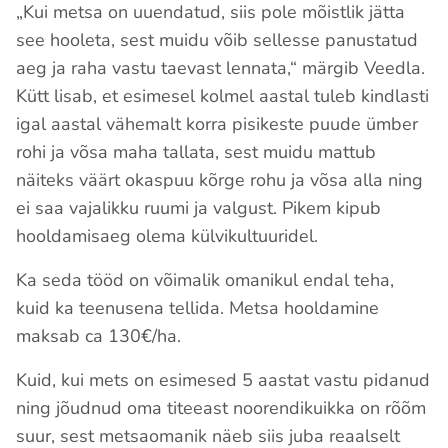
„Kui metsa on uuendatud, siis pole mõistlik jätta
see hooleta, sest muidu võib sellesse panustatud
aeg ja raha vastu taevast lennata,“ märgib Veedla.
Kütt lisab, et esimesel kolmel aastal tuleb kindlasti
igal aastal vähemalt korra pisikeste puude ümber
rohi ja võsa maha tallata, sest muidu mattub
näiteks väärt okaspuu kõrge rohu ja võsa alla ning
ei saa vajalikku ruumi ja valgust. Pikem kipub
hooldamisaeg olema külvikultuuridel.
Ka seda tööd on võimalik omanikul endal teha,
kuid ka teenusena tellida. Metsa hooldamine
maksab ca 130€/ha.
Kuid, kui mets on esimesed 5 aastat vastu pidanud
ning jõudnud oma titeeast noorendikuikka on rõõm
suur, sest metsaomanik näeb siis juba reaalselt