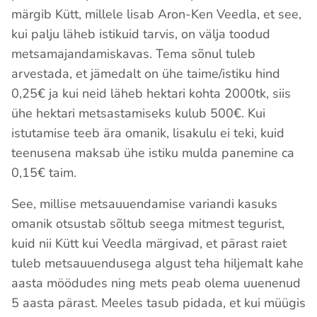
märgib Kütt, millele lisab Aron-Ken Veedla, et see,
kui palju läheb istikuid tarvis, on välja toodud
metsamajandamiskavas. Tema sõnul tuleb
arvestada, et jämedalt on ühe taime/istiku hind
0,25€ ja kui neid läheb hektari kohta 2000tk, siis
ühe hektari metsastamiseks kulub 500€. Kui
istutamise teeb ära omanik, lisakulu ei teki, kuid
teenusena maksab ühe istiku mulda panemine ca
0,15€ taim.
See, millise metsauuendamise variandi kasuks
omanik otsustab sõltub seega mitmest tegurist,
kuid nii Kütt kui Veedla märgivad, et pärast raiet
tuleb metsauuendusega algust teha hiljemalt kahe
aasta möödudes ning mets peab olema uuenenud
5 aasta pärast. Meeles tasub pidada, et kui müügis