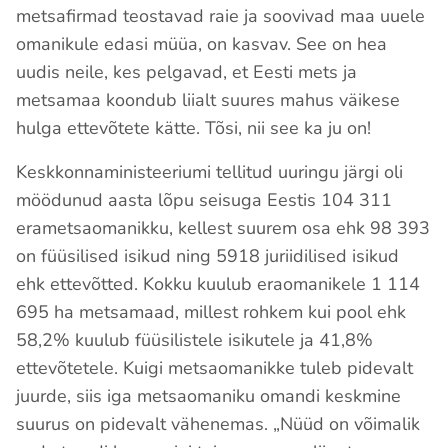
metsafirmad teostavad raie ja soovivad maa uuele
omanikule edasi müüa, on kasvav. See on hea
uudis neile, kes pelgavad, et Eesti mets ja
metsamaa koondub liialt suures mahus väikese
hulga ettevõtete kätte. Tõsi, nii see ka ju on!
Keskkonnaministeeriumi tellitud uuringu järgi oli
möödunud aasta lõpu seisuga Eestis 104 311
erametsaomanikku, kellest suurem osa ehk 98 393
on füüsilised isikud ning 5918 juriidilised isikud
ehk ettevõtted. Kokku kuulub eraomanikele 1 114
695 ha metsamaad, millest rohkem kui pool ehk
58,2% kuulub füüsilistele isikutele ja 41,8%
ettevõtetele. Kuigi metsaomanikke tuleb pidevalt
juurde, siis iga metsaomaniku omandi keskmine
suurus on pidevalt vähenemas. „Nüüd on võimalik