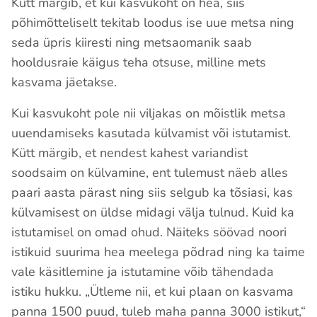
Kütt märgib, et kui kasvukoht on hea, siis
põhimõtteliselt tekitab loodus ise uue metsa ning
seda üpris kiiresti ning metsaomanik saab
hooldusraie käigus teha otsuse, milline mets
kasvama jäetakse.
Kui kasvukoht pole nii viljakas on mõistlik metsa
uuendamiseks kasutada külvamist või istutamist.
Kütt märgib, et nendest kahest variandist
soodsaim on külvamine, ent tulemust näeb alles
paari aasta pärast ning siis selgub ka tõsiasi, kas
külvamisest on üldse midagi välja tulnud. Kuid ka
istutamisel on omad ohud. Näiteks söövad noori
istikuid suurima hea meelega põdrad ning ka taime
vale käsitlemine ja istutamine võib tähendada
istiku hukku. „Ütleme nii, et kui plaan on kasvama
panna 1500 puud, tuleb maha panna 3000 istikut,“