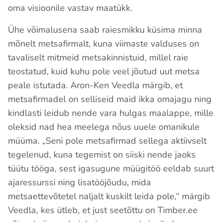
oma visioonile vastav maatükk.
Ühe võimalusena saab raiesmikku küsima minna
mõnelt metsafirmalt, kuna viimaste valduses on
tavaliselt mitmeid metsakinnistuid, millel raie
teostatud, kuid kuhu pole veel jõutud uut metsa
peale istutada. Aron-Ken Veedla märgib, et
metsafirmadel on selliseid maid ikka omajagu ning
kindlasti leidub nende vara hulgas maalappe, mille
oleksid nad hea meelega nõus uuele omanikule
müüma. „Seni pole metsafirmad sellega aktiivselt
tegelenud, kuna tegemist on siiski nende jaoks
tüütu tööga, sest igasugune müügitöö eeldab suurt
ajaressurssi ning lisatööjõudu, mida
metsaettevõtetel naljalt kuskilt leida pole,“ märgib
Veedla, kes ütleb, et just seetõttu on Timber.ee