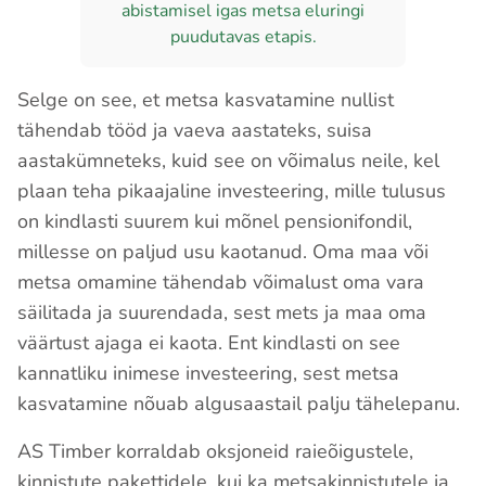
abistamisel igas metsa eluringi
puudutavas etapis.
Selge on see, et metsa kasvatamine nullist
tähendab tööd ja vaeva aastateks, suisa
aastakümneteks, kuid see on võimalus neile, kel
plaan teha pikaajaline investeering, mille tulusus
on kindlasti suurem kui mõnel pensionifondil,
millesse on paljud usu kaotanud. Oma maa või
metsa omamine tähendab võimalust oma vara
säilitada ja suurendada, sest mets ja maa oma
väärtust ajaga ei kaota. Ent kindlasti on see
kannatliku inimese investeering, sest metsa
kasvatamine nõuab algusaastail palju tähelepanu.
AS Timber korraldab oksjoneid raieõigustele,
kinnistute pakettidele, kui ka metsakinnistutele ja