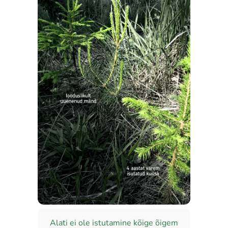
Alati ei ole istutamine kõige õigem