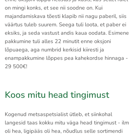
on mingi konks, et see nii soodne on. Kui
majandamiskava tõesti klapib nii nagu paberil, siis
väärtus tuleb suurem. Seega tuli loota, et paber ei
eksiks, ja seda vastust andis kaua oodata. Esimene
pakkumine tuli alles 22 minutit enne oksjoni
lõpuaega, aga numbrid kerkisid kiiresti ja
enampakkumine lõppes pea kahekordse hinnaga -
29 500€!
Koos mitu head tingimust
Kogenud metsaspetsialist ütleb, et siinkohal
langesid taas kokku mitu väga head tingimust - ilm
oli hea, ligipääs oli hea, nõudlus selle sortimendi