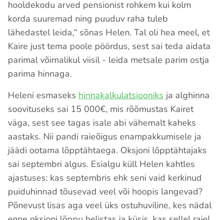
hooldekodu arved pensionist rohkem kui kolm
korda suuremad ning puuduv raha tuleb
lähedastel leida,“ sõnas Helen. Tal oli hea meel, et
Kaire just tema poole pöördus, sest sai teda aidata
parimal võimalikul viisil - leida metsale parim ostja
parima hinnaga.
Heleni esmaseks
hinnakalkulatsiooniks
ja alghinna
soovituseks sai 15 000€, mis rõõmustas Kairet
väga, sest see tagas isale abi vähemalt kaheks
aastaks. Nii pandi raieõigus enampakkumisele ja
jäädi ootama lõpptähtaega. Oksjoni lõpptähtajaks
sai septembri algus. Esialgu küll Helen kahtles
ajastuses: kas septembris ehk seni vaid kerkinud
puiduhinnad tõusevad veel või hoopis langevad?
Põnevust lisas aga veel üks ostuhuviline, kes nädal
enne oksjoni lõppu helistas ja küsis, kas sellel raiel