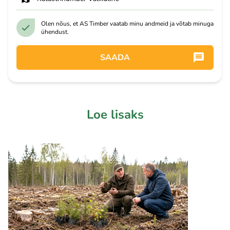
Olen nõus, et AS Timber vaatab minu andmeid ja võtab minuga
ühendust.
SAADA
Loe lisaks