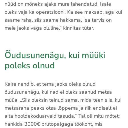
nüüd on mõneks ajaks mure lahendatud. Isale
oleks vaja ka operatsiooni. Ka see maksab, aga kui
saame raha, siis saame hakkama. Isa tervis on
meie jaoks väga oluline,“ kinnitas tütar.
Õudusunenägu, kui müüki
poleks olnud
Kaire nendib, et tema jaoks oleks olnud
õudusunenägu, kui nad ei oleks saanud metsa
müüa. „Siis oleksin teinud sama, mida teen siis, kui
metsaraha peaks otsa lõppema ja riik endiselt ei
aita hooldekoduarveid tasuda.“ Tal oli mitu mõtet:
hankida 3000€ brutopalgaga töökoht, mis