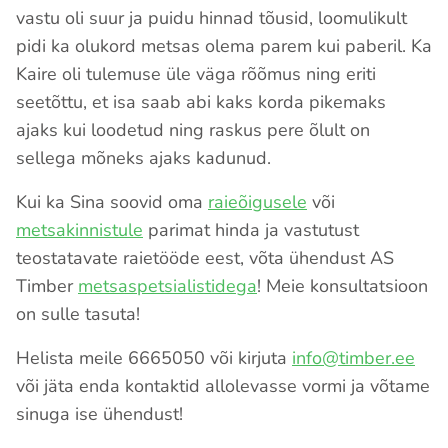
vastu oli suur ja puidu hinnad tõusid, loomulikult
pidi ka olukord metsas olema parem kui paberil. Ka
Kaire oli tulemuse üle väga rõõmus ning eriti
seetõttu, et isa saab abi kaks korda pikemaks
ajaks kui loodetud ning raskus pere õlult on
sellega mõneks ajaks kadunud.
Kui ka Sina soovid oma
raieõigusele
või
metsakinnistule
parimat hinda ja vastutust
teostatavate raietööde eest, võta ühendust AS
Timber
metsaspetsialistidega
! Meie konsultatsioon
on sulle tasuta!
Helista meile 6665050 või kirjuta
info@timber.ee
või jäta enda kontaktid allolevasse vormi ja võtame
sinuga ise ühendust!