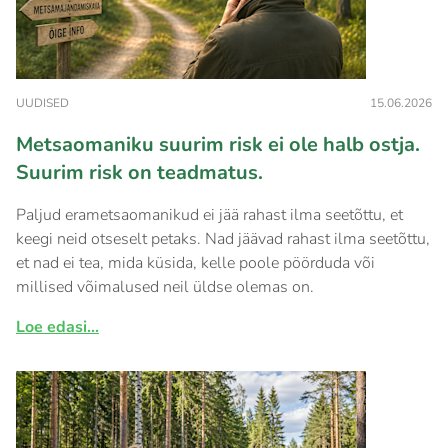
UUDISED
15.06.2026
Metsaomaniku suurim risk ei ole halb ostja.
Suurim risk on teadmatus.
Paljud erametsaomanikud ei jää rahast ilma seetõttu, et
keegi neid otseselt petaks. Nad jäävad rahast ilma seetõttu,
et nad ei tea, mida küsida, kelle poole pöörduda või
millised võimalused neil üldse olemas on.
Loe edasi...