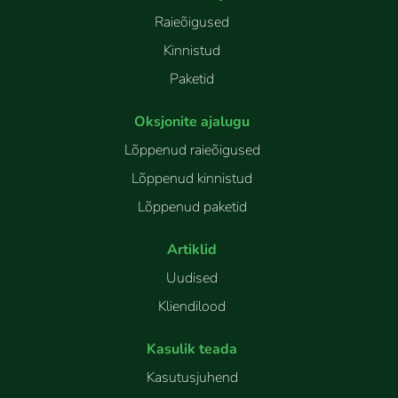
Raieõigused
Kinnistud
Paketid
Oksjonite ajalugu
Lõppenud raieõigused
Lõppenud kinnistud
Lõppenud paketid
Artiklid
Uudised
Kliendilood
Kasulik teada
Kasutusjuhend