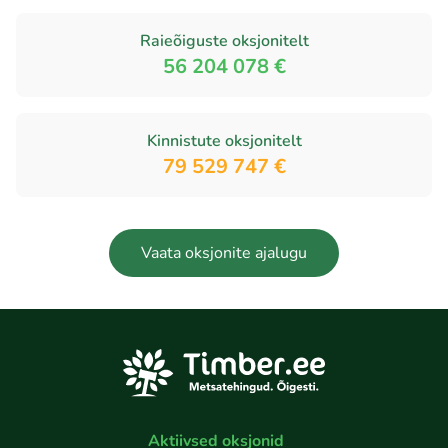
Raieõiguste oksjonitelt
56 204 078 €
Kinnistute oksjonitelt
79 529 747 €
Vaata oksjonite ajalugu
Aktiivsed oksjonid