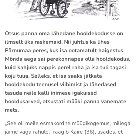
Otsus panna oma lähedane hooldekodusse on
ilmselt üks raskemaid. Nii juhtus ka ühes
Pärnumaa peres, kus isa ootamatult haigestus.
Mõnda aega sai perekonnapea olla hooldekodus,
kuid kahjuks nappis perel raha ja isa tuli tagasi
koju tuua. Selleks, et isa saaks jätkata
hooldekodu teenusel viibimist ja lähedased
tasuda neile kalli inimese igakuised
hooldusarved, otsustati müüki panna vanemate
mets.
„See oli meile esmakordne müügikogemus, millega
jäime väga rahule,“ räägib Kaire (36), lisades, et