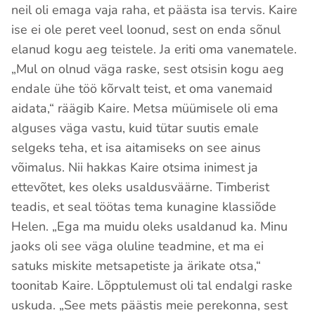
neil oli emaga vaja raha, et päästa isa tervis. Kaire
ise ei ole peret veel loonud, sest on enda sõnul
elanud kogu aeg teistele. Ja eriti oma vanematele.
„Mul on olnud väga raske, sest otsisin kogu aeg
endale ühe töö kõrvalt teist, et oma vanemaid
aidata,“ räägib Kaire. Metsa müümisele oli ema
alguses väga vastu, kuid tütar suutis emale
selgeks teha, et isa aitamiseks on see ainus
võimalus. Nii hakkas Kaire otsima inimest ja
ettevõtet, kes oleks usaldusväärne. Timberist
teadis, et seal töötas tema kunagine klassiõde
Helen. „Ega ma muidu oleks usaldanud ka. Minu
jaoks oli see väga oluline teadmine, et ma ei
satuks miskite metsapetiste ja ärikate otsa,“
toonitab Kaire. Lõpptulemust oli tal endalgi raske
uskuda. „See mets päästis meie perekonna, sest