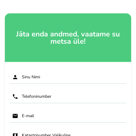
Jäta enda andmed, vaatame su
metsa üle!
Sinu Nimi
Telefoninumber
E-mail
Katastrinumber
Valikuline