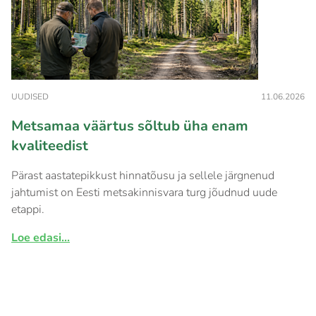
UUDISED
11.06.2026
Metsamaa väärtus sõltub üha enam
kvaliteedist
Pärast aastatepikkust hinnatõusu ja sellele järgnenud
jahtumist on Eesti metsakinnisvara turg jõudnud uude
etappi.
Loe edasi...