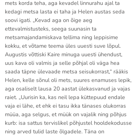
mets korda teha, aga kevadel linnurahu ajal ta
kedagi metsa lasta ei taha ja Helen austas seda
soovi igati. „Kevad aga on õige aeg
ettevalmistusteks, seega suunasin ta
metsamajandamiskava tellima ning leppisime
kokku, et võtame teema üles uuesti suve lõpul.
Augustis võttiski Kaire minuga uuesti ühendust,
uus kava oli valmis ja selle põhjal oli väga hea
saada täpne ülevaade metsa seisukorrast,“ rääkis
Helen, kelle sõnul oli mets, suures enamuses lepik,
aga osaliselt lausa 20 aastat ülekasvanud ja vajas
raiet. „Uurisin ka, kas neil lepa küttepuud endale
vaja ei lähe, et ehk ei tasu ikka tänases olukorras
müüa, aga selgus, et müük on vajalik ning põhjus
kurb: isa sattus tervislikel põhjustel hooldekodusse
ning arved tulid laste õlgadele. Täna on