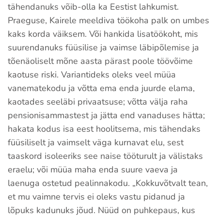
tähendanuks võib-olla ka Eestist lahkumist.
Praeguse, Kairele meeldiva töökoha palk on umbes
kaks korda väiksem. Või hankida lisatöökoht, mis
suurendanuks füüsilise ja vaimse läbipõlemise ja
tõenäoliselt mõne aasta pärast poole töövõime
kaotuse riski. Variantideks oleks veel müüa
vanematekodu ja võtta ema enda juurde elama,
kaotades seeläbi privaatsuse; võtta välja raha
pensionisammastest ja jätta end vanaduses hätta;
hakata kodus isa eest hoolitsema, mis tähendaks
füüsiliselt ja vaimselt väga kurnavat elu, sest
taaskord isoleeriks see naise tööturult ja välistaks
eraelu; või müüa maha enda suure vaeva ja
laenuga ostetud pealinnakodu. „Kokkuvõtvalt tean,
et mu vaimne tervis ei oleks vastu pidanud ja
lõpuks kadunuks jõud. Nüüd on puhkepaus, kus