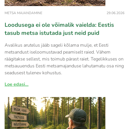
METSA MAJANDAMINE
29.06.2026
Loodusega ei ole võimalik vaielda: Eestis
tasub metsa istutada just neid puid
Avalikus arutelus jääb sageli kõlama mulje, et Eesti
metsandust iseloomustavad peamiselt raied. Vähem
räägitakse sellest, mis toimub pärast raiet. Tegelikkuses on
metsauuendus Eesti metsamajanduse lahutamatu osa ning
seadusest tulenev kohustus.
Loe edasi...