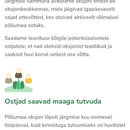
Järgmise sammuna avaldame oksjoni timber.ee
oksjonikeskkonnas, mida jälgivad igapäevaselt
sajad ettevõtted, kes otsivad aktiivselt võimalusi
põllumaa ostuks.
Saadame teavituse kõigile potentsiaalsetele
ostjatele, et nad oleksid oksjonist teadlikud ja
saaksid huvi korral sellest osa võtta.
Ostjad saavad maaga tutvuda
Põllumaa oksjon lõpeb järgmise kuu esimesel
tööpäeval, kuid kinnistuga tutvumiseks on huvilistel