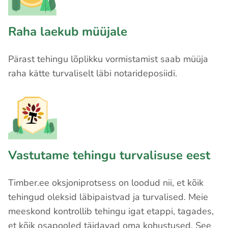
Raha laekub müüjale
Pärast tehingu lõplikku vormistamist saab müüja
raha kätte turvaliselt läbi notarideposiidi.
Vastutame tehingu turvalisuse eest
Timber.ee oksjoniprotsess on loodud nii, et kõik
tehingud oleksid läbipaistvad ja turvalised. Meie
meeskond kontrollib tehingu igat etappi, tagades,
et kõik osapooled täidavad oma kohustused. See