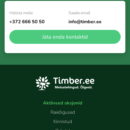
Helista meile
Saada email
+372 666 50 50
info@timber.ee
Jäta enda kontaktid
Aktiivsed oksjonid
Raieõigused
Kinnistud