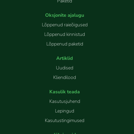
Paketid
Oksjonite ajalugu
Lõppenud raieõigused
Lõppenud kinnistud
Lõppenud paketid
Artiklid
Uudised
Kliendilood
Kasulik teada
Kasutusjuhend
Lepingud
Kasutustingimused