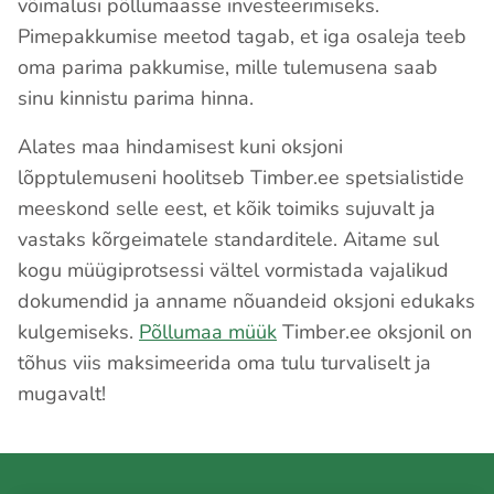
võimalusi põllumaasse investeerimiseks.
Pimepakkumise meetod tagab, et iga osaleja teeb
oma parima pakkumise, mille tulemusena saab
sinu kinnistu parima hinna.
Alates maa hindamisest kuni oksjoni
lõpptulemuseni hoolitseb Timber.ee spetsialistide
meeskond selle eest, et kõik toimiks sujuvalt ja
vastaks kõrgeimatele standarditele. Aitame sul
kogu müügiprotsessi vältel vormistada vajalikud
dokumendid ja anname nõuandeid oksjoni edukaks
kulgemiseks.
Põllumaa müük
Timber.ee oksjonil on
tõhus viis maksimeerida oma tulu turvaliselt ja
mugavalt!