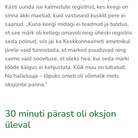
Kästi uurida ise kalmistute registrist, kes keegi on
sinna äkki maetud, kuid vastuseid kuskilt pere ei
saanud. „Kuna keegi midagi ei teadnud ja tundus,
et see märk oli kellegi omavoli ning üheski registris
seda polnud, siis jäi ka Keskkonnaameti ametnikul
järele vaid tunnistada, et märked puuduvad ning
saime vaid soovituse, et oleks hea, kui seda märki
tööde käigus ei kahjustata. Kõik muu on lubatud.
No halleluuja – lõpuks ometi oli võimalik mets
oksjonile panna.“
30 minuti pärast oli oksjon
üleval