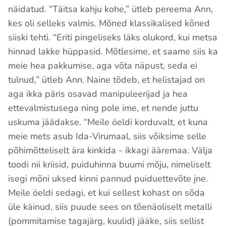
näidatud. “Täitsa kahju kohe,” ütleb pereema Ann,
kes oli selleks valmis. Mõned klassikalised kõned
siiski tehti. “Eriti pingeliseks läks olukord, kui metsa
hinnad lakke hüppasid. Mõtlesime, et saame siis ka
meie hea pakkumise, aga võta näpust, seda ei
tulnud,” ütleb Ann. Naine tõdeb, et helistajad on
aga ikka päris osavad manipuleerijad ja hea
ettevalmistusega ning pole ime, et nende juttu
uskuma jäädakse. “Meile öeldi korduvalt, et kuna
meie mets asub Ida-Virumaal, siis võiksime selle
põhimõtteliselt ära kinkida - ikkagi ääremaa. Välja
toodi nii kriisid, puiduhinna buumi mõju, nimeliselt
isegi mõni uksed kinni pannud puiduettevõte jne.
Meile öeldi sedagi, et kui sellest kohast on sõda
üle käinud, siis puude sees on tõenäoliselt metalli
(pommitamise tagajärg, kuulid) jääke, siis sellist