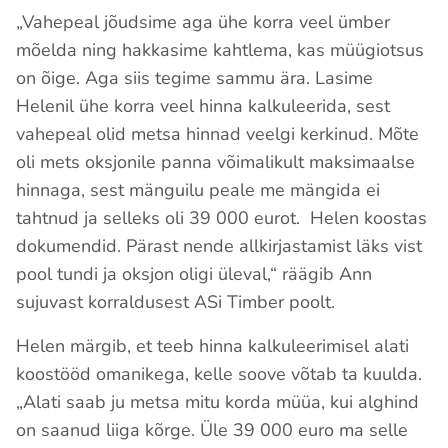
„Vahepeal jõudsime aga ühe korra veel ümber
mõelda ning hakkasime kahtlema, kas müügiotsus
on õige. Aga siis tegime sammu ära. Lasime
Helenil ühe korra veel hinna kalkuleerida, sest
vahepeal olid metsa hinnad veelgi kerkinud. Mõte
oli mets oksjonile panna võimalikult maksimaalse
hinnaga, sest mänguilu peale me mängida ei
tahtnud ja selleks oli 39 000 eurot. Helen koostas
dokumendid. Pärast nende allkirjastamist läks vist
pool tundi ja oksjon oligi üleval,“ räägib Ann
sujuvast korraldusest ASi Timber poolt.
Helen märgib, et teeb hinna kalkuleerimisel alati
koostööd omanikega, kelle soove võtab ta kuulda.
„Alati saab ju metsa mitu korda müüa, kui alghind
on saanud liiga kõrge. Üle 39 000 euro ma selle