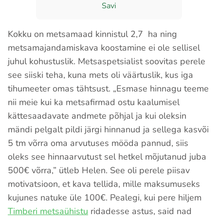
Savi
Kokku on metsamaad kinnistul 2,7 ha ning
metsamajandamiskava koostamine ei ole sellisel
juhul kohustuslik. Metsaspetsialist soovitas perele
see siiski teha, kuna mets oli väärtuslik, kus iga
tihumeeter omas tähtsust. „Esmase hinnagu teeme
nii meie kui ka metsafirmad ostu kaalumisel
kättesaadavate andmete põhjal ja kui oleksin
mändi pelgalt pildi järgi hinnanud ja sellega kasvõi
5 tm võrra oma arvutuses mööda pannud, siis
oleks see hinnaarvutust sel hetkel mõjutanud juba
500€ võrra,” ütleb Helen. See oli perele piisav
motivatsioon, et kava tellida, mille maksumuseks
kujunes natuke üle 100€. Pealegi, kui pere hiljem
Timberi metsaühistu
ridadesse astus, said nad