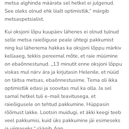
metsa alghinda määrata sel hetkel ei julgenud.
See oleks olnud ehk liialt optimistlik,“ märgib
metsaspetsialist.
Kui oksjoni lõpu kuupäev lähenes ei olnud tulnud
selle metsa raieõiguse peale ühtegi pakkumist
ning kui lähenema hakkas ka oksjoni lõppu märkiv
kellaaeg, tekkis pereemal mõte, et raie müümine
on ebaõnnestunud. „13 minutit enne oksjoni lõppu
viskas mul närv ära ja kirjutasin Helenile, et nüüd
on täitsa metsas, ebaõnnestusime. Tema oli ikka
optimistlik edasi ja soovitas mul ka olla. Ja sel
samal hetkel tuli e-mail teavitusega, et
raieõigusele on tehtud pakkumine. Hüppasin
rõõmust lakke. Lootsin muidugi, et äkki keegi teeb
veel pakkumisi, kuid üks pakkumine jäi esimeseks
ja viimaseks,“ räägib Ann.