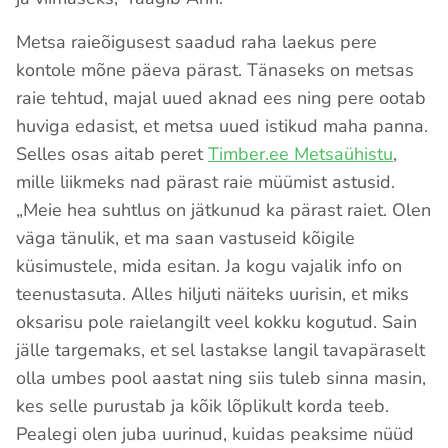
Metsa raieõigusest saadud raha laekus pere
kontole mõne päeva pärast. Tänaseks on metsas
raie tehtud, majal uued aknad ees ning pere ootab
huviga edasist, et metsa uued istikud maha panna.
Selles osas aitab peret
Timber.ee Metsaühistu
,
mille liikmeks nad pärast raie müümist astusid.
„Meie hea suhtlus on jätkunud ka pärast raiet. Olen
väga tänulik, et ma saan vastuseid kõigile
küsimustele, mida esitan. Ja kogu vajalik info on
teenustasuta. Alles hiljuti näiteks uurisin, et miks
oksarisu pole raielangilt veel kokku kogutud. Sain
jälle targemaks, et sel lastakse langil tavapäraselt
olla umbes pool aastat ning siis tuleb sinna masin,
kes selle purustab ja kõik lõplikult korda teeb.
Pealegi olen juba uurinud, kuidas peaksime nüüd