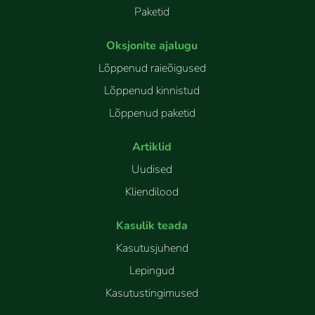
Paketid
Oksjonite ajalugu
Lõppenud raieõigused
Lõppenud kinnistud
Lõppenud paketid
Artiklid
Uudised
Kliendilood
Kasulik teada
Kasutusjuhend
Lepingud
Kasutustingimused