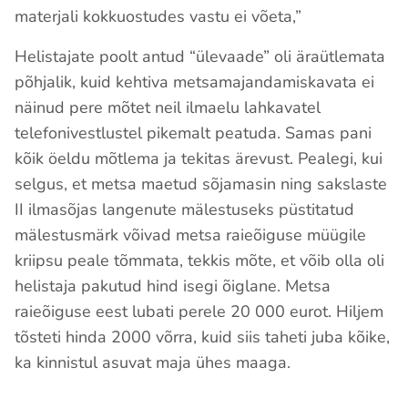
materjali kokkuostudes vastu ei võeta,”
Helistajate poolt antud “ülevaade” oli äraütlemata
põhjalik, kuid kehtiva metsamajandamiskavata ei
näinud pere mõtet neil ilmaelu lahkavatel
telefonivestlustel pikemalt peatuda. Samas pani
kõik öeldu mõtlema ja tekitas ärevust. Pealegi, kui
selgus, et metsa maetud sõjamasin ning sakslaste
II ilmasõjas langenute mälestuseks püstitatud
mälestusmärk võivad metsa raieõiguse müügile
kriipsu peale tõmmata, tekkis mõte, et võib olla oli
helistaja pakutud hind isegi õiglane. Metsa
raieõiguse eest lubati perele 20 000 eurot. Hiljem
tõsteti hinda 2000 võrra, kuid siis taheti juba kõike,
ka kinnistul asuvat maja ühes maaga.