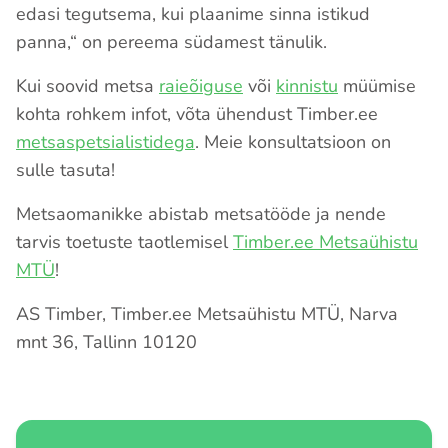
edasi tegutsema, kui plaanime sinna istikud
panna,“ on pereema südamest tänulik.
Kui soovid metsa
raieõiguse
või
kinnistu
müümise
kohta rohkem infot, võta ühendust Timber.ee
metsaspetsialistidega
. Meie konsultatsioon on
sulle tasuta!
Metsaomanikke abistab metsatööde ja nende
tarvis toetuste taotlemisel
Timber.ee Metsaühistu
MTÜ
!
AS Timber, Timber.ee Metsaühistu MTÜ, Narva
mnt 36, Tallinn 10120