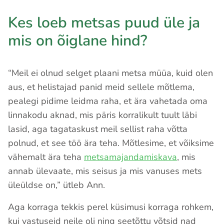
Kes loeb metsas puud üle ja
mis on õiglane hind?
“Meil ei olnud selget plaani metsa müüa, kuid olen
aus, et helistajad panid meid sellele mõtlema,
pealegi pidime leidma raha, et ära vahetada oma
linnakodu aknad, mis päris korralikult tuult läbi
lasid, aga tagataskust meil sellist raha võtta
polnud, et see töö ära teha. Mõtlesime, et võiksime
vähemalt ära teha
metsamajandamiskava
, mis
annab ülevaate, mis seisus ja mis vanuses mets
üleüldse on,” ütleb Ann.
Aga korraga tekkis perel küsimusi korraga rohkem,
kui vastuseid neile oli ning seetõttu võtsid nad