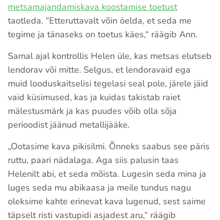
metsamajandamiskava koostamise toetust
taotleda. “Etteruttavalt võin öelda, et seda me
tegime ja tänaseks on toetus käes,“ räägib Ann.
Samal ajal kontrollis Helen üle, kas metsas elutseb
lendorav või mitte. Selgus, et lendoravaid ega
muid looduskaitselisi tegelasi seal pole, järele jäid
vaid küsimused, kas ja kuidas takistab raiet
mälestusmärk ja kas puudes võib olla sõja
perioodist jäänud metallijääke.
„Ootasime kava pikisilmi. Õnneks saabus see päris
ruttu, paari nädalaga. Aga siis palusin taas
Helenilt abi, et seda mõista. Lugesin seda mina ja
luges seda mu abikaasa ja meile tundus nagu
oleksime kahte erinevat kava lugenud, sest saime
täpselt risti vastupidi asjadest aru,“ räägib