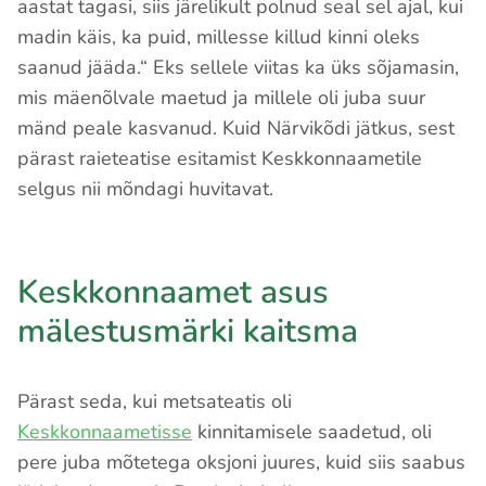
aastat tagasi, siis järelikult polnud seal sel ajal, kui
madin käis, ka puid, millesse killud kinni oleks
saanud jääda.“ Eks sellele viitas ka üks sõjamasin,
mis mäenõlvale maetud ja millele oli juba suur
mänd peale kasvanud. Kuid Närvikõdi jätkus, sest
pärast raieteatise esitamist Keskkonnaametile
selgus nii mõndagi huvitavat.
Keskkonnaamet asus
mälestusmärki kaitsma
Pärast seda, kui metsateatis oli
Keskkonnaametisse
kinnitamisele saadetud, oli
pere juba mõtetega oksjoni juures, kuid siis saabus