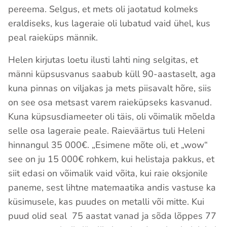
pereema. Selgus, et mets oli jaotatud kolmeks
eraldiseks, kus lageraie oli lubatud vaid ühel, kus
peal raieküps männik.
Helen kirjutas loetu ilusti lahti ning selgitas, et
männi küpsusvanus saabub küll 90-aastaselt, aga
kuna pinnas on viljakas ja mets piisavalt hõre, siis
on see osa metsast varem raieküpseks kasvanud.
Kuna küpsusdiameeter oli täis, oli võimalik mõelda
selle osa lageraie peale. Raieväärtus tuli Heleni
hinnangul 35 000€. „Esimene mõte oli, et „wow“
see on ju 15 000€ rohkem, kui helistaja pakkus, et
siit edasi on võimalik vaid võita, kui raie oksjonile
paneme, sest lihtne matemaatika andis vastuse ka
küsimusele, kas puudes on metalli või mitte. Kui
puud olid seal 75 aastat vanad ja sõda lõppes 77