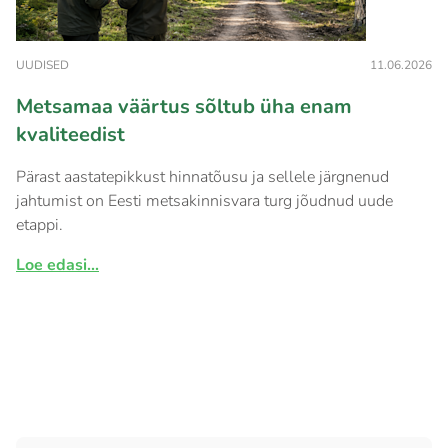
UUDISED
11.06.2026
Metsamaa väärtus sõltub üha enam
kvaliteedist
Pärast aastatepikkust hinnatõusu ja sellele järgnenud
jahtumist on Eesti metsakinnisvara turg jõudnud uude
etappi.
Loe edasi...