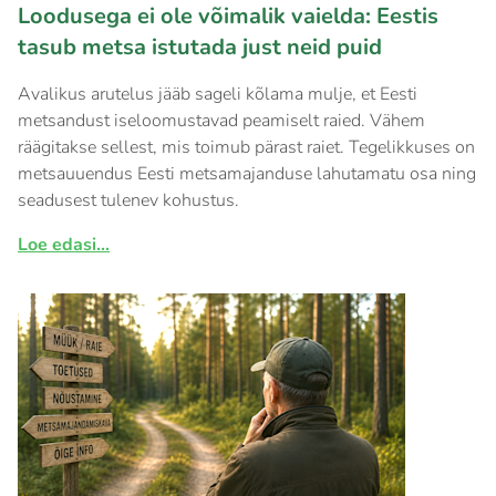
Loodusega ei ole võimalik vaielda: Eestis
tasub metsa istutada just neid puid
Avalikus arutelus jääb sageli kõlama mulje, et Eesti
metsandust iseloomustavad peamiselt raied. Vähem
räägitakse sellest, mis toimub pärast raiet. Tegelikkuses on
metsauuendus Eesti metsamajanduse lahutamatu osa ning
seadusest tulenev kohustus.
Loe edasi...