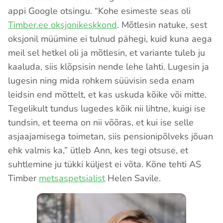
appi Google otsingu. “Kohe esimeste seas oli
Timber.ee oksjonikeskkond
. Mõtlesin natuke, sest
oksjonil müümine ei tulnud pähegi, kuid kuna aega
meil sel hetkel oli ja mõtlesin, et variante tuleb ju
kaaluda, siis klõpsisin nende lehe lahti. Lugesin ja
lugesin ning mida rohkem süüvisin seda enam
leidsin end mõttelt, et kas uskuda kõike või mitte.
Tegelikult tundus lugedes kõik nii lihtne, kuigi ise
tundsin, et teema on nii võõras, et kui ise selle
asjaajamisega toimetan, siis pensionipõlveks jõuan
ehk valmis ka,” ütleb Ann, kes tegi otsuse, et
suhtlemine ju tükki küljest ei võta. Kõne tehti AS
Timber
metsaspetsialist
Helen Savile.