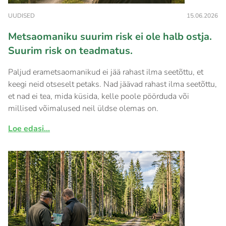
UUDISED
15.06.2026
Metsaomaniku suurim risk ei ole halb ostja.
Suurim risk on teadmatus.
Paljud erametsaomanikud ei jää rahast ilma seetõttu, et
keegi neid otseselt petaks. Nad jäävad rahast ilma seetõttu,
et nad ei tea, mida küsida, kelle poole pöörduda või
millised võimalused neil üldse olemas on.
Loe edasi...