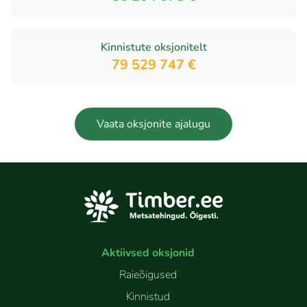
Kinnistute oksjonitelt
79 529 747 €
Vaata oksjonite ajalugu
Aktiivsed oksjonid
Raieõigused
Kinnistud