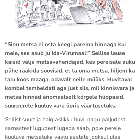
“Sinu metsa ei osta keegi parema hinnaga kui
meie, see asub ju Ida-Virumaal!” Sellise lause
käisid välja metsavahendajad, kes pereisale auku
pähe rääkida soovisid, et ta oma metsa, hiljem ka
talu koos maaga, odavalt neile müüks. Huvitaval
kombel tembeldati aga just siis, mil kinnisvara ja
metsa hinnad anomaalselt kõrgele hüppasid,
suurperele kuuluv vara üpris väärtusetuks.
Sellist suurt ja haiglaslikku huvi, nagu paljudest
sarnastest lugudest lugeda saab, pole perele
kuuluva metsatuka vastu aastate jooksul üles