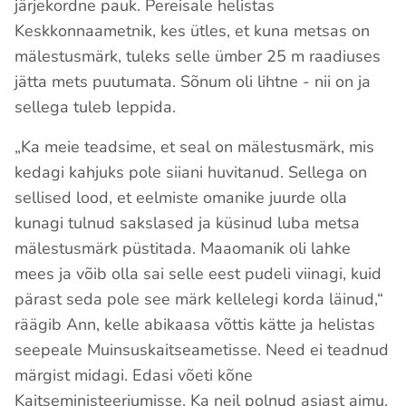
järjekordne pauk. Pereisale helistas
Keskkonnaametnik, kes ütles, et kuna metsas on
mälestusmärk, tuleks selle ümber 25 m raadiuses
jätta mets puutumata. Sõnum oli lihtne - nii on ja
sellega tuleb leppida.
„Ka meie teadsime, et seal on mälestusmärk, mis
kedagi kahjuks pole siiani huvitanud. Sellega on
sellised lood, et eelmiste omanike juurde olla
kunagi tulnud sakslased ja küsinud luba metsa
mälestusmärk püstitada. Maaomanik oli lahke
mees ja võib olla sai selle eest pudeli viinagi, kuid
pärast seda pole see märk kellelegi korda läinud,“
räägib Ann, kelle abikaasa võttis kätte ja helistas
seepeale Muinsuskaitseametisse. Need ei teadnud
märgist midagi. Edasi võeti kõne
Kaitseministeeriumisse. Ka neil polnud asjast aimu.