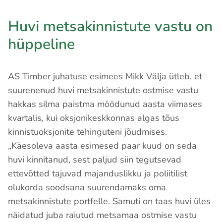
Huvi metsakinnistute vastu on
hüppeline
AS Timber juhatuse esimees Mikk Välja ütleb, et
suurenenud huvi metsakinnistute ostmise vastu
hakkas silma paistma möödunud aasta viimases
kvartalis, kui oksjonikeskkonnas algas tõus
kinnistuoksjonite tehinguteni jõudmises.
„Käesoleva aasta esimesed paar kuud on seda
huvi kinnitanud, sest paljud siin tegutsevad
ettevõtted tajuvad majanduslikku ja poliitilist
olukorda soodsana suurendamaks oma
metsakinnistute portfelle. Samuti on taas huvi üles
näidatud juba raiutud metsamaa ostmise vastu