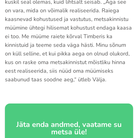
kuskil seal olemas, kuid lihtsalt seisab. „Aga see
on vara, mida on võimalik realiseerida. Raiega
kaasnevad kohustused ja vastutus, metsakinnistu
müümine ühtegi hilisemat kohustust endaga kaasa
ei too. Me müüme raiete kõrval Timberis ka
kinnistuid ja teeme seda väga hästi. Minu sõnum
on küll selline, et kui pikka aega on olnud olukord,
kus on raske oma metsakinnistut mõistliku hinna
eest realiseerida, siis nüüd oma müümiseks
saabunud taas soodne aeg,“ ütleb Välja.
Jäta enda andmed, vaatame su
metsa üle!