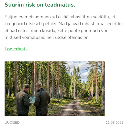
Suurim risk on teadmatus.
Paljud erametsaomanikud ei jää rahast ilma seetõttu, et
keegi neid otseselt petaks. Nad jäävad rahast ilma seetõttu,
et nad ei tea, mida küsida, kelle poole pöörduda või
millised võimalused neil üldse olemas on.
Loe edasi...
UUDISED
11.06.2026