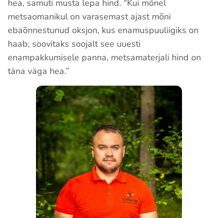
hea, samuti musta lepa hind. “Kui mõnel
metsaomanikul on varasemast ajast mõni
ebaõnnestunud oksjon, kus enamuspuuliigiks on
haab, soovitaks soojalt see uuesti
enampakkumisele panna, metsamaterjali hind on
täna väga hea.”