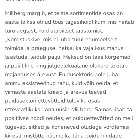
Miilberg märgib, et teiste sortimentide osas on
aasta lõikes olnud tõus tagasihoidlikum, mis näitab
turu aeglast, kuid stabiilset taastumist.
„Komistuskive, mis ei luba turul edumeelselt
toimida ja praegusel hetkel ka vajalikus mahus
taastuda, leidub palju. Maksud on taas kõrgemad
ja poliitiline ning julgeolekualane olukord tekitab
majanduses ärevust. Puidusektoris pole juba
ammu eksisteerinud rahu, kuid võib öelda, et
viimaste aastate kriisid ja ärevus teevad
puidusektori ettevõtteid tuleviku osas
ettevaatlikuks,“ analüüsib Miilberg. Samas lisab ta
positiivse noodi öeldes, et puiduettevõtted on meil
tugevad, sitked ja kohanevad oludega võrdlemisi
kiiresti, mistõttu näeme ka täna puidu hindade