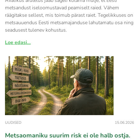
Avalikus arutelus jääb sageli kõlama mulje, et Eesti
metsandust iseloomustavad peamiselt raied. Vähem
räägitakse sellest, mis toimub pärast raiet. Tegelikkuses on
metsauuendus Eesti metsamajanduse lahutamatu osa ning
seadusest tulenev kohustus.
Loe edasi...
UUDISED
15.06.2026
Metsaomaniku suurim risk ei ole halb ostja.