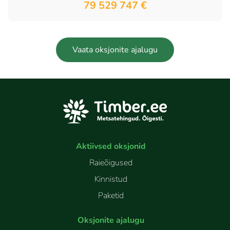
79 529 747 €
Vaata oksjonite ajalugu
Aktiivsed oksjonid
Raieõigused
Kinnistud
Paketid
Oksjonite ajalugu