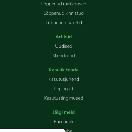
Lõppenud raieõigused
Lõppenud kinnistud
Lõppenud paketid
Artiklid
Uudised
Kliendilood
Kasulik teada
Kasutusjuhend
Lepingud
Kasutustingimused
Jälgi meid
Facebook
Youtube