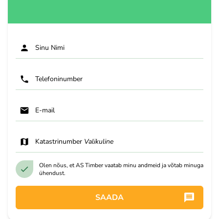
Sinu Nimi
Telefoninumber
E-mail
Katastrinumber
Valikuline
Olen nõus, et AS Timber vaatab minu andmeid ja võtab minuga
ühendust.
SAADA