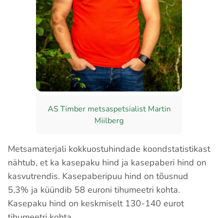
AS Timber metsaspetsialist Martin
Miilberg
Metsamaterjali kokkuostuhindade koondstatistikast
nähtub, et ka kasepaku hind ja kasepaberi hind on
kasvutrendis. Kasepaberipuu hind on tõusnud
5,3% ja küündib 58 euroni tihumeetri kohta.
Kasepaku hind on keskmiselt 130-140 eurot
tihumeetri kohta.