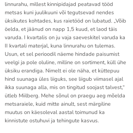
linnurahu, millest kinnipidajad peatavad tööd
metsas kuni juulikuuni või tegutsevad nendes
üksikutes kohtades, kus raietööd on lubatud. „Võib
öelda, et jäänud on napp 1,5 kuud, et laod täis
varuda. I kvartalis on ju vaja saeveskitel varuda ka
II kvartali materjal, kuna linnurahu on tulemas.
Usun, et sel perioodil näeme hindade paisumist
veelgi ja pole oluline, milline on sortiment, küll ühe
üksiku erandiga. Nimelt ei ole näha, et küttepuu
hind suunaga üles liiguks, see liigub viimasel ajal
ikka suunaga alla, mis on tingitud soojast talvest,“
ütleb Miilberg. Mehe sõnul on praegu aeg mõelda
metsaraiele, kuid mitte ainult, sest märgiline
muutus on käesoleval aastal toimunud ka
kinnistute ostuhuvi ja tehingute kasvus.