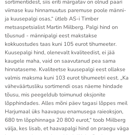
sortimentidest, siis eriti märgatav on olnud paari
viimase kuu hinnamuutus paremuse poole männi-
ja kuusepalgi osas,“ ütleb AS-i Timber
metsaspetsialist Martin Miilberg. Palgi hind on
tõusnud - männipalgi eest makstakse
kokkuostudes taas kuni 105 eurot tihumeeter.
Kuusepalgi hind, olenevalt kvaliteedist, ei jää
kaugele maha, vaid on saavutanud pea sama
hinnataseme. Kvaliteetse kuusepalgi eest ollakse
valmis maksma kuni 103 eurot tihumeetri eest. „Ka
väheväärtusliku sortimendi osas näeme hindade
tõusu, mis peegeldub toimunud oksjonite
lõpphindades. Alles mõni päev tagasi lõppes meil
Harjumaal üks haavapuu enamusega raieoksjon,
680 tm lõpphinnaga 20 800 eurot,“ toob Miilberg
välja, kes lisab, et haavapalgi hind on praegu väga