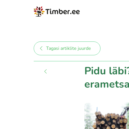
Tagasi artiklite juurde
Pidu läb
erametsa