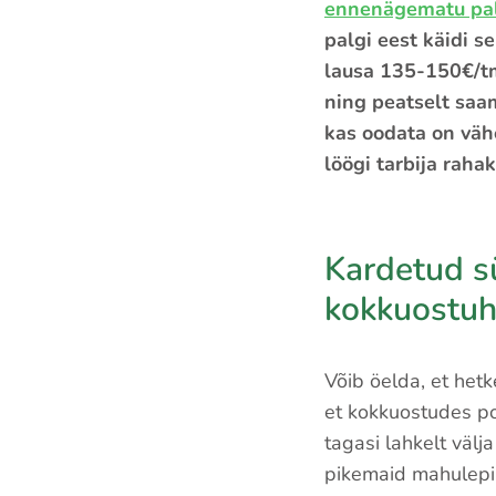
ennenägematu pa
palgi eest käidi 
lausa 135-150€/tm.
ning peatselt saa
kas oodata on väh
löögi tarbija rahak
Kardetud s
kokkuostuh
Võib öelda, et hetk
et kokkuostudes p
tagasi lahkelt välj
pikemaid mahulepin