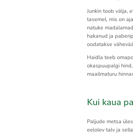
Junkin toob välja,
tasemel, mis on aj
natuke madalamad 
hakanud ja paberip
oodatakse väheväär
Haidla teeb omapo
okaspuupalgi hind,
maailmaturu hinnas
Kui kaua pa
Paljude metsa üles
eelolev talv ja sell