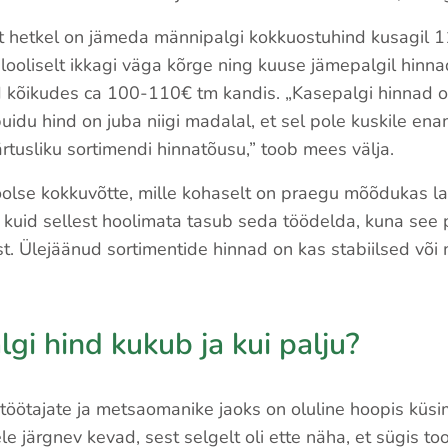
 et hetkel on jämeda männipalgi kokkuostuhind kusagil
alooliselt ikkagi väga kõrge ning kuuse jämepalgil hinn
kõikudes ca 100-110€ tm kandis. „Kasepalgi hinnad 
uidu hind on juba niigi madalal, et sel pole kuskile e
tusliku sortimendi hinnatõusu,” toob mees välja.
olse kokkuvõtte, mille kohaselt on praegu mõõdukas l
 kuid sellest hoolimata tasub seda töödelda, kuna see
t. Ülejäänud sortimentide hinnad on kas stabiilsed või
lgi hind kukub ja kui palju?
töötajate ja metsaomanike jaoks on oluline hoopis küs
ele järgnev kevad, sest selgelt oli ette näha, et sügis to