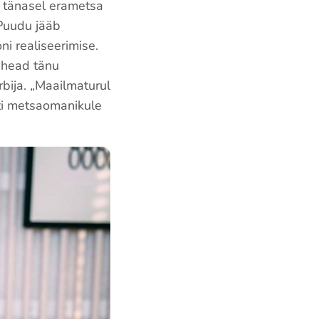
l tänasel erametsa
 Puudu jääb
ni realiseerimise.
a head tänu
bija. „Maailmaturul
ti metsaomanikule