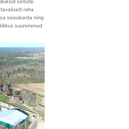
duksid selliste
avaliselt raha
tsa seisukorda ning
dlikkus suurenenud