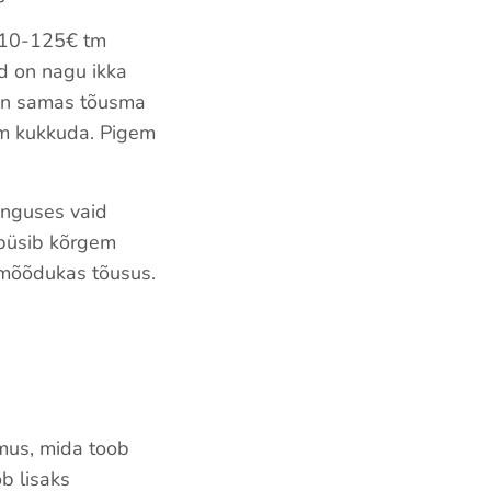
 110-125€ tm
ad on nagu ikka
on samas tõusma
nam kukkuda. Pigem
anguses vaid
 püsib kõrgem
 mõõdukas tõusus.
imus, mida toob
ob lisaks