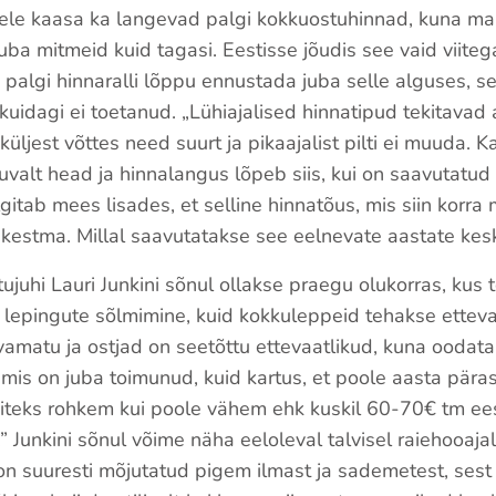
ele kaasa ka langevad palgi kokkuostuhinnad, kuna ma
uba mitmeid kuid tagasi. Eestisse jõudis see vaid viiteg
 palgi hinnaralli lõppu ennustada juba selle alguses, s
kuidagi ei toetanud. „Lühiajalised hinnatipud tekitavad 
küljest võttes need suurt ja pikaajalist pilti ei muuda. 
uvalt head ja hinnalangus lõpeb siis, kui on saavutatud
gitab mees lisades, et selline hinnatõus, mis siin korra 
a kestma. Millal saavutatakse see eelnevate aastate ke
ujuhi Lauri Junkini sõnul ollakse praegu olukorras, kus
 lepingute sõlmimine, kuid kokkuleppeid tehakse ette
rvamatu ja ostjad on seetõttu ettevaatlikud, kuna ooda
, mis on juba toimunud, kuid kartus, et poole aasta pär
iteks rohkem kui poole vähem ehk kuskil 60-70€ tm ees
” Junkini sõnul võime näha eeloleval talvisel raiehooaja
 on suuresti mõjutatud pigem ilmast ja sademetest, sest