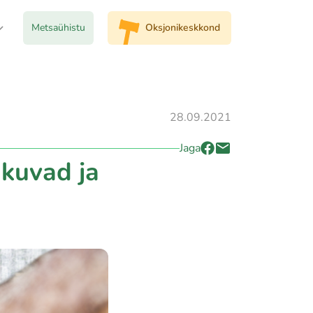
Metsaühistu
Oksjonikeskkond
28.09.2021
Jaga
ukuvad ja