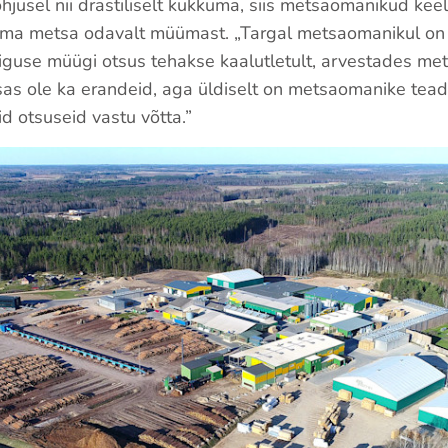
hjusel nii drastiliselt kukkuma, siis metsaomanikud keel
oma metsa odavalt müümast. „Targal metsaomanikul on t
eõiguse müügi otsus tehakse kaalutletult, arvestades me
osas ole ka erandeid, aga üldiselt on metsaomanike tea
id otsuseid vastu võtta.”