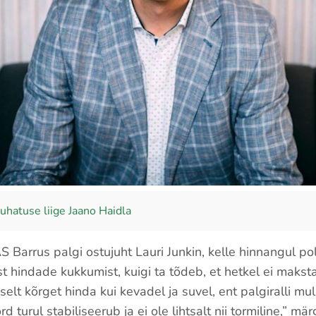
uhatuse liige Jaano Haidla
S Barrus palgi ostujuht Lauri Junkin, kelle hinnangul p
ist hindade kukkumist, kuigi ta tõdeb, et hetkel ei maks
iselt kõrget hinda kui kevadel ja suvel, ent palgiralli mul
d turul stabiliseerub ja ei ole lihtsalt nii tormiline,” mär