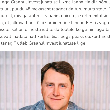
b aga Graanul Invest juhatuse liikme Jaano Haidla sõnu
uktuuril puudu võimekusest reageerida turu muutustele.
ngutest, mis garanteeriks parima hinna ja sortimentatsioo
, et jätkuvalt on kõigi sortimentide hinnad Eestis väg
sele, kel on õnnestunud leida tootele kõrge hinnaga tar
tkuvalt madalamad kui Eestis, seega peaks olukord Ees
änagi,” ütleb Graanul Invest juhatuse liige.