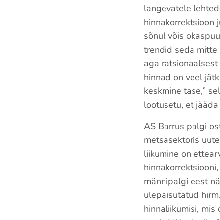
langevatele lehted
hinnakorrektsioon j
sõnul võis okaspuu
trendid seda mitte 
aga ratsionaalsest 
hinnad on veel jätk
keskmine tase,” sel
lootusetu, et jääd
AS Barrus palgi ost
metsasektoris uute
liikumine on ettea
hinnakorrektsiooni
männipalgi eest nä
ülepaisutatud hirm.
hinnaliikumisi, mis