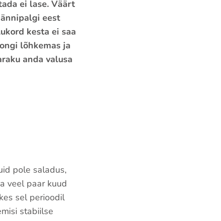
ada ei lase. Väärt
ännipalgi eest
lukord kesta ei saa
 ongi lõhkemas ja
araku anda valusa
uid pole saladus,
a veel paar kuud
kes sel perioodil
misi stabiilse