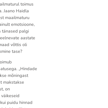
ailmaturul toimus
a. Jaano Haidla
est maailmaturu
ainult emotsioone,
Ka tänased palgi
 eelnevate aastate
maad võttis oli
skmine tase?
 toimub
vaatusega. „Hindade
takse mõningast
ast makstakse
t, on
l väikeseid
 kui puidu hinnad