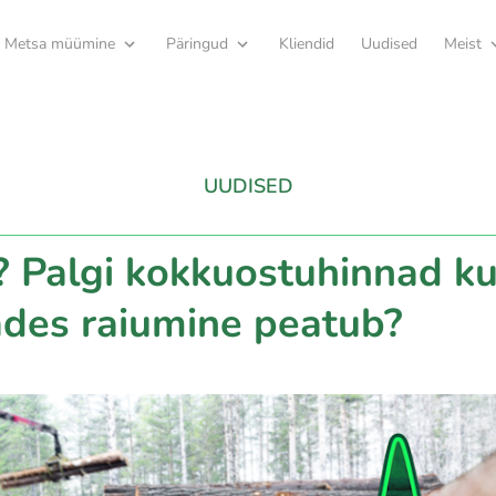
Metsa müümine
Päringud
Kliendid
Uudised
Meist
UUDISED
i? Palgi kokkuostuhinnad k
des raiumine peatub?