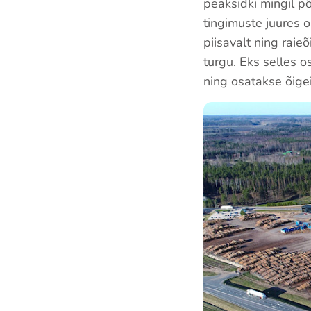
peaksidki mingil põ
tingimuste juures 
piisavalt ning rai
turgu. Eks selles 
ning osatakse õige