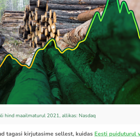
li hind maailmaturul 2021, allikas: Nasdaq
ud tagasi kirjutasime sellest, kuidas
Eesti puiduturul 