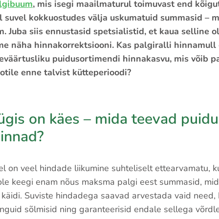
lgibuum
, mis isegi maailmaturul toimuvast end kõigut
sel suvel kokkuostudes välja uskumatuid summasid – m
 Juba siis ennustasid spetsialistid, et kaua selline o
me näha hinnakorrektsiooni. Kas palgiralli hinnamull
eväärtusliku puidusortimendi hinnakasvu, mis võib p
otile enne talvist kütteperioodi?
ügis on käes – mida teevad puidu
innad?
el on veel hindade liikumine suhteliselt ettearvamatu, k
ole keegi enam nõus maksma palgi eest summasid, mid
a käidi. Suviste hindadega saavad arvestada vaid need, 
guid sõlmisid ning garanteerisid endale sellega võrdle