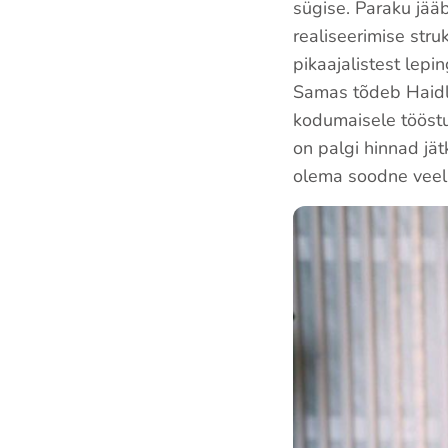
sügise. Paraku jää
realiseerimise str
pikaajalistest lepi
Samas tõdeb Haidla
kodumaisele tööstu
on palgi hinnad jä
olema soodne veel t