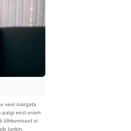
ole veel märgata
ta palgi eest enam
li lõhkemisest ei
gib Junkin.