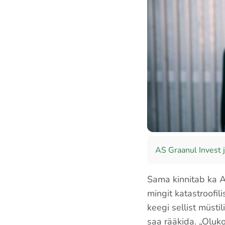
AS Graanul Invest j
Sama kinnitab ka A
mingit katastroofil
keegi sellist müstil
saa rääkida. „Olukor