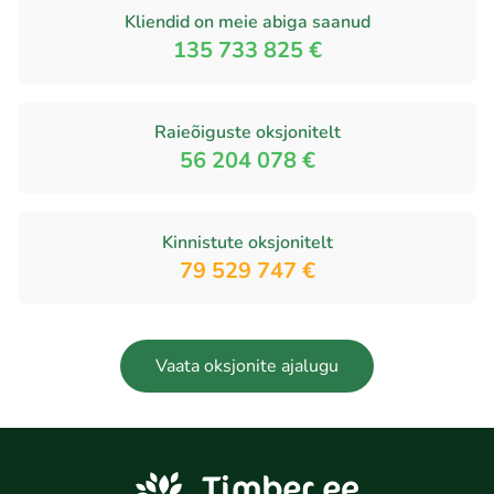
Kliendid on meie abiga saanud
135 733 825 €
Raieõiguste oksjonitelt
56 204 078 €
Kinnistute oksjonitelt
79 529 747 €
Vaata oksjonite ajalugu