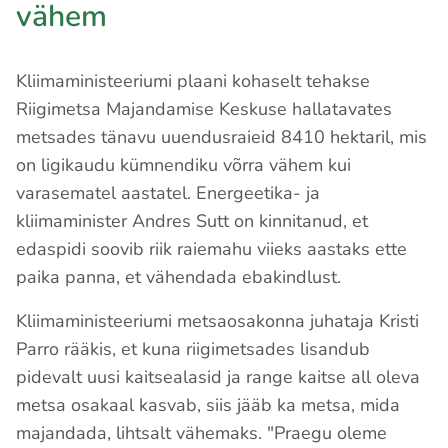
vähem
Kliimaministeeriumi plaani kohaselt tehakse
Riigimetsa Majandamise Keskuse hallatavates
metsades tänavu uuendusraieid 8410 hektaril, mis
on ligikaudu kümnendiku võrra vähem kui
varasematel aastatel. Energeetika- ja
kliimaminister Andres Sutt on kinnitanud, et
edaspidi soovib riik raiemahu viieks aastaks ette
paika panna, et vähendada ebakindlust.
Kliimaministeeriumi metsaosakonna juhataja Kristi
Parro rääkis, et kuna riigimetsades lisandub
pidevalt uusi kaitsealasid ja range kaitse all oleva
metsa osakaal kasvab, siis jääb ka metsa, mida
majandada, lihtsalt vähemaks. "Praegu oleme