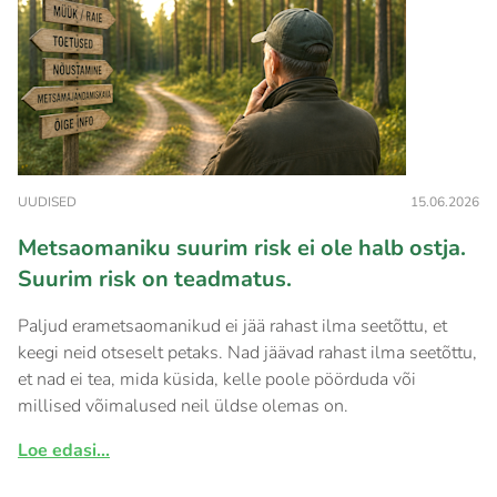
UUDISED
15.06.2026
Metsaomaniku suurim risk ei ole halb ostja.
Suurim risk on teadmatus.
Paljud erametsaomanikud ei jää rahast ilma seetõttu, et
keegi neid otseselt petaks. Nad jäävad rahast ilma seetõttu,
et nad ei tea, mida küsida, kelle poole pöörduda või
millised võimalused neil üldse olemas on.
Loe edasi...