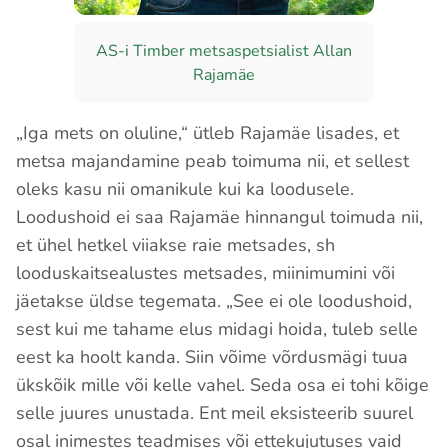
AS-i Timber metsaspetsialist Allan
Rajamäe
„Iga mets on oluline,“ ütleb Rajamäe lisades, et
metsa majandamine peab toimuma nii, et sellest
oleks kasu nii omanikule kui ka loodusele.
Loodushoid ei saa Rajamäe hinnangul toimuda nii,
et ühel hetkel viiakse raie metsades, sh
looduskaitsealustes metsades, miinimumini või
jäetakse üldse tegemata. „See ei ole loodushoid,
sest kui me tahame elus midagi hoida, tuleb selle
eest ka hoolt kanda. Siin võime võrdusmägi tuua
ükskõik mille või kelle vahel. Seda osa ei tohi kõige
selle juures unustada. Ent meil eksisteerib suurel
osal inimestes teadmises või ettekujutuses vaid