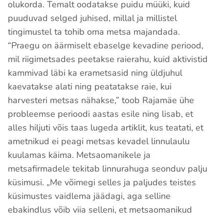
olukorda. Temalt oodatakse puidu müüki, kuid
puuduvad selged juhised, millal ja millistel
tingimustel ta tohib oma metsa majandada.
“Praegu on äärmiselt ebaselge kevadine periood,
mil riigimetsades peetakse raierahu, kuid aktivistid
kammivad läbi ka erametsasid ning üldjuhul
kaevatakse alati ning peatatakse raie, kui
harvesteri metsas nähakse,” toob Rajamäe ühe
probleemse perioodi aastas esile ning lisab, et
alles hiljuti võis taas lugeda artiklit, kus teatati, et
ametnikud ei peagi metsas kevadel linnulaulu
kuulamas käima. Metsaomanikele ja
metsafirmadele tekitab linnurahuga seonduv palju
küsimusi. „Me võimegi selles ja paljudes teistes
küsimustes vaidlema jäädagi, aga selline
ebakindlus võib viia selleni, et metsaomanikud