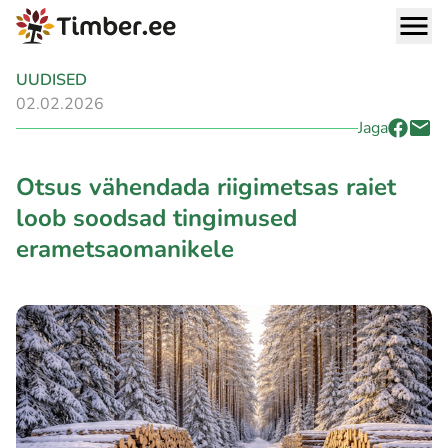
UUDISED
02.02.2026
Jaga
Otsus vähendada riigimetsas raiet
loob soodsad tingimused
erametsaomanikele