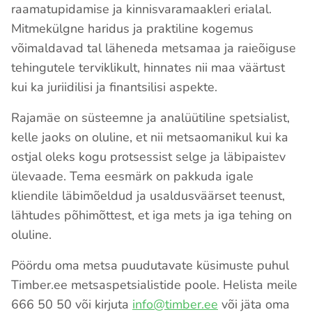
raamatupidamise ja kinnisvaramaakleri erialal.
Mitmekülgne haridus ja praktiline kogemus
võimaldavad tal läheneda metsamaa ja raieõiguse
tehingutele terviklikult, hinnates nii maa väärtust
kui ka juriidilisi ja finantsilisi aspekte.
Rajamäe on süsteemne ja analüütiline spetsialist,
kelle jaoks on oluline, et nii metsaomanikul kui ka
ostjal oleks kogu protsessist selge ja läbipaistev
ülevaade. Tema eesmärk on pakkuda igale
kliendile läbimõeldud ja usaldusväärset teenust,
lähtudes põhimõttest, et iga mets ja iga tehing on
oluline.
Pöördu oma metsa puudutavate küsimuste puhul
Timber.ee metsaspetsialistide poole. Helista meile
666 50 50 või kirjuta
info@timber.ee
või jäta oma