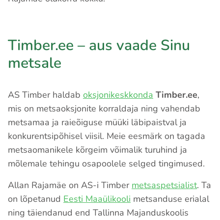
Timber.ee – aus vaade Sinu
metsale
AS Timber haldab
oksjonikeskkonda
Timber.ee
,
mis on metsaoksjonite korraldaja ning vahendab
metsamaa ja raieõiguse müüki läbipaistval ja
konkurentsipõhisel viisil. Meie eesmärk on tagada
metsaomanikele kõrgeim võimalik turuhind ja
mõlemale tehingu osapoolele selged tingimused.
Allan Rajamäe on AS-i Timber
metsaspetsialist
. Ta
on lõpetanud
Eesti Maaülikooli
metsanduse erialal
ning täiendanud end Tallinna Majanduskoolis