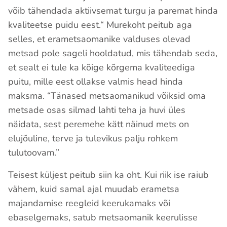
võib tähendada aktiivsemat turgu ja paremat hinda
kvaliteetse puidu eest.“ Murekoht peitub aga
selles, et erametsaomanike valduses olevad
metsad pole sageli hooldatud, mis tähendab seda,
et sealt ei tule ka kõige kõrgema kvaliteediga
puitu, mille eest ollakse valmis head hinda
maksma. “Tänased metsaomanikud võiksid oma
metsade osas silmad lahti teha ja huvi üles
näidata, sest peremehe kätt näinud mets on
elujõuline, terve ja tulevikus palju rohkem
tulutoovam.”
Teisest küljest peitub siin ka oht. Kui riik ise raiub
vähem, kuid samal ajal muudab erametsa
majandamise reegleid keerukamaks või
ebaselgemaks, satub metsaomanik keerulisse