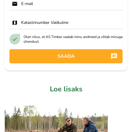
E-mail
Katastrinumber
Valikuline
Olen nõus, et AS Timber vaatab minu andmeid ja võtab minuga
ühendust.
SAADA
Loe lisaks