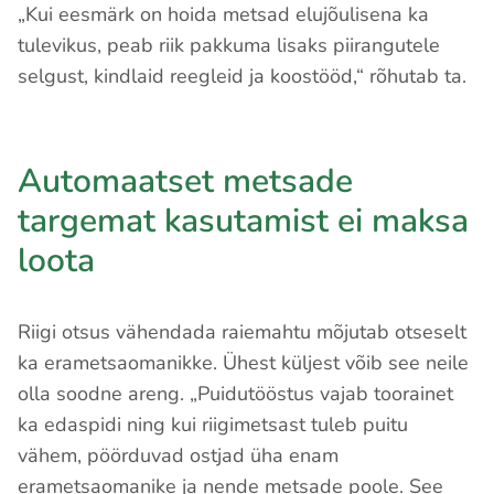
„Kui eesmärk on hoida metsad elujõulisena ka
tulevikus, peab riik pakkuma lisaks piirangutele
selgust, kindlaid reegleid ja koostööd,“ rõhutab ta.
Automaatset metsade
targemat kasutamist ei maksa
loota
Riigi otsus vähendada raiemahtu mõjutab otseselt
ka erametsaomanikke. Ühest küljest võib see neile
olla soodne areng. „Puidutööstus vajab toorainet
ka edaspidi ning kui riigimetsast tuleb puitu
vähem, pöörduvad ostjad üha enam
erametsaomanike ja nende metsade poole. See