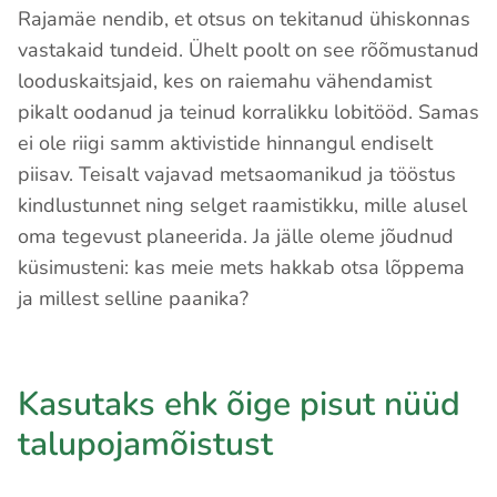
Rajamäe nendib, et otsus on tekitanud ühiskonnas
vastakaid tundeid. Ühelt poolt on see rõõmustanud
looduskaitsjaid, kes on raiemahu vähendamist
pikalt oodanud ja teinud korralikku lobitööd. Samas
ei ole riigi samm aktivistide hinnangul endiselt
piisav. Teisalt vajavad metsaomanikud ja tööstus
kindlustunnet ning selget raamistikku, mille alusel
oma tegevust planeerida. Ja jälle oleme jõudnud
küsimusteni: kas meie mets hakkab otsa lõppema
ja millest selline paanika?
Kasutaks ehk õige pisut nüüd
talupojamõistust