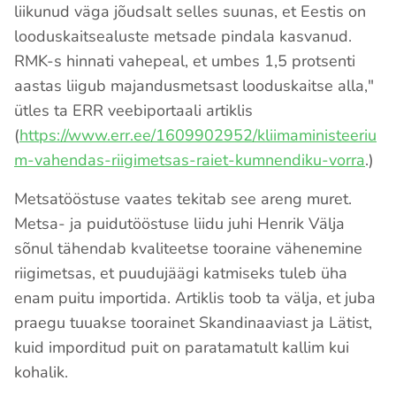
liikunud väga jõudsalt selles suunas, et Eestis on
looduskaitsealuste metsade pindala kasvanud.
RMK-s hinnati vahepeal, et umbes 1,5 protsenti
aastas liigub majandusmetsast looduskaitse alla,"
ütles ta ERR veebiportaali artiklis
(
https://www.err.ee/1609902952/kliimaministeeriu
m-vahendas-riigimetsas-raiet-kumnendiku-vorra
.)
Metsatööstuse vaates tekitab see areng muret.
Metsa- ja puidutööstuse liidu juhi Henrik Välja
sõnul tähendab kvaliteetse tooraine vähenemine
riigimetsas, et puudujäägi katmiseks tuleb üha
enam puitu importida. Artiklis toob ta välja, et juba
praegu tuuakse toorainet Skandinaaviast ja Lätist,
kuid imporditud puit on paratamatult kallim kui
kohalik.