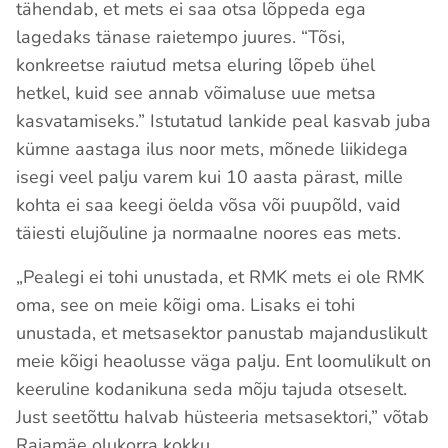
tähendab, et mets ei saa otsa lõppeda ega
lagedaks tänase raietempo juures. “Tõsi,
konkreetse raiutud metsa eluring lõpeb ühel
hetkel, kuid see annab võimaluse uue metsa
kasvatamiseks.” Istutatud lankide peal kasvab juba
kümne aastaga ilus noor mets, mõnede liikidega
isegi veel palju varem kui 10 aasta pärast, mille
kohta ei saa keegi öelda võsa või puupõld, vaid
täiesti elujõuline ja normaalne noores eas mets.
„Pealegi ei tohi unustada, et RMK mets ei ole RMK
oma, see on meie kõigi oma. Lisaks ei tohi
unustada, et metsasektor panustab majanduslikult
meie kõigi heaolusse väga palju. Ent loomulikult on
keeruline kodanikuna seda mõju tajuda otseselt.
Just seetõttu halvab hüsteeria metsasektori,” võtab
Rajamäe olukorra kokku.