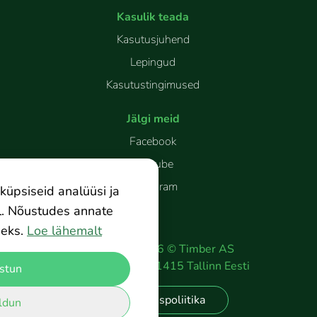
Kasulik teada
Kasutusjuhend
Lepingud
Kasutustingimused
Jälgi meid
Facebook
Youtube
Instagram
küpsiseid analüüsi ja
l. Nõustudes annate
eks.
Loe lähemalt
Copyright
2026
©
Timber AS
Peterburi tee 2
11415
Tallinn
Eesti
stun
Privaatsuspoliitika
ldun