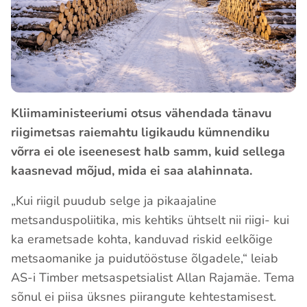
Kliimaministeeriumi otsus vähendada tänavu
riigimetsas raiemahtu ligikaudu kümnendiku
võrra ei ole iseenesest halb samm, kuid sellega
kaasnevad mõjud, mida ei saa alahinnata.
„Kui riigil puudub selge ja pikaajaline
metsanduspoliitika, mis kehtiks ühtselt nii riigi- kui
ka erametsade kohta, kanduvad riskid eelkõige
metsaomanike ja puidutööstuse õlgadele,“ leiab
AS-i Timber metsaspetsialist Allan Rajamäe. Tema
sõnul ei piisa üksnes piirangute kehtestamisest.