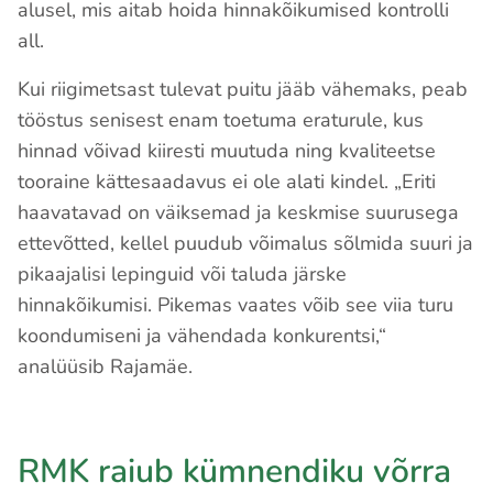
alusel, mis aitab hoida hinnakõikumised kontrolli
all.
Kui riigimetsast tulevat puitu jääb vähemaks, peab
tööstus senisest enam toetuma eraturule, kus
hinnad võivad kiiresti muutuda ning kvaliteetse
tooraine kättesaadavus ei ole alati kindel. „Eriti
haavatavad on väiksemad ja keskmise suurusega
ettevõtted, kellel puudub võimalus sõlmida suuri ja
pikaajalisi lepinguid või taluda järske
hinnakõikumisi. Pikemas vaates võib see viia turu
koondumiseni ja vähendada konkurentsi,“
analüüsib Rajamäe.
RMK raiub kümnendiku võrra