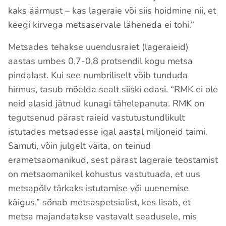
kaks äärmust – kas lageraie või siis hoidmine nii, et
keegi kirvega metsaservale läheneda ei tohi.“
Metsades tehakse uuendusraiet (lageraieid)
aastas umbes 0,7-0,8 protsendil kogu metsa
pindalast. Kui see numbriliselt võib tunduda
hirmus, tasub mõelda sealt siiski edasi. “RMK ei ole
neid alasid jätnud kunagi tähelepanuta. RMK on
tegutsenud pärast raieid vastutustundlikult
istutades metsadesse igal aastal miljoneid taimi.
Samuti, võin julgelt väita, on teinud
erametsaomanikud, sest pärast lageraie teostamist
on metsaomanikel kohustus vastutuada, et uus
metsapõlv tärkaks istutamise või uuenemise
käigus,” sõnab metsaspetsialist, kes lisab, et
metsa majandatakse vastavalt seadusele, mis