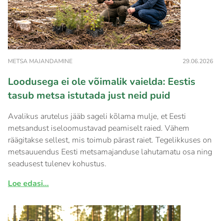
METSA MAJANDAMINE
29.06.2026
Loodusega ei ole võimalik vaielda: Eestis
tasub metsa istutada just neid puid
Avalikus arutelus jääb sageli kõlama mulje, et Eesti
metsandust iseloomustavad peamiselt raied. Vähem
räägitakse sellest, mis toimub pärast raiet. Tegelikkuses on
metsauuendus Eesti metsamajanduse lahutamatu osa ning
seadusest tulenev kohustus.
Loe edasi...