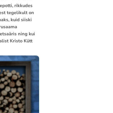
potti, rikkudes
st tegelikult on
ks, kuid siiski
arusaama
tsaäris ning kui
ist Kristo Kütt