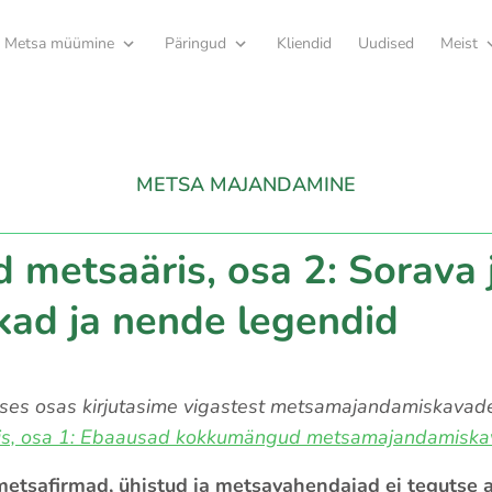
Metsa müümine
Päringud
Kliendid
Uudised
Meist
METSA MAJANDAMINE
 metsaäris, osa 2: Sorava 
kad ja nende legendid
es osas kirjutasime vigastest metsamajandamiskavadest
is, osa 1: Ebaausad kokkumängud metsamajandamisk
metsafirmad, ühistud ja metsavahendajad ei tegutse a