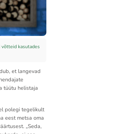
 võtteid kasutades
ndub, et langevad
ahendajate
 tüütu helistaja
l polegi tegelikult
aha eest metsa oma
väärtusest. „Seda,