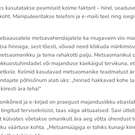
s kasutatakse peamiselt kolme faktorit – hind, seadus
oht. Manipuleeritakse telefoni ja e-maili teel ning iseg
i ebaausatele metsavahendajatele ka mugavaim viis ma
sa hinnaga, sest tõesti, võivad need kõikuda märkimis
metsaomanikku ja tema rahakotti palju. Metsaomanikul 
okkuostuhindadel või majanduse käekäigul tervikuna, e
hetkele. Kelmid kasutavad metsaomanike teadmatust är
ndajate põhisõnum alati üks: „hinnad hakkavad kohe l
kiiresti ära teha!“
fonikõned ja e-kirjad on praegust majanduslikku ebastab
ingitud tervisekriisist, taas väga aktuaalsed. Savi ütleb,
t külvates võetakse omanikult ära aeg võtta ühendust t
ku väärtuse kohta. „Metsamüügiga ei tohiks kunagi kiire 