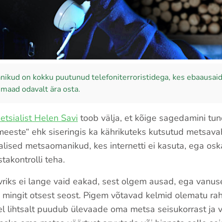
ikud on kokku puutunud telefoniterroristidega, kes ebaausaid
 maad odavalt ära osta.
tsialist Helen Savi
toob välja, et kõige sagedamini tu
eeste“ ehk siseringis ka kährikuteks kutsutud metsav
lised metsaomanikud, kes internetti ei kasuta, ega oska
takontrolli teha.
vriks ei lange vaid eakad, sest olgem ausad, ega vanuse
 mingit otsest seost. Pigem võtavad kelmid olematu r
el lihtsalt puudub ülevaade oma metsa seisukorrast ja 