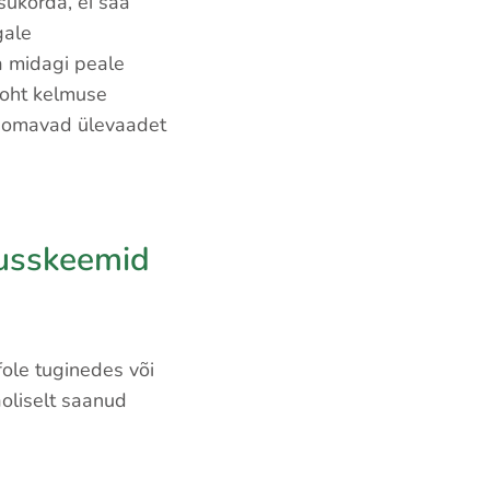
sukorda, ei saa
gale
a midagi peale
t oht kelmuse
s omavad ülevaadet
dusskeemid
ole tuginedes või
oliselt saanud