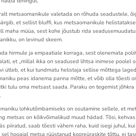
i halba tehingut.“
ralt metsaomanikule valetada on rõhuda seadustele, õ
rgib, et sellist bluffi, kus metsaomanikule helistatakse
ll maha müüa, sest kohe jõustub rida seadusemuudatusi
anikku, on levinud skeem.
da hirmule ja empaatiale korraga, sest olenemata poliiti
 alati, et „millal ikka on seadused lihtsa inimese poolel 
Savi ütleb, et kui tundmatu helistaja sellise mõttega lage
aniku peas idanema panna mõtte, et võib olla tõesti on 
itki tulu oma metsast saada. Paraku on tegemist jõhkra
.
maniku lohkutõmbamiseks on osutamine sellele, et met
ng metsas on kõikvõimalikud muud hädad. Tõsi, kehvas
ääs piiratud, saab tõesti vähem raha, kuid isegi juhul, k
 sel hooajal metsa rüüstanud kooreüraskite tõttu, ei ta