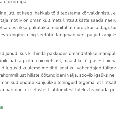
ta olukorraga.
line jutt, et keegi hakkab töid teostama kõrvalkinnistul e
staja motiiv on omanikult mets lihtsalt kätte saada nae
tsa eest ikka pakutakse mõnituhat eurot, kui sedagi, tu
aeva kingitus ning seetõttu langevad veel paljud kahjuk
ed juhud, kus kiirhinda pakkudes omandatakse manipul
ik jääb aga ilma nii metsast, maast kui õiglasest hinna
seid lugusid kuuleme me tihti, sest kui vahendajad tüli
ommikust hiliste öötundideni välja, soovib igaüks neis
manikud endale kahjulikke tehinguid tegema, et lihtsa
 annab nõu, et sellistest juhtumitest tuleks teavitada pol
ne