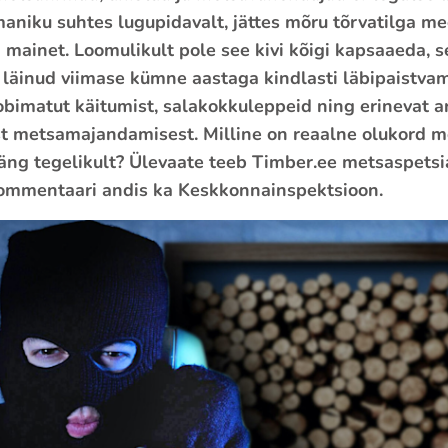
aniku suhtes lugupidavalt, jättes mõru tõrvatilga mee
mainet. Loomulikult pole see kivi kõigi kapsaaeda, se
 läinud viimase kümne aastaga kindlasti läbipaistvama
sobimatut käitumist, salakokkuleppeid ning erinevat 
 metsamajandamisest. Milline on reaalne olukord me
ng tegelikult? Ülevaate teeb Timber.ee metsaspetsial
ommentaari andis ka Keskkonnainspektsioon.