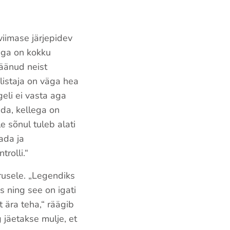
iimase järjepidev
ega on kokku
äänud neist
listaja on väga hea
geli ei vasta aga
ada, kellega on
le sõnul tuleb alati
tada ja
trolli.“
rusele. „Legendiks
s ning see on igati
ära teha,“ räägib
g jäetakse mulje, et