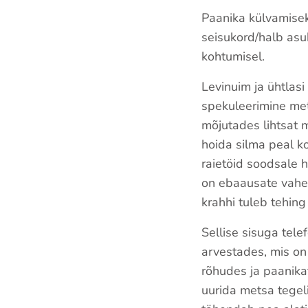
Paanika külvamisek
seisukord/halb asuk
kohtumisel.
Levinuim ja ühtlas
spekuleerimine met
mõjutades lihtsat 
hoida silma peal k
raietöid soodsale 
on ebaausate vahe
krahhi tuleb tehing 
Sellise sisuga tele
arvestades, mis on t
rõhudes ja paanika
uurida metsa tegeli