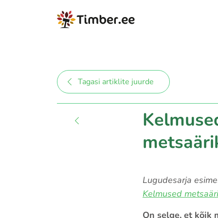
Tagasi artiklite juurde
Kelmused
metsaäri
Lugudesarja esimes
Kelmused metsaär
On selge, et kõik 