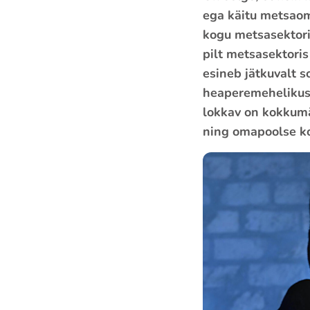
ega käitu metsaom
kogu metsasektori 
pilt metsasektoris
esineb jätkuvalt 
heaperemehelikust
lokkav on kokkumä
ning omapoolse k