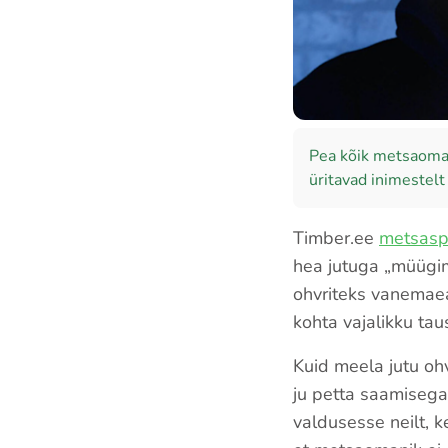
Pea kõik metsaoman
üritavad inimestelt
Timber.ee
metsaspe
hea jutuga „müügim
ohvriteks vanemaea
kohta vajalikku taus
Kuid meela jutu oh
ju petta saamisega
valdusesse neilt, k