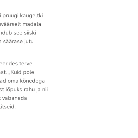
i pruugi kaugeltki
ruväärselt madala
ndub see siiski
s säärase jutu
eerides terve
st. „Kuid pole
tavad oma kõnedega
t lõpuks rahu ja nii
lt vabaneda
itseid.