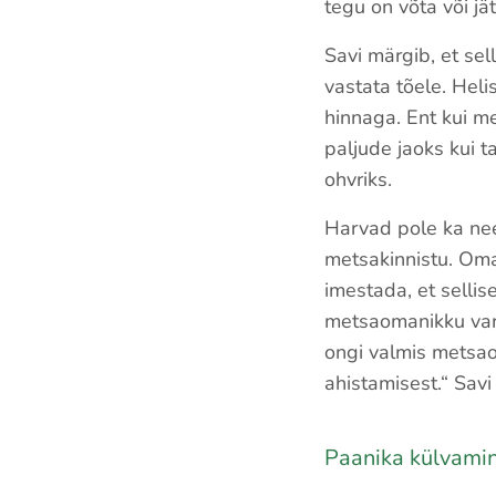
tegu on võta või jä
Savi märgib, et sel
vastata tõele. Heli
hinnaga. Ent kui me
paljude jaoks kui t
ohvriks.
Harvad pole ka ne
metsakinnistu. Oman
imestada, et selli
metsaomanikku varah
ongi valmis metsao
ahistamisest.“ Savi
Paanika külvami