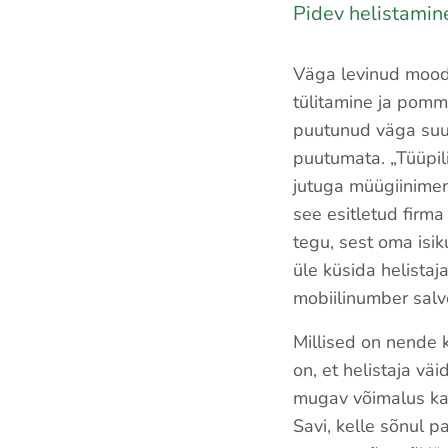
Pidev helistamin
Väga levinud moodu
tülitamine ja pomm
puutunud väga suu
puutumata. „Tüüpil
jutuga müügiinimene
see esitletud firma
tegu, sest oma isiku
üle küsida helistaja
mobiilinumber salve
Millised on nende 
on, et helistaja vä
mugav võimalus ka 
Savi, kelle sõnul p