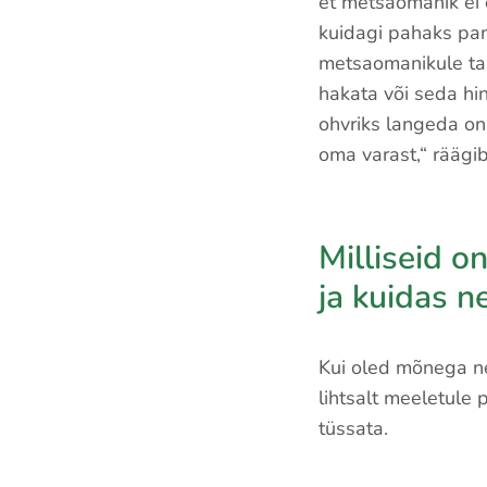
et metsaomanik ei 
kuidagi pahaks pa
metsaomanikule ta
hakata või seda hin
ohvriks langeda on
oma varast,“ räägi
Milliseid 
ja kuidas ne
Kui oled mõnega ne
lihtsalt meeletule
tüssata.