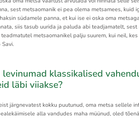
oska oma metsa väärtust arvutada või hinnata selle sei
nna, sest metsaomanik ei pea olema metsamees, kuid i
haksin südamele panna, et kui ise ei oska oma metsag
nata, siis tasub uurida ja paluda abi teadjamatelt, ses
 teadmatutel metsaomanikel palju suurem, kui neil, ke
b Savi.
on levinumad klassikalised vahen
id läbi viiakse?
ist järgnevatest kokku puutunud, oma metsa sellele inf
 pealekäimisele alla vandudes maha müünud, oled tõenä