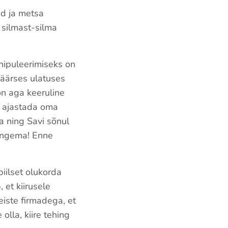
ed ja metsa
i silmast-silma
nipuleerimiseks on
väärses ulatuses
on aga keeruline
t ajastada oma
a ning Savi sõnul
angema! Enne
iilset olukorda
 et kiirusele
eiste firmadega, et
olla, kiire tehing