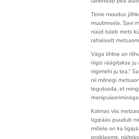
tähendab pea alat
Teine moodus jõhk
muutmisele. Savi mä
nüüd tuleb mets kü
rahaliselt metsaom
Väga lihtne on rõhu
riigis räägitakse ju
riigimehi ju tea.“ 
nii mõnegi metsaom
tegutseda, et ming
manipuleerimisega
Kolmas viis metsao
ligipääs puudub ni
millele on ka ligip
probleeme, näiteks