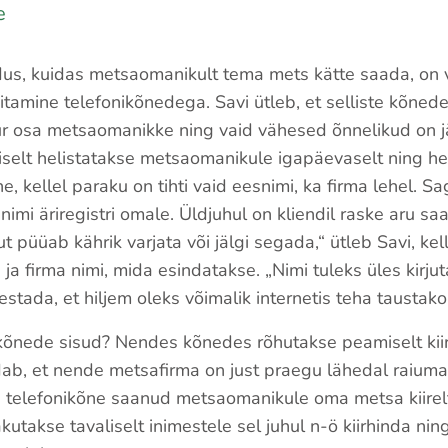
e
s, kuidas metsaomanikult tema mets kätte saada, on v
itamine telefonikõnedega. Savi ütleb, et selliste kõned
r osa metsaomanikke ning vaid vähesed õnnelikud on j
iselt helistatakse metsaomanikule igapäevaselt ning he
, kellel paraku on tihti vaid eesnimi, ka firma lehel. Sa
 nimi äriregistri omale. Üldjuhul on kliendil raske aru sa
t püüab kährik varjata või jälgi segada,“ ütleb Savi, kel
 ja firma nimi, mida esindatakse. „Nimi tuleks üles kirju
stada, et hiljem oleks võimalik internetis teha taustakon
kõnede sisud? Nendes kõnedes rõhutakse peamiselt kii
idab, et nende metsafirma on just praegu lähedal raiuma
telefonikõne saanud metsaomanikule oma metsa kiirelt 
akutakse tavaliselt inimestele sel juhul n-ö kiirhinda nin