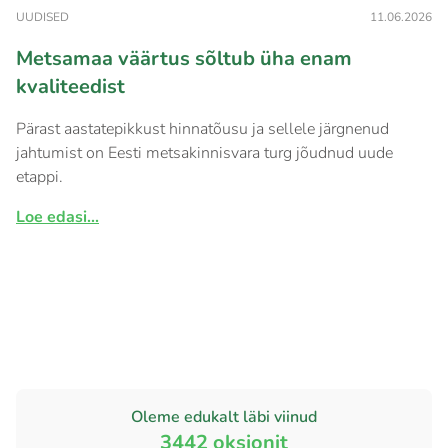
UUDISED
11.06.2026
Metsamaa väärtus sõltub üha enam
kvaliteedist
Pärast aastatepikkust hinnatõusu ja sellele järgnenud
jahtumist on Eesti metsakinnisvara turg jõudnud uude
etappi.
Loe edasi...
Oleme edukalt läbi viinud
3442
oksjonit