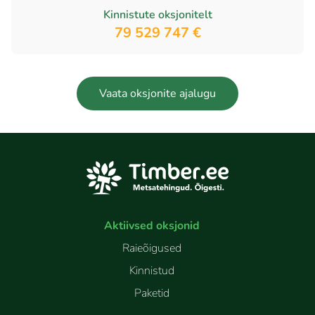
Kinnistute oksjonitelt
79 529 747 €
Vaata oksjonite ajalugu
Aktiivsed oksjonid
Raieõigused
Kinnistud
Paketid