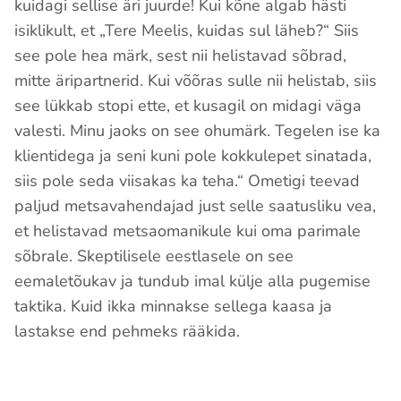
kuidagi sellise äri juurde! Kui kõne algab hästi
isiklikult, et „Tere Meelis, kuidas sul läheb?“ Siis
see pole hea märk, sest nii helistavad sõbrad,
mitte äripartnerid. Kui võõras sulle nii helistab, siis
see lükkab stopi ette, et kusagil on midagi väga
valesti. Minu jaoks on see ohumärk. Tegelen ise ka
klientidega ja seni kuni pole kokkulepet sinatada,
siis pole seda viisakas ka teha.“ Ometigi teevad
paljud metsavahendajad just selle saatusliku vea,
et helistavad metsaomanikule kui oma parimale
sõbrale. Skeptilisele eestlasele on see
eemaletõukav ja tundub imal külje alla pugemise
taktika. Kuid ikka minnakse sellega kaasa ja
lastakse end pehmeks rääkida.