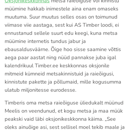
Oksjonikeskkonnas
metsa raieõiguse või kinnistu
müümine hakkab inimestele aina enam omaseks
muutuma. Suur muutus selles osas on toimunud
viimase viie aastaga, sest kui AS Timber loodi, ei
ennustanud sellele suurt edu keegi, kuna metsa
müümine internetis tundus jabur ja
ebausaldusväärne. Õige hoo sisse saamine võttis
aega paar aastat ning nüüd pannakse juba igal
kalendrikuul Timber.ee keskkonnas oksjonile
mitmeid kümneid metsakinnistuid ja raieõigusi,
kinnistute pakette ja põllumaid, mille kogusumma
ulatub miljonitesse eurodesse.
Timberis oma metsa raieõiguse üliedukalt müünud
Meelis on veendunud, et kogu metsa ja maa müük
peakski vaid läbi oksjonikeskkonna käima. „See
oleks ainuõige asi, sest sellisel moel tekib maale ja