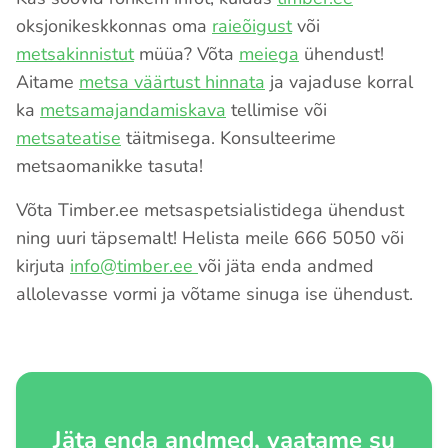
oksjonikeskkonnas oma
raieõigust
või
metsakinnistut
müüa? Võta
meiega
ühendust!
Aitame
metsa väärtust hinnata
ja vajaduse korral
ka
metsamajandamiskava
tellimise või
metsateatise
täitmisega. Konsulteerime
metsaomanikke tasuta!
Võta Timber.ee metsaspetsialistidega ühendust
ning uuri täpsemalt! Helista meile 666 5050 või
kirjuta
info@timber.ee
või jäta enda andmed
allolevasse vormi ja võtame sinuga ise ühendust.
Jäta enda andmed, vaatame su