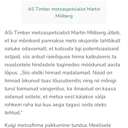
AS Timber metsaspetsialist Martin
Miilberg
ASi Timber metsaspetsialist Martin Miilberg ütleb,
et kui mõnikord pannakse mets oksjonile tahtlikult
natuke odavamalt, et kutsuda ligi potentsiaalseid
ostjaid, siis antud raieõiguse hinna kalkuleeris ta
reaalsetele hindadele tuginedes möödunud aasta
lõpus. „Siis olidki hinnad madalamad. Nüüd on
hinnad liikunud taas tõusutrendis ning nii mõnigi
turul toimunud vangerdus, ka ilmaolud on kaasa
aidanud sellele, et metsa eest käiakse välja
rohkem raha kui kuu aega tagasi seda oleks
tehtud.“
Kuigi metsafirma pakkumine tundus Meelisele