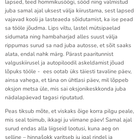
lapsed, teed hommikusöögi, sööd ning valmistud
juba samal ajal uksest välja kiirustama, sest lapsed
vajavad kooli ja lasteaeda sõidutamist, ka ise pead
sa tööle jõudma. Lips viltu, lastel mütsipaelad
sidumata ning hambaharjad alles suust välja
rippumas surud sa nad juba autosse, et sõit saaks
alata, endal nahk märg. Pärast paaritunnist
valguskiirusel ja autopiloodil askeldamist jõuad
lõpuks tööle - ees ootab üks täiesti tavaline päev,
ainsa vahega, et täna on ühtlasi päev, mil lõppeb
oksjon metsa üle, mis sai oksjonikeskkonda juba
nädalapäevad tagasi riputatud.
Peas tiksub mõte, et viskaks õige korra pilgu peale,
mis seal toimub, ikkagi ju viimane päev! Samal ajal
surud endas alla liigseid lootusi, kuna aeg on
selline – hinnašokk varitseb ju igal rindel ja