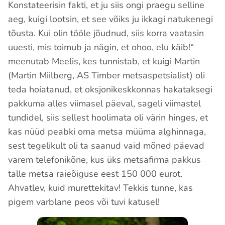
Konstateerisin fakti, et ju siis ongi praegu selline
aeg, kuigi lootsin, et see võiks ju ikkagi natukenegi
tõusta. Kui olin tööle jõudnud, siis korra vaatasin
uuesti, mis toimub ja nägin, et ohoo, elu käib!“
meenutab Meelis, kes tunnistab, et kuigi Martin
(Martin Miilberg, AS Timber metsaspetsialist) oli
teda hoiatanud, et oksjonikeskkonnas hakataksegi
pakkuma alles viimasel päeval, sageli viimastel
tundidel, siis sellest hoolimata oli värin hinges, et
kas nüüd peabki oma metsa müüma alghinnaga,
sest tegelikult oli ta saanud vaid mõned päevad
varem telefonikõne, kus üks metsafirma pakkus
talle metsa raieõiguse eest 150 000 eurot.
Ahvatlev, kuid murettekitav! Tekkis tunne, kas
pigem varblane peos või tuvi katusel!