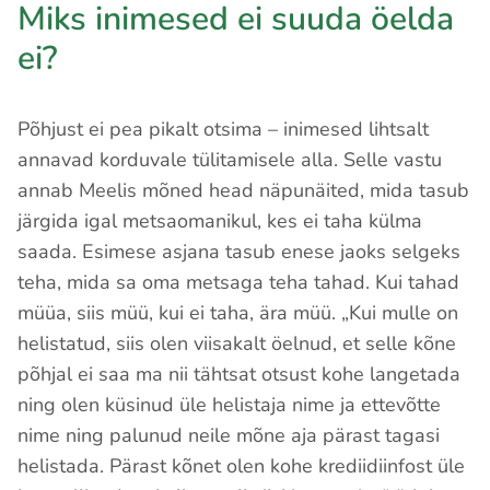
Miks inimesed ei suuda öelda
ei?
Põhjust ei pea pikalt otsima – inimesed lihtsalt
annavad korduvale tülitamisele alla. Selle vastu
annab Meelis mõned head näpunäited, mida tasub
järgida igal metsaomanikul, kes ei taha külma
saada. Esimese asjana tasub enese jaoks selgeks
teha, mida sa oma metsaga teha tahad. Kui tahad
müüa, siis müü, kui ei taha, ära müü. „Kui mulle on
helistatud, siis olen viisakalt öelnud, et selle kõne
põhjal ei saa ma nii tähtsat otsust kohe langetada
ning olen küsinud üle helistaja nime ja ettevõtte
nime ning palunud neile mõne aja pärast tagasi
helistada. Pärast kõnet olen kohe krediidiinfost üle