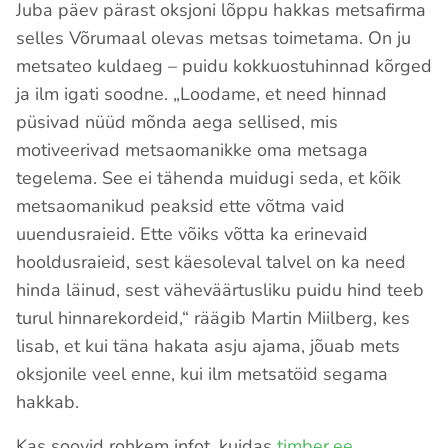
Juba päev pärast oksjoni lõppu hakkas metsafirma
selles Võrumaal olevas metsas toimetama. On ju
metsateo kuldaeg – puidu kokkuostuhinnad kõrged
ja ilm igati soodne. „Loodame, et need hinnad
püsivad nüüd mõnda aega sellised, mis
motiveerivad metsaomanikke oma metsaga
tegelema. See ei tähenda muidugi seda, et kõik
metsaomanikud peaksid ette võtma vaid
uuendusraieid. Ette võiks võtta ka erinevaid
hooldusraieid, sest käesoleval talvel on ka need
hinda läinud, sest väheväärtusliku puidu hind teeb
turul hinnarekordeid,“ räägib Martin Miilberg, kes
lisab, et kui täna hakata asju ajama, jõuab mets
oksjonile veel enne, kui ilm metsatöid segama
hakkab.
Kas soovid rohkem infot, kuidas
timber.ee