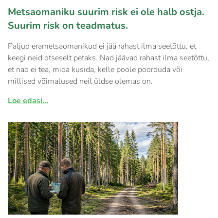
Metsaomaniku suurim risk ei ole halb ostja.
Suurim risk on teadmatus.
Paljud erametsaomanikud ei jää rahast ilma seetõttu, et
keegi neid otseselt petaks. Nad jäävad rahast ilma seetõttu,
et nad ei tea, mida küsida, kelle poole pöörduda või
millised võimalused neil üldse olemas on.
Loe edasi...