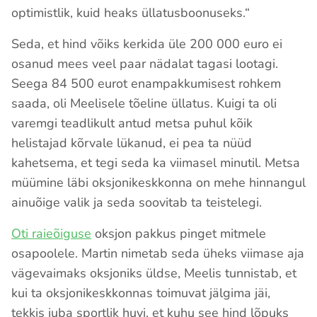
optimistlik, kuid heaks üllatusboonuseks.“
Seda, et hind võiks kerkida üle 200 000 euro ei
osanud mees veel paar nädalat tagasi lootagi.
Seega 84 500 eurot enampakkumisest rohkem
saada, oli Meelisele tõeline üllatus. Kuigi ta oli
varemgi teadlikult antud metsa puhul kõik
helistajad kõrvale lükanud, ei pea ta nüüd
kahetsema, et tegi seda ka viimasel minutil. Metsa
müümine läbi oksjonikeskkonna on mehe hinnangul
ainuõige valik ja seda soovitab ta teistelegi.
Oti raieõiguse
oksjon pakkus pinget mitmele
osapoolele. Martin nimetab seda üheks viimase aja
vägevaimaks oksjoniks üldse, Meelis tunnistab, et
kui ta oksjonikeskkonnas toimuvat jälgima jäi,
tekkis juba sportlik huvi, et kuhu see hind lõpuks