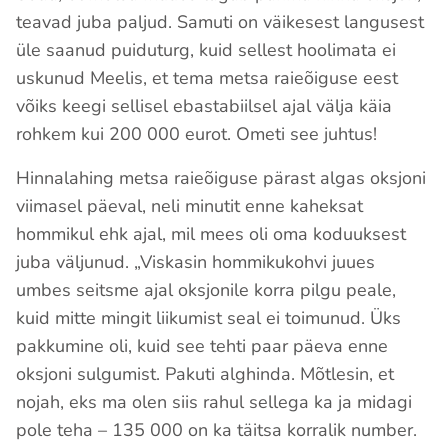
teavad juba paljud. Samuti on väikesest langusest
üle saanud puiduturg, kuid sellest hoolimata ei
uskunud Meelis, et tema metsa raieõiguse eest
võiks keegi sellisel ebastabiilsel ajal välja käia
rohkem kui 200 000 eurot. Ometi see juhtus!
Hinnalahing metsa raieõiguse pärast algas oksjoni
viimasel päeval, neli minutit enne kaheksat
hommikul ehk ajal, mil mees oli oma koduuksest
juba väljunud. „Viskasin hommikukohvi juues
umbes seitsme ajal oksjonile korra pilgu peale,
kuid mitte mingit liikumist seal ei toimunud. Üks
pakkumine oli, kuid see tehti paar päeva enne
oksjoni sulgumist. Pakuti alghinda. Mõtlesin, et
nojah, eks ma olen siis rahul sellega ka ja midagi
pole teha – 135 000 on ka täitsa korralik number.