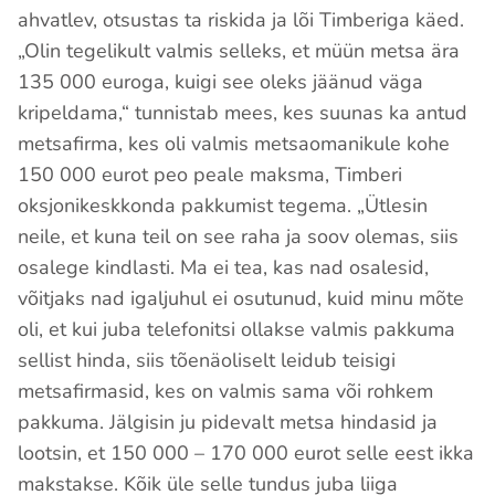
ahvatlev, otsustas ta riskida ja lõi Timberiga käed.
„Olin tegelikult valmis selleks, et müün metsa ära
135 000 euroga, kuigi see oleks jäänud väga
kripeldama,“ tunnistab mees, kes suunas ka antud
metsafirma, kes oli valmis metsaomanikule kohe
150 000 eurot peo peale maksma, Timberi
oksjonikeskkonda pakkumist tegema. „Ütlesin
neile, et kuna teil on see raha ja soov olemas, siis
osalege kindlasti. Ma ei tea, kas nad osalesid,
võitjaks nad igaljuhul ei osutunud, kuid minu mõte
oli, et kui juba telefonitsi ollakse valmis pakkuma
sellist hinda, siis tõenäoliselt leidub teisigi
metsafirmasid, kes on valmis sama või rohkem
pakkuma. Jälgisin ju pidevalt metsa hindasid ja
lootsin, et 150 000 – 170 000 eurot selle eest ikka
makstakse. Kõik üle selle tundus juba liiga