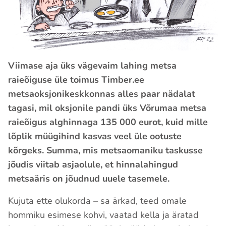
Viimase aja üks vägevaim lahing metsa
raieõiguse üle toimus Timber.ee
metsaoksjonikeskkonnas alles paar nädalat
tagasi, mil oksjonile pandi üks Võrumaa metsa
raieõigus alghinnaga 135 000 eurot, kuid mille
lõplik müügihind kasvas veel üle ootuste
kõrgeks. Summa, mis metsaomaniku taskusse
jõudis viitab asjaolule, et hinnalahingud
metsaäris on jõudnud uuele tasemele.
Kujuta ette olukorda – sa ärkad, teed omale
hommiku esimese kohvi, vaatad kella ja äratad