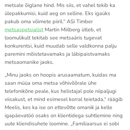
metsale õiglane hind. Mis siis, et vahel tekib ka
ülepakkumisi, kuid aeg on selline. Eks igaüks
pakub oma võimete piiril.“ ASi Timber
metsaspetsialist
Martin Miilberg ütleb, et
loomulikult tekitab see metsaäris tugevat
konkurentsi, kuid muudab selle valdkonna palju
paremini mõistetavamaks ja läbipaistvamaks
metsaomanike jaoks.
„Minu jaoks on hoopis arusaamatum, kuidas ma
saan müüa oma metsa võhivõõrale ühe
telefonikõne peale, kus helistajal pole niipaljugi
viisakust, et mind esimesel korral teietada,“ räägib
Meelis, kes ka ise on ettevõtte omanik ja kelle
igapäevatöö osaks on klientidega suhtlemine ning
uute kliendisuhete loomine. „Familiaarsus ei sobi