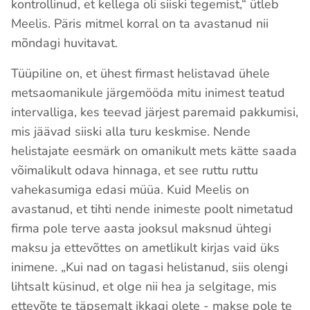
kontrollinud, et kellega oli siiski tegemist,“ ütleb
Meelis. Päris mitmel korral on ta avastanud nii
mõndagi huvitavat.
Tüüpiline on, et ühest firmast helistavad ühele
metsaomanikule järgemööda mitu inimest teatud
intervalliga, kes teevad järjest paremaid pakkumisi,
mis jäävad siiski alla turu keskmise. Nende
helistajate eesmärk on omanikult mets kätte saada
võimalikult odava hinnaga, et see ruttu ruttu
vahekasumiga edasi müüa. Kuid Meelis on
avastanud, et tihti nende inimeste poolt nimetatud
firma pole terve aasta jooksul maksnud ühtegi
maksu ja ettevõttes on ametlikult kirjas vaid üks
inimene. „Kui nad on tagasi helistanud, siis olengi
lihtsalt küsinud, et olge nii hea ja selgitage, mis
ettevõte te täpsemalt ikkagi olete - makse pole te