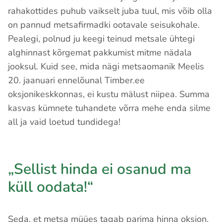
rahakottides puhub vaikselt juba tuul, mis võib olla
on pannud metsafirmadki ootavale seisukohale.
Pealegi, polnud ju keegi teinud metsale ühtegi
alghinnast kõrgemat pakkumist mitme nädala
jooksul. Kuid see, mida nägi metsaomanik Meelis
20. jaanuari ennelõunal Timber.ee
oksjonikeskkonnas, ei kustu mälust niipea. Summa
kasvas kümnete tuhandete võrra mehe enda silme
all ja vaid loetud tundidega!
„Sellist hinda ei osanud ma
küll oodata!“
Seda, et metsa müües tagab parima hinna oksjon,