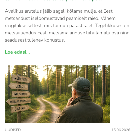
Avalikus arutelus jääb sageli kõlama mulje, et Eesti
metsandust iseloomustavad peamiselt raied. Vähem
räägitakse sellest, mis toimub pärast raiet. Tegelikkuses on
metsauuendus Eesti metsamajanduse lahutamatu osa ning
seadusest tulenev kohustus.
Loe edasi...
UUDISED
15.06.2026