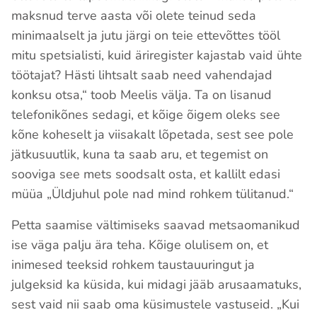
maksnud terve aasta või olete teinud seda
minimaalselt ja jutu järgi on teie ettevõttes tööl
mitu spetsialisti, kuid äriregister kajastab vaid ühte
töötajat? Hästi lihtsalt saab need vahendajad
konksu otsa,“ toob Meelis välja. Ta on lisanud
telefonikõnes sedagi, et kõige õigem oleks see
kõne koheselt ja viisakalt lõpetada, sest see pole
jätkusuutlik, kuna ta saab aru, et tegemist on
sooviga see mets soodsalt osta, et kallilt edasi
müüa „Üldjuhul pole nad mind rohkem tülitanud.“
Petta saamise vältimiseks saavad metsaomanikud
ise väga palju ära teha. Kõige olulisem on, et
inimesed teeksid rohkem taustauuringut ja
julgeksid ka küsida, kui midagi jääb arusaamatuks,
sest vaid nii saab oma küsimustele vastuseid. „Kui