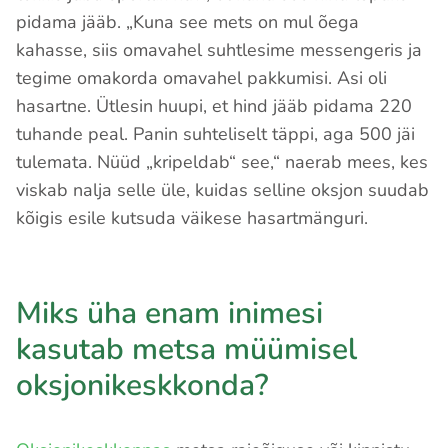
pidama jääb. „Kuna see mets on mul õega
kahasse, siis omavahel suhtlesime messengeris ja
tegime omakorda omavahel pakkumisi. Asi oli
hasartne. Ütlesin huupi, et hind jääb pidama 220
tuhande peal. Panin suhteliselt täppi, aga 500 jäi
tulemata. Nüüd „kripeldab“ see,“ naerab mees, kes
viskab nalja selle üle, kuidas selline oksjon suudab
kõigis esile kutsuda väikese hasartmänguri.
Miks üha enam inimesi
kasutab metsa müümisel
oksjonikeskkonda?