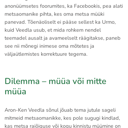
anonüümsetes foorumites, ka Facebookis, pea alati
metsaomanike pihta, kes oma metsa müüki
panevad. Tõenäoliselt ei pääse sellest ka Urmo,
kuid Veedla usub, et mida rohkem nendel
teemadel ausalt ja avameelselt räägitakse, paneb
see nii mõnegi inimese oma mõtetes ja
väljaütlemistes korrektuure tegema.
Dilemma – müüa või mitte
müüa
Aron-Ken Veedla sõnul jõuab tema jutule sageli
mitmeid metsaomanikke, kes pole sugugi kindlad,
kas metsa raiõiguse või kogu kinnistu müümine on