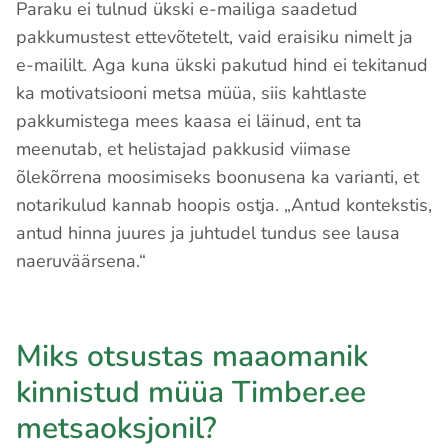
Paraku ei tulnud ükski e-mailiga saadetud
pakkumustest ettevõtetelt, vaid eraisiku nimelt ja
e-maililt. Aga kuna ükski pakutud hind ei tekitanud
ka motivatsiooni metsa müüa, siis kahtlaste
pakkumistega mees kaasa ei läinud, ent ta
meenutab, et helistajad pakkusid viimase
õlekõrrena moosimiseks boonusena ka varianti, et
notarikulud kannab hoopis ostja. „Antud kontekstis,
antud hinna juures ja juhtudel tundus see lausa
naeruväärsena.“
Miks otsustas maaomanik
kinnistud müüa Timber.ee
metsaoksjonil?