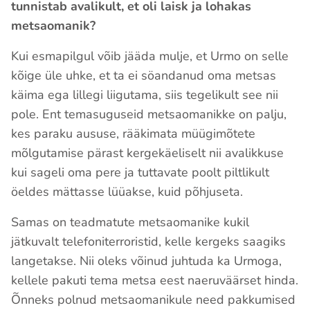
tunnistab avalikult, et oli laisk ja lohakas
metsaomanik?
Kui esmapilgul võib jääda mulje, et Urmo on selle
kõige üle uhke, et ta ei söandanud oma metsas
käima ega lillegi liigutama, siis tegelikult see nii
pole. Ent temasuguseid metsaomanikke on palju,
kes paraku aususe, rääkimata müügimõtete
mõlgutamise pärast kergekäeliselt nii avalikkuse
kui sageli oma pere ja tuttavate poolt piltlikult
öeldes mättasse lüüakse, kuid põhjuseta.
Samas on teadmatute metsaomanike kukil
jätkuvalt telefoniterroristid, kelle kergeks saagiks
langetakse. Nii oleks võinud juhtuda ka Urmoga,
kellele pakuti tema metsa eest naeruväärset hinda.
Õnneks polnud metsaomanikule need pakkumised