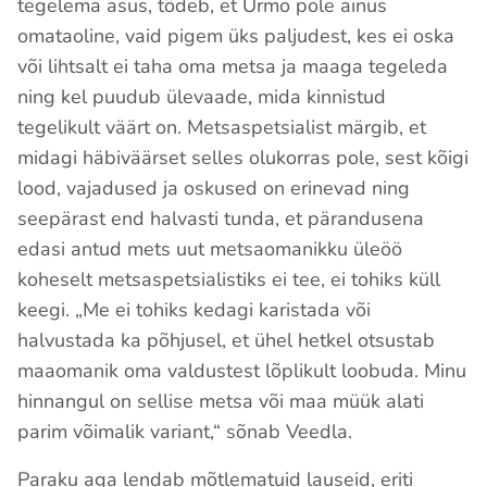
tegelema asus, tõdeb, et Urmo pole ainus
omataoline, vaid pigem üks paljudest, kes ei oska
või lihtsalt ei taha oma metsa ja maaga tegeleda
ning kel puudub ülevaade, mida kinnistud
tegelikult väärt on. Metsaspetsialist märgib, et
midagi häbiväärset selles olukorras pole, sest kõigi
lood, vajadused ja oskused on erinevad ning
seepärast end halvasti tunda, et pärandusena
edasi antud mets uut metsaomanikku üleöö
koheselt metsaspetsialistiks ei tee, ei tohiks küll
keegi. „Me ei tohiks kedagi karistada või
halvustada ka põhjusel, et ühel hetkel otsustab
maaomanik oma valdustest lõplikult loobuda. Minu
hinnangul on sellise metsa või maa müük alati
parim võimalik variant,“ sõnab Veedla.
Paraku aga lendab mõtlematuid lauseid, eriti