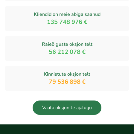
Kliendid on meie abiga saanud
135 748 976 €
Raieõiguste oksjonitelt
56 212 078 €
Kinnistute oksjonitelt
79 536 898 €
Vaata oksjonite ajalugu