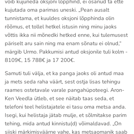
võib kujuneda oksjoni lõpphind, ei osanud ta ette
kujutada oma parimas uneski. „Pean ausalt
tunnistama, et kuuldes oksjoni lõpphinda olin
rõõmus, et tollel hetkel istusin ning minu jaoks
võttis ikka nii mõnedki hetked enne, kui tulemusest
päriselt aru sain ning ma enam sõnatu ei olnud,“
märgib Urmo. Pakkumisi antud oksjonile tuli kolm -
8109€, 15 788€ ja 17 200€.
Samuti tuli välja, et ka panga jaoks oli antud maa
ja mets seda raha väärt, sest ostja lisas tehingu
raames ostetavale varale pangahüpoteegi. Aron-
Ken Veedla ütleb, et see näitab taas seda, et
telefoni teel helistajatele ei tasu oma metsa anda.
Isegi, kui helistaja jätab mulje, et sõlmitakse parim
tehing, mida antud kinnistu(d) võimaldavad. „On
siiski märkimisväärne vahe, kas metsaomanik saab