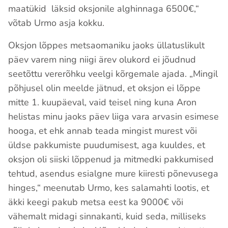
maatükid läksid oksjonile alghinnaga 6500€,“
võtab Urmo asja kokku.
Oksjon lõppes metsaomaniku jaoks üllatuslikult
päev varem ning niigi ärev olukord ei jõudnud
seetõttu vererõhku veelgi kõrgemale ajada. „Mingil
põhjusel olin meelde jätnud, et oksjon ei lõppe
mitte 1. kuupäeval, vaid teisel ning kuna Aron
helistas minu jaoks päev liiga vara arvasin esimese
hooga, et ehk annab teada mingist murest või
üldse pakkumiste puudumisest, aga kuuldes, et
oksjon oli siiski lõppenud ja mitmedki pakkumised
tehtud, asendus esialgne mure kiiresti põnevusega
hinges,“ meenutab Urmo, kes salamahti lootis, et
äkki keegi pakub metsa eest ka 9000€ või
vähemalt midagi sinnakanti, kuid seda, milliseks