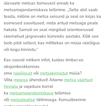
ülevaate metsas toimuvast annab ka
metsamajandamiskava tellimine. „Selle abil saab
teada, milline on metsa seisund ja seal on kirjas ka
esimesed soovitused, mida antud metsaga peale
hakata. Samuti on seal märgitud orienteeruvad
raiemahud järgnevaks kümneks aastaks. Kõik see
loob pildi sellest, kas mõttekas on müüa raieõigus
või kogu kinnistu.“
Kas soovid rohkem infot, kuidas timber.ee
oksjonikeskkonnas
oma
raieõigust
või
metsakinnistut
müüa?
Võta
meiega
ühendust! Aitame
metsa väärtust
hinnata
ja vajaduse korral
ka
metsamajandamiskava
tellimise
või
metsateatise
täitmisega. Konsulteerime