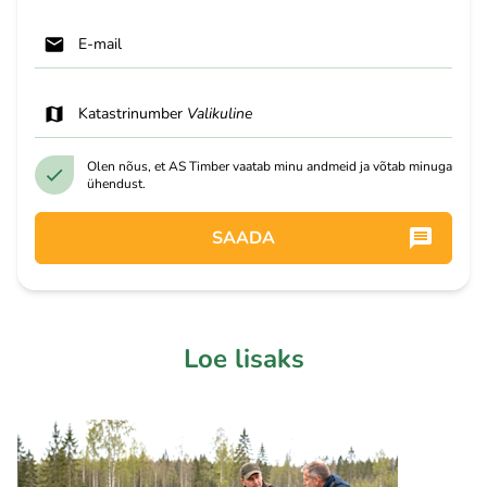
E-mail
Katastrinumber
Valikuline
Olen nõus, et AS Timber vaatab minu andmeid ja võtab minuga
ühendust.
SAADA
Loe lisaks