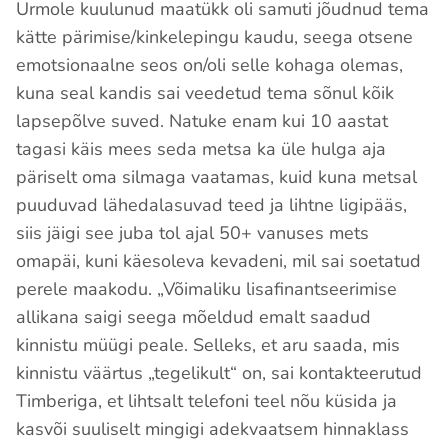
Urmole kuulunud maatükk oli samuti jõudnud tema
kätte pärimise/kinkelepingu kaudu, seega otsene
emotsionaalne seos on/oli selle kohaga olemas,
kuna seal kandis sai veedetud tema sõnul kõik
lapsepõlve suved. Natuke enam kui 10 aastat
tagasi käis mees seda metsa ka üle hulga aja
päriselt oma silmaga vaatamas, kuid kuna metsal
puuduvad lähedalasuvad teed ja lihtne ligipääs,
siis jäigi see juba tol ajal 50+ vanuses mets
omapäi, kuni käesoleva kevadeni, mil sai soetatud
perele maakodu. „Võimaliku lisafinantseerimise
allikana saigi seega mõeldud emalt saadud
kinnistu müügi peale. Selleks, et aru saada, mis
kinnistu väärtus „tegelikult“ on, sai kontakteerutud
Timberiga, et lihtsalt telefoni teel nõu küsida ja
kasvõi suuliselt mingigi adekvaatsem hinnaklass