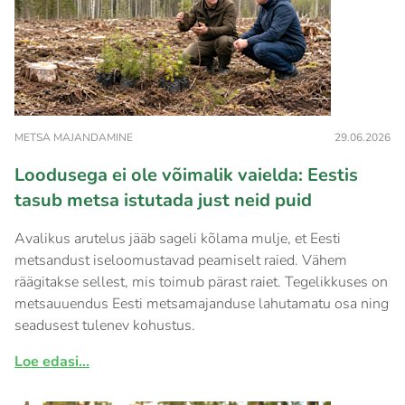
METSA MAJANDAMINE
29.06.2026
Loodusega ei ole võimalik vaielda: Eestis
tasub metsa istutada just neid puid
Avalikus arutelus jääb sageli kõlama mulje, et Eesti
metsandust iseloomustavad peamiselt raied. Vähem
räägitakse sellest, mis toimub pärast raiet. Tegelikkuses on
metsauuendus Eesti metsamajanduse lahutamatu osa ning
seadusest tulenev kohustus.
Loe edasi...