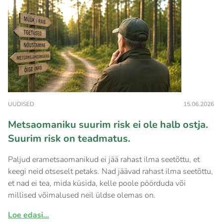
UUDISED
15.06.2026
Metsaomaniku suurim risk ei ole halb ostja.
Suurim risk on teadmatus.
Paljud erametsaomanikud ei jää rahast ilma seetõttu, et
keegi neid otseselt petaks. Nad jäävad rahast ilma seetõttu,
et nad ei tea, mida küsida, kelle poole pöörduda või
millised võimalused neil üldse olemas on.
Loe edasi...