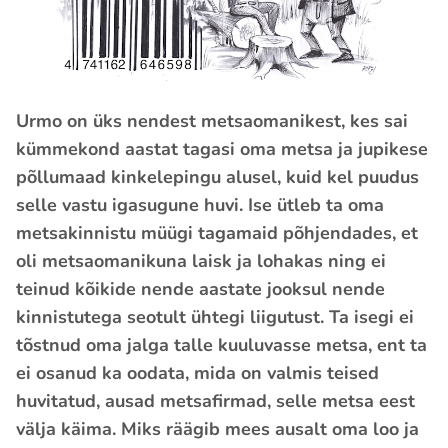
Urmo on üks nendest metsaomanikest, kes sai
kümmekond aastat tagasi oma metsa ja jupikese
põllumaad kinkelepingu alusel, kuid kel puudus
selle vastu igasugune huvi. Ise ütleb ta oma
metsakinnistu müügi tagamaid põhjendades, et
oli metsaomanikuna laisk ja lohakas ning ei
teinud kõikide nende aastate jooksul nende
kinnistutega seotult ühtegi liigutust. Ta isegi ei
tõstnud oma jalga talle kuuluvasse metsa, ent ta
ei osanud ka oodata, mida on valmis teised
huvitatud, ausad metsafirmad, selle metsa eest
välja käima. Miks räägib mees ausalt oma loo ja