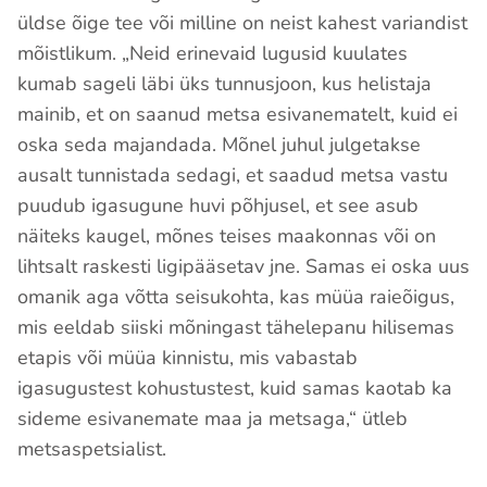
üldse õige tee või milline on neist kahest variandist
mõistlikum. „Neid erinevaid lugusid kuulates
kumab sageli läbi üks tunnusjoon, kus helistaja
mainib, et on saanud metsa esivanematelt, kuid ei
oska seda majandada. Mõnel juhul julgetakse
ausalt tunnistada sedagi, et saadud metsa vastu
puudub igasugune huvi põhjusel, et see asub
näiteks kaugel, mõnes teises maakonnas või on
lihtsalt raskesti ligipääsetav jne. Samas ei oska uus
omanik aga võtta seisukohta, kas müüa raieõigus,
mis eeldab siiski mõningast tähelepanu hilisemas
etapis või müüa kinnistu, mis vabastab
igasugustest kohustustest, kuid samas kaotab ka
sideme esivanemate maa ja metsaga,“ ütleb
metsaspetsialist.