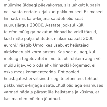
müümine üldsegi päevakorras, siis lahkelt lubasin
neil saata endale kirjalikud pakkumused. Esimesed
hinnad, mis ka e-kirjana saadeti olid seal
suurusjärgus 2000€. Aastate jooksul küll
telefonimüügiga pakutud hinnad ka veidi tõusid,
kuid mitte palju, ulatudes maksimaalselt 3000
euroni,“ räägib Urmo, kes lisab, et helistajad
aktiviseerusid korra aastas. Kas see oli aeg, kui
metsaga tegelevatel inimestel oli rohkem aega või
muidu igav, võib olla ehk hinnadki kõrgemad, ei
oska mees kommenteerida. Ent pooled
helistajatest ei viitsinud isegi telefoni teel tehtud
pakkumist e-kirjaga saata. „Küll olid aga enamuses
varmad nädala pärast üle helistama ja küsima, et
kas ma olen mõelda jõudnud.“