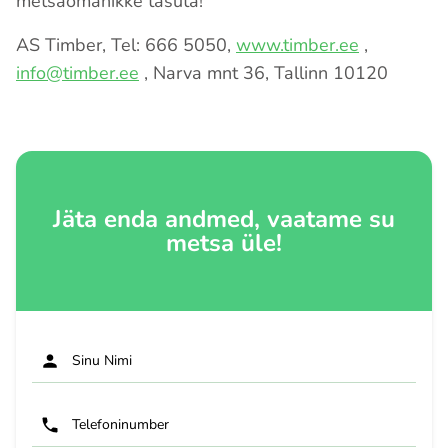
metsaomanikke tasuta!
AS Timber, Tel: 666 5050,
www.timber.ee
,
info@timber.ee
, Narva mnt 36, Tallinn 10120
Jäta enda andmed, vaatame su
metsa üle!
Sinu Nimi
Telefoninumber