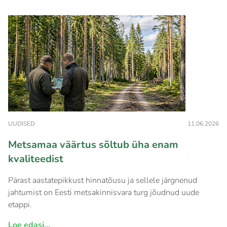
UUDISED
11.06.2026
Metsamaa väärtus sõltub üha enam
kvaliteedist
Pärast aastatepikkust hinnatõusu ja sellele järgnenud
jahtumist on Eesti metsakinnisvara turg jõudnud uude
etappi.
Loe edasi...