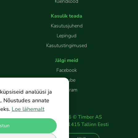
Kliendilood
Kasulik teada
Kasutusjuhend
Lepingud
Kasutustingimused
Jälgi meid
Facebook
Youtube
Instagram
küpsiseid analüüsi ja
l. Nõustudes annate
eks.
Loe lähemalt
Copyright
2026
©
Timber AS
Peterburi tee 2
11415
Tallinn
Eesti
stun