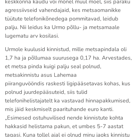
keskkonna kaudu või mõnel muul moel, siis paraku
agressiivseid vahendajaid, kes metsaomanikke
tüütute telefonikõnedega pommitavad, leidub
palju. Nii leidus ka Urmo põllu- ja metsamaale
lugematu arv kosilasi.
Urmole kuulusid kinnistud, mille metsapindala oli
1,7 ha ja põllumaa suurusega 0,17 ha. Arvestades,
et metsa pinda kuigi palju seal polnud,
metsakinnistu asus Lahemaa
piiranguvööndis raskesti ligipääsetavas kohas, kus
polnud juurdepääsuteid, siis tulid
telefonihelistajatelt ka vastavad hinnapakkumised,
mis jäid keskmiselt paarituhande euro kanti.
„Esimesed ostuhuvilised nende kinnistute kohta
hakkasid helistama pakun, et umbes 5-7 aastat
tagasi. Kuna tollel ajal ei olnud minu jaoks kinnistu