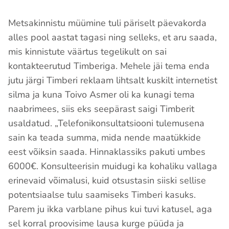
Metsakinnistu müümine tuli päriselt päevakorda
alles pool aastat tagasi ning selleks, et aru saada,
mis kinnistute väärtus tegelikult on sai
kontakteerutud Timberiga. Mehele jäi tema enda
jutu järgi Timberi reklaam lihtsalt kuskilt internetist
silma ja kuna Toivo Asmer oli ka kunagi tema
naabrimees, siis eks seepärast saigi Timberit
usaldatud. „Telefonikonsultatsiooni tulemusena
sain ka teada summa, mida nende maatükkide
eest võiksin saada. Hinnaklassiks pakuti umbes
6000€. Konsulteerisin muidugi ka kohaliku vallaga
erinevaid võimalusi, kuid otsustasin siiski sellise
potentsiaalse tulu saamiseks Timberi kasuks.
Parem ju ikka varblane pihus kui tuvi katusel, aga
sel korral proovisime lausa kurge püüda ja