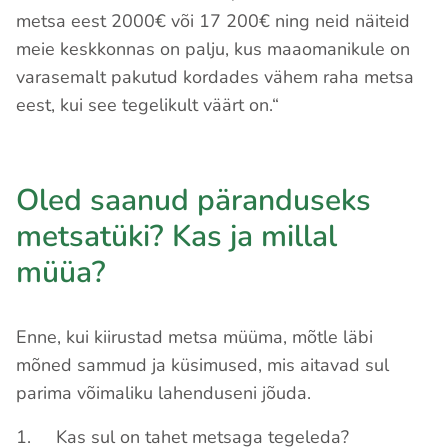
metsa eest 2000€ või 17 200€ ning neid näiteid
meie keskkonnas on palju, kus maaomanikule on
varasemalt pakutud kordades vähem raha metsa
eest, kui see tegelikult väärt on.“
Oled saanud päranduseks
metsatüki? Kas ja millal
müüa?
Enne, kui kiirustad metsa müüma, mõtle läbi
mõned sammud ja küsimused, mis aitavad sul
parima võimaliku lahenduseni jõuda.
1. Kas sul on tahet metsaga tegeleda?