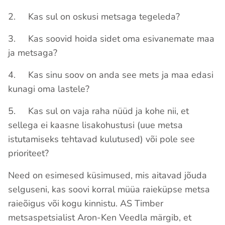
2. Kas sul on oskusi metsaga tegeleda?
3. Kas soovid hoida sidet oma esivanemate maa
ja metsaga?
4. Kas sinu soov on anda see mets ja maa edasi
kunagi oma lastele?
5. Kas sul on vaja raha nüüd ja kohe nii, et
sellega ei kaasne lisakohustusi (uue metsa
istutamiseks tehtavad kulutused) või pole see
prioriteet?
Need on esimesed küsimused, mis aitavad jõuda
selguseni, kas soovi korral müüa raieküpse metsa
raieõigus või kogu kinnistu. AS Timber
metsaspetsialist Aron-Ken Veedla märgib, et