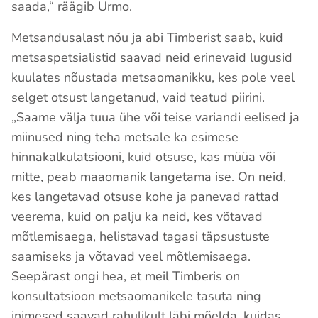
saada,“ räägib Urmo.
Metsandusalast nõu ja abi Timberist saab, kuid
metsaspetsialistid saavad neid erinevaid lugusid
kuulates nõustada metsaomanikku, kes pole veel
selget otsust langetanud, vaid teatud piirini.
„Saame välja tuua ühe või teise variandi eelised ja
miinused ning teha metsale ka esimese
hinnakalkulatsiooni, kuid otsuse, kas müüa või
mitte, peab maaomanik langetama ise. On neid,
kes langetavad otsuse kohe ja panevad rattad
veerema, kuid on palju ka neid, kes võtavad
mõtlemisaega, helistavad tagasi täpsustuste
saamiseks ja võtavad veel mõtlemisaega.
Seepärast ongi hea, et meil Timberis on
konsultatsioon metsaomanikele tasuta ning
inimesed saavad rahulikult läbi mõelda, kuidas