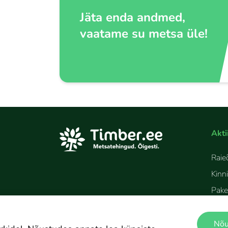
Jäta enda andmed,
vaatame su metsa üle!
Akti
Raie
Kinn
Pake
Nessie
Hakkepuiduspetsialist
Nõu