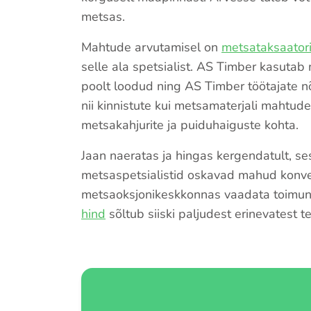
metsas.
Mahtude arvutamisel on
metsataksaatori
selle ala spetsialist. AS Timber kasutab
poolt loodud ning AS Timber töötajate nõu
nii kinnistute kui metsamaterjali mahtud
metsakahjurite ja puiduhaiguste kohta.
Jaan naeratas ja hingas kergendatult, se
metsaspetsialistid oskavad mahud konver
metsaoksjonikeskkonnas vaadata toimunud
hind
sõltub siiski paljudest erinevatest t