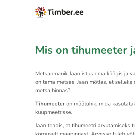
Mis on tihumeeter j
Metsaomanik Jaan istus oma köögis ja v
on tema metsas. Jaan mõtles, et selleks 
metsa hinnas?
Tihumeeter
on mõõtühik, mida kasutata
kuupmeetrisse.
Jaan teadis, et tihumeetri arvutamiseks
kõrguselt maapinnast. Arvesse tuleb võtt