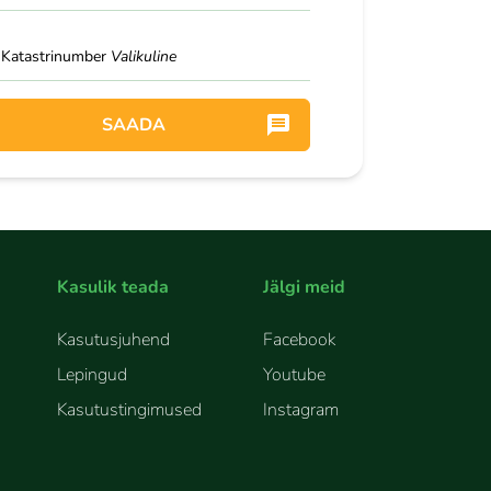
Katastrinumber
Valikuline
SAADA
Kasulik teada
Jälgi meid
Kasutusjuhend
Facebook
Lepingud
Youtube
Kasutustingimused
Instagram