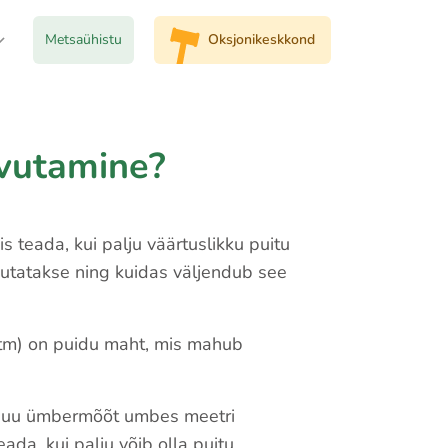
Metsaühistu
Oksjonikeskkond
rvutamine?
is teada, kui palju väärtuslikku puitu
vutatakse ning kuidas väljendub see
tm) on puidu maht, mis mahub
e puu ümbermõõt umbes meetri
da, kui palju võib olla puitu