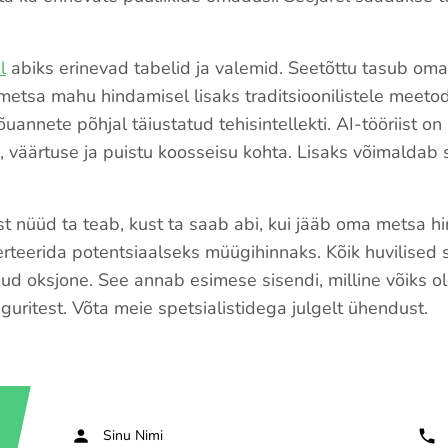
l
abiks erinevad tabelid ja valemid. Seetõttu tasub o
 metsa mahu hindamisel lisaks traditsioonilistele meeto
annete põhjal täiustatud tehisintellekti. AI-tööriist on
e, väärtuse ja puistu koosseisu kohta. Lisaks võimaldab
st nüüd ta teab, kust ta saab abi, kui jääb oma metsa h
teerida potentsiaalseks müügihinnaks. Kõik huvilised 
 oksjone. See annab esimese sisendi, milline võiks ol
eguritest. Võta meie spetsialistidega julgelt ühendust.
Sinu Nimi