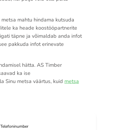
ma metsa mahtu hindama kutsuda
ditele ka heade koostööpartnerite
 igati täpne ja võimaldab anda infot
 see pakkuda infot erinevate
indamisel hätta. AS Timber
saavad ka ise
la Sinu metsa väärtus, kuid
metsa
Telefoninumber