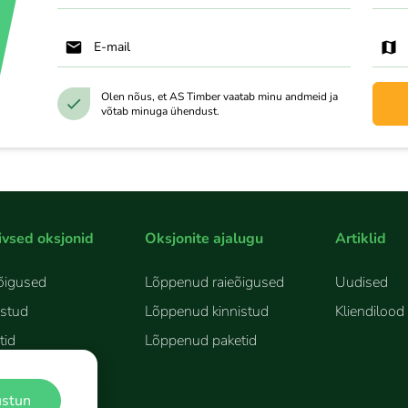
E-mail
Olen nõus, et AS Timber vaatab minu andmeid ja
võtab minuga ühendust.
ivsed oksjonid
Oksjonite ajalugu
Artiklid
õigused
Lõppenud raieõigused
Uudised
istud
Lõppenud kinnistud
Kliendilood
tid
Lõppenud paketid
stun