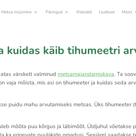
Metsa müümine
Päringud
Kliendid
Uudised
Meist
a kuidas käib tihumeetri a
aatas värskelt valminud
metsamajandamiskava
. Ta soov
on vaja mõista, mis asi on tihumeeter ja kuidas seda ar
kse puidu mahu arvutamiseks metsas. Üks tihumeeter (
 tuleb mõõta puu kõrgus ja läbimõõt. Üldjuhul võetaks
a ka erinevate puuliikide omadusi. Seejärel saadakse tea