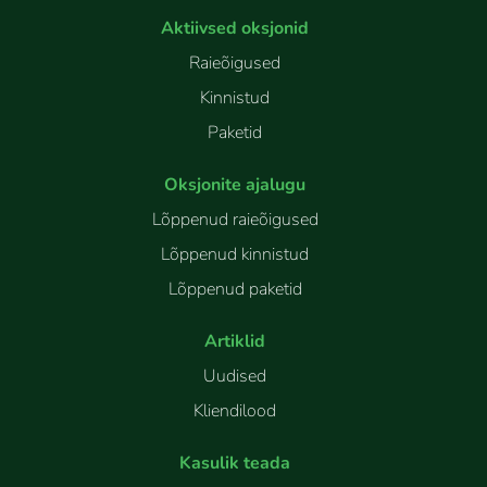
Aktiivsed oksjonid
Raieõigused
Kinnistud
Paketid
Oksjonite ajalugu
Lõppenud raieõigused
Lõppenud kinnistud
Lõppenud paketid
Artiklid
Uudised
Kliendilood
Kasulik teada