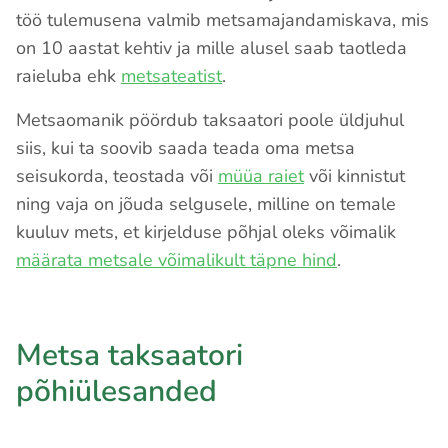
töö tulemusena valmib metsamajandamiskava, mis
on 10 aastat kehtiv ja mille alusel saab taotleda
raieluba ehk
metsateatist
.
Metsaomanik pöördub taksaatori poole üldjuhul
siis, kui ta soovib saada teada oma metsa
seisukorda, teostada või
müüa raiet
või kinnistut
ning vaja on jõuda selgusele, milline on temale
kuuluv mets, et kirjelduse põhjal oleks võimalik
määrata metsale võimalikult täpne hind
.
Metsa taksaatori
põhiülesanded