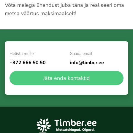
Võta meiega ühendust juba täna ja realiseeri oma
metsa väärtus maksimaalselt!
Helista meile
Saada email
+372 666 50 50
info@timber.ee
Jäta enda kontaktid