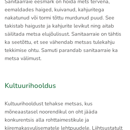
Sanitaarraie eesmärk on hoida mets tervena,
eemaldades haiged, kuivanud, kahjuritega
nakatunud või tormi tõttu murdunud puud. See
takistab haiguste ja kahjurite levikut ning aitab
säilitada metsa elujõulisust. Sanitaarraie on tähtis
ka seetõttu, et see vähendab metsas tulekahju
tekkimise ohtu. Samuti parandab sanitaarraie ka
metsa välimust.
Kultuurihooldus
Kultuurihooldust tehakse metsas, kus
mõneaastasel noorendikul on oht jääda
konkurentsis alla rohttaimestikule ja
kiiremakasvulisematele lehtpuudele. Liihtsustatult