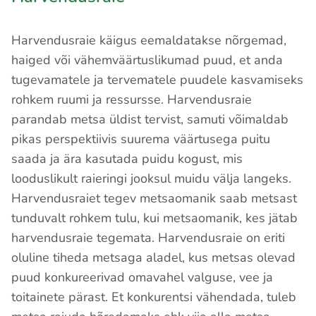
Harvendusraie käigus eemaldatakse nõrgemad,
haiged või vähemväärtuslikumad puud, et anda
tugevamatele ja tervematele puudele kasvamiseks
rohkem ruumi ja ressursse. Harvendusraie
parandab metsa üldist tervist, samuti võimaldab
pikas perspektiivis suurema väärtusega puitu
saada ja ära kasutada puidu kogust, mis
looduslikult raieringi jooksul muidu välja langeks.
Harvendusraiet tegev metsaomanik saab metsast
tunduvalt rohkem tulu, kui metsaomanik, kes jätab
harvendusraie tegemata. Harvendusraie on eriti
oluline tiheda metsaga aladel, kus metsas olevad
puud konkureerivad omavahel valguse, vee ja
toitainete pärast. Et konkurentsi vähendada, tuleb