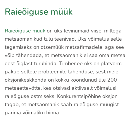
Raieõiguse müük
Raieõiguse müük
on üks levinumaid viise, millega
metsaomanikud tulu teenivad. Üks võimalus selle
tegemiseks on otsemüük metsafirmadele, aga see
võib tähendada, et metsaomanik ei saa oma metsa
eest õiglast turuhinda. Timber.ee oksjoniplatvorm
pakub sellele probleemile lahenduse, sest meie
oksjonikeskkonda on kokku koondunud üle 200
metsaettevõtte, kes otsivad aktiivselt võimalusi
raieõiguse ostmiseks. Konkurentsipõhine oksjon
tagab, et metsaomanik saab raieõiguse müügist
parima võimaliku hinna.