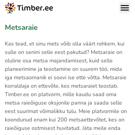
Metsaraie
Kas tead, et sinu mets võib olla väärt rohkem, kui
sulle on senini selle eest pakutud? Metsaraie on
oluline osa metsa majandamisest, kuid selle
planeerimine ja teostamine on suurem töö, mida
iga metsaomanik ei soovi ise ette võtta. Metsaraie
korraldaja on ettevõte, kes metsaraiet teostab.
Timber.ee on platvorm, mille kaudu saad oma
metsa raieõiguse oksjonile panna ja saada selle
eest suurimat võimalikku tulu. Meie platvormile on
koondunud enam kui 200 metsaettevõtet, kes on
raieõiguse ostmisest huvitatud. Jäta meile enda