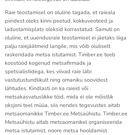
Raie teostamisel on oluline tagada, et raieala
piiridest oleks kinni peetud, kokkuveoteed ja
ladustamisplats oleksid korrastatud. Samuti on
oluline, et uuendusraie teostamisel ei jäetaks liiga
palju raiejäätmeid langile, mis võib oluliselt
raskendada metsa istutamist. Timber.ee teeb
koostööd kogenud metsafirmade ja
spetsialistidega, kes viivad raie läbi
vastutustundlikult ning omaniku soovidest
lähtudes. Kindlasti on ka raieid või
metsakasvatuslikke töid, mida ei ole mõistlik
oksjoni teel müüa, siis nendes tegevustes aitab
metsaomanikke Timber.ee Metsaühistu. Timber.ee
Metsaühistu aitab metsaomanikel organiseerida
metsa istutamist, noore metsa hooldamist