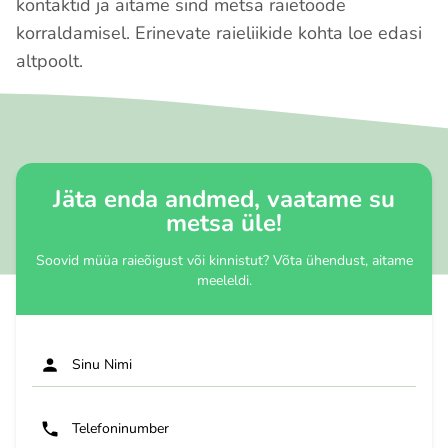
kontaktid ja aitame sind metsa raietööde
korraldamisel. Erinevate raieliikide kohta loe edasi
altpoolt.
Jäta enda andmed, vaatame su
metsa üle!
Soovid müüa raieõigust või kinnistut? Võta ühendust, aitame
meeleldi.
Sinu Nimi
Telefoninumber