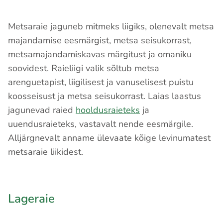
Metsaraie jaguneb mitmeks liigiks, olenevalt metsa
majandamise eesmärgist, metsa seisukorrast,
metsamajandamiskavas märgitust ja omaniku
soovidest. Raieliigi valik sõltub metsa
arenguetapist, liigilisest ja vanuselisest puistu
koosseisust ja metsa seisukorrast. Laias laastus
jagunevad raied
hooldusraieteks
ja
uuendusraieteks, vastavalt nende eesmärgile.
Alljärgnevalt anname ülevaate kõige levinumatest
metsaraie liikidest.
Lageraie