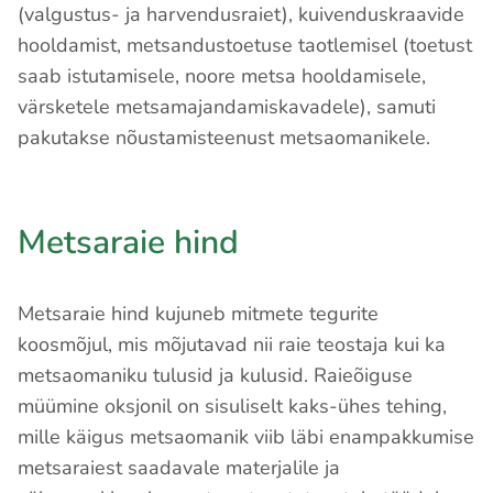
(valgustus- ja harvendusraiet), kuivenduskraavide
hooldamist, metsandustoetuse taotlemisel (toetust
saab istutamisele, noore metsa hooldamisele,
värsketele metsamajandamiskavadele), samuti
pakutakse nõustamisteenust metsaomanikele.
Metsaraie hind
Metsaraie hind kujuneb mitmete tegurite
koosmõjul, mis mõjutavad nii raie teostaja kui ka
metsaomaniku tulusid ja kulusid. Raieõiguse
müümine oksjonil on sisuliselt kaks-ühes tehing,
mille käigus metsaomanik viib läbi enampakkumise
metsaraiest saadavale materjalile ja