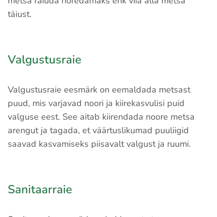
metsa raiuda hõredamaks ehk viia alla metsa
täiust.
Valgustusraie
Valgustusraie eesmärk on eemaldada metsast
puud, mis varjavad noori ja kiirekasvulisi puid
valguse eest. See aitab kiirendada noore metsa
arengut ja tagada, et väärtuslikumad puuliigid
saavad kasvamiseks piisavalt valgust ja ruumi.
Sanitaarraie