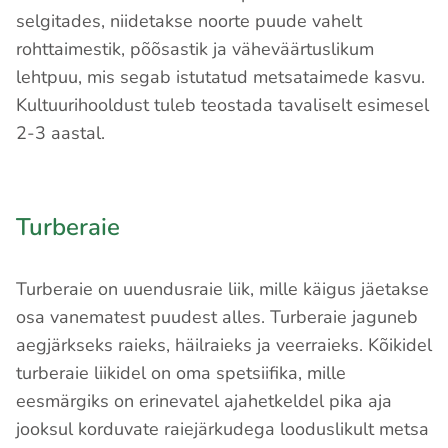
selgitades, niidetakse noorte puude vahelt
rohttaimestik, põõsastik ja väheväärtuslikum
lehtpuu, mis segab istutatud metsataimede kasvu.
Kultuurihooldust tuleb teostada tavaliselt esimesel
2-3 aastal.
Turberaie
Turberaie on uuendusraie liik, mille käigus jäetakse
osa vanematest puudest alles. Turberaie jaguneb
aegjärkseks raieks, häilraieks ja veerraieks. Kõikidel
turberaie liikidel on oma spetsiifika, mille
eesmärgiks on erinevatel ajahetkeldel pika aja
jooksul korduvate raiejärkudega looduslikult metsa