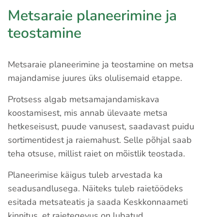
Metsaraie planeerimine ja
teostamine
Metsaraie planeerimine ja teostamine on metsa
majandamise juures üks olulisemaid etappe.
Protsess algab metsamajandamiskava
koostamisest, mis annab ülevaate metsa
hetkeseisust, puude vanusest, saadavast puidu
sortimentidest ja raiemahust. Selle põhjal saab
teha otsuse, millist raiet on mõistlik teostada.
Planeerimise käigus tuleb arvestada ka
seadusandlusega. Näiteks tuleb raietöödeks
esitada metsateatis ja saada Keskkonnaameti
kinnitus, et raietegevus on lubatud.