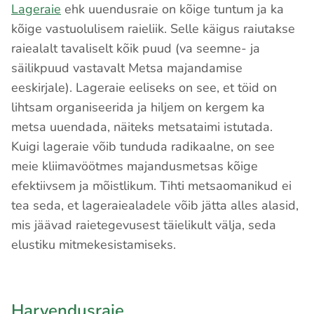
Lageraie
ehk uuendusraie on kõige tuntum ja ka
kõige vastuolulisem raieliik. Selle käigus raiutakse
raiealalt tavaliselt kõik puud (va seemne- ja
säilikpuud vastavalt Metsa majandamise
eeskirjale). Lageraie eeliseks on see, et töid on
lihtsam organiseerida ja hiljem on kergem ka
metsa uuendada, näiteks metsataimi istutada.
Kuigi lageraie võib tunduda radikaalne, on see
meie kliimavöötmes majandusmetsas kõige
efektiivsem ja mõistlikum. Tihti metsaomanikud ei
tea seda, et lageraiealadele võib jätta alles alasid,
mis jäävad raietegevusest täielikult välja, seda
elustiku mitmekesistamiseks.
Harvendusraie