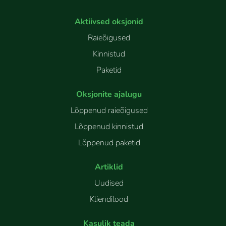
Aktiivsed oksjonid
Raieõigused
Kinnistud
Paketid
Oksjonite ajalugu
Lõppenud raieõigused
Lõppenud kinnistud
Lõppenud paketid
Artiklid
Uudised
Kliendilood
Kasulik teada