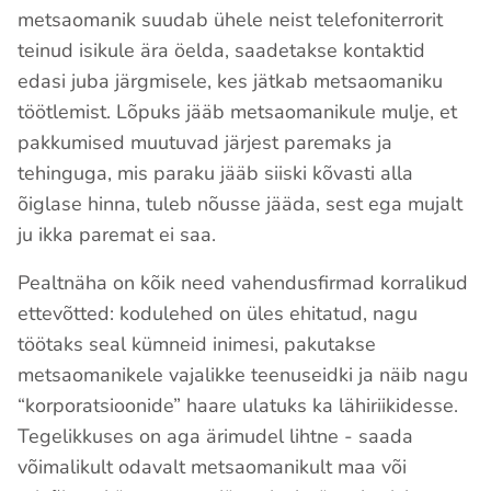
metsaomanik suudab ühele neist telefoniterrorit
teinud isikule ära öelda, saadetakse kontaktid
edasi juba järgmisele, kes jätkab metsaomaniku
töötlemist. Lõpuks jääb metsaomanikule mulje, et
pakkumised muutuvad järjest paremaks ja
tehinguga, mis paraku jääb siiski kõvasti alla
õiglase hinna, tuleb nõusse jääda, sest ega mujalt
ju ikka paremat ei saa.
Pealtnäha on kõik need vahendusfirmad korralikud
ettevõtted: kodulehed on üles ehitatud, nagu
töötaks seal kümneid inimesi, pakutakse
metsaomanikele vajalikke teenuseidki ja näib nagu
“korporatsioonide” haare ulatuks ka lähiriikidesse.
Tegelikkuses on aga ärimudel lihtne - saada
võimalikult odavalt metsaomanikult maa või