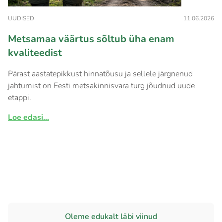
UUDISED
11.06.2026
Metsamaa väärtus sõltub üha enam
kvaliteedist
Pärast aastatepikkust hinnatõusu ja sellele järgnenud
jahtumist on Eesti metsakinnisvara turg jõudnud uude
etappi.
Loe edasi...
Oleme edukalt läbi viinud