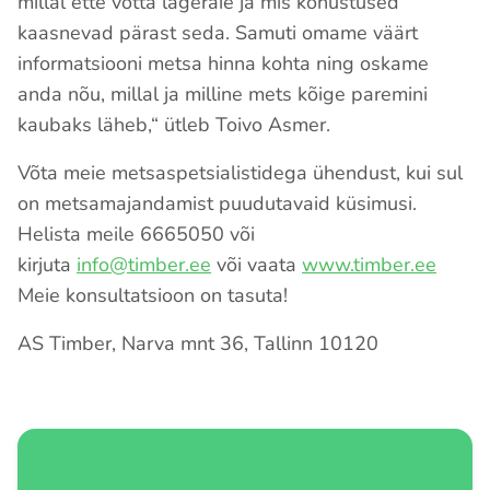
millal ette võtta lageraie ja mis kohustused
kaasnevad pärast seda. Samuti omame väärt
informatsiooni metsa hinna kohta ning oskame
anda nõu, millal ja milline mets kõige paremini
kaubaks läheb,“ ütleb Toivo Asmer.
Võta meie metsaspetsialistidega ühendust, kui sul
on metsamajandamist puudutavaid küsimusi.
Helista meile 6665050 või
kirjuta
info@timber.ee
või vaata
www.timber.ee
Meie konsultatsioon on tasuta!
AS Timber,
Narva mnt 36, Tallinn 10120