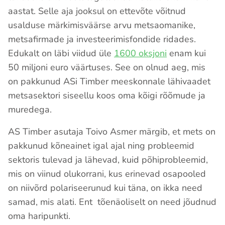
aastat. Selle aja jooksul on ettevõte võitnud
usalduse märkimisväärse arvu metsaomanike,
metsafirmade ja investeerimisfondide ridades.
Edukalt on läbi viidud üle
1600 oksjoni
enam kui
50 miljoni euro väärtuses. See on olnud aeg, mis
on pakkunud ASi Timber meeskonnale lähivaadet
metsasektori siseellu koos oma kõigi rõõmude ja
muredega.
AS Timber asutaja Toivo Asmer märgib, et mets on
pakkunud kõneainet igal ajal ning probleemid
sektoris tulevad ja lähevad, kuid põhiprobleemid,
mis on viinud olukorrani, kus erinevad osapooled
on niivõrd polariseerunud kui täna, on ikka need
samad, mis alati. Ent tõenäoliselt on need jõudnud
oma haripunkti.