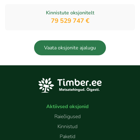
Kinnistute oksjonitelt
79 529 747 €
Vaata oksjonite ajalugu
Aktiivsed oksjonid
Raieõigused
Kinnistud
Paketid