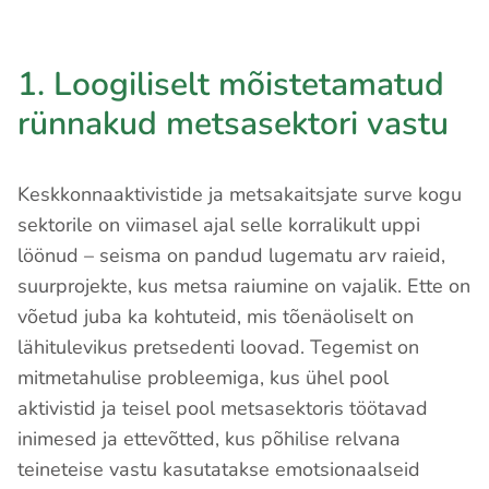
1. Loogiliselt mõistetamatud
rünnakud metsasektori vastu
Keskkonnaaktivistide ja metsakaitsjate surve kogu
sektorile on viimasel ajal selle korralikult uppi
löönud – seisma on pandud lugematu arv raieid,
suurprojekte, kus metsa raiumine on vajalik. Ette on
võetud juba ka kohtuteid, mis tõenäoliselt on
lähitulevikus pretsedenti loovad. Tegemist on
mitmetahulise probleemiga, kus ühel pool
aktivistid ja teisel pool metsasektoris töötavad
inimesed ja ettevõtted, kus põhilise relvana
teineteise vastu kasutatakse emotsionaalseid