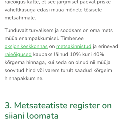
raieõigus kätte, et see järgmisel päeval priske
vaheltkasuga edasi müüa mõnele tõsisele
metsafirmale.
Tunduvalt turvalisem ja soodsam on oma mets
müüa enampakkumisel. Timber.ee
oksjonikeskkonnas
on
metsakinnistud
ja erinevad
raieõigused
kaubaks läinud 10% kuni 40%
kõrgema hinnaga, kui seda on olnud nii müüja
soovitud hind või varem turult saadud kõrgeim
hinnapakkumine.
3. Metsateatiste register on
siiani loomata