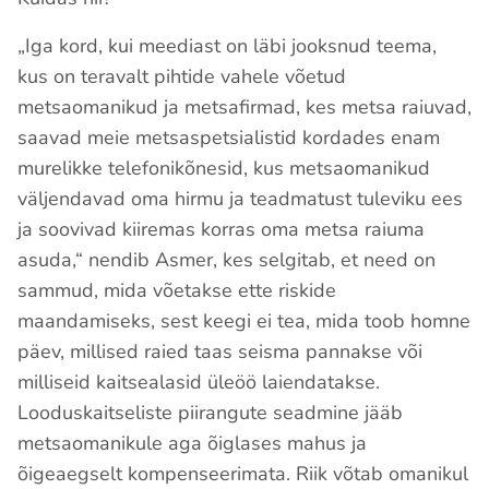
„Iga kord, kui meediast on läbi jooksnud teema,
kus on teravalt pihtide vahele võetud
metsaomanikud ja metsafirmad, kes metsa raiuvad,
saavad meie metsaspetsialistid kordades enam
murelikke telefonikõnesid, kus metsaomanikud
väljendavad oma hirmu ja teadmatust tuleviku ees
ja soovivad kiiremas korras oma metsa raiuma
asuda,“ nendib Asmer, kes selgitab, et need on
sammud, mida võetakse ette riskide
maandamiseks, sest keegi ei tea, mida toob homne
päev, millised raied taas seisma pannakse või
milliseid kaitsealasid üleöö laiendatakse.
Looduskaitseliste piirangute seadmine jääb
metsaomanikule aga õiglases mahus ja
õigeaegselt kompenseerimata. Riik võtab omanikul