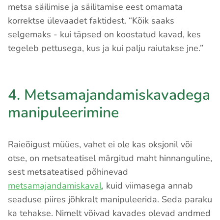
metsa säilimise ja säilitamise eest omamata
korrektse ülevaadet faktidest. “Kõik saaks
selgemaks - kui täpsed on koostatud kavad, kes
tegeleb pettusega, kus ja kui palju raiutakse jne.”
4. Metsamajandamiskavadega
manipuleerimine
Raieõigust müües, vahet ei ole kas oksjonil või
otse, on metsateatisel märgitud maht hinnanguline,
sest metsateatised põhinevad
metsamajandamiskaval
, kuid viimasega annab
seaduse piires jõhkralt manipuleerida. Seda paraku
ka tehakse. Nimelt võivad kavades olevad andmed