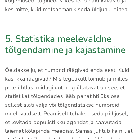
kogemusele tuginedes, kes teeb häid kavasid ja
kes mitte, kuid metsaomanik seda üldjuhul ei tea.“
5. Statistika meelevaldne
tõlgendamine ja kajastamine
Öeldakse ju, et numbrid räägivad enda eest! Kuid,
kas ikka räägivad? Mis tegelikult toimub ja milles
pole ühtlasi midagi uut ning üllatavat on see, et
statistikat tõlgendades jääb pahatihti üks osa
sellest alati välja või tõlgendatakse numbreid
meelevaldselt. Peamiselt tehakse seda põhjusel,
et levitada populistlikku agendat ja saavutada
laiemat kõlapinda meedias. Samas juhtub ka nii, et