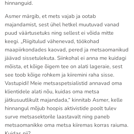
hinnanguid.
Asmer märgib, et mets vajab ja ootab
majandamist, sest ühel hetkel muutuvad vanad
puud väärtusetuks ning sellest ei võida mitte
keegi. „Riigitulud vähenevad, töökohad
maapiirkondades kaovad, pered ja metsaomanikud
jäävad sissetulekuta. Siinkohal ei anna me kuidagi
mõista, et kõige õigem tee on alati lageraie, sest
see toob kõige rohkem ja kiiremini raha sisse.
Vastupidi! Meie metsaspetsialistid annavad oma
klientidele alati nõu, kuidas oma metsa
jätkusuutlikult majandada,“ kinnitab Asmer, kelle
hinnangul mõjub hoopis aktivistide poolt tulev
surve metsasektorile laastavalt ning paneb
metsaomanikke oma metsa kiiremas korras raiuma.
Kuidas nii?