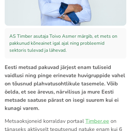
AS Timber asutaja Toivo Asmer märgib, et mets on
pakkunud kõneainet igal ajal ning probleemid
sektoris tulevad ja lähevad.
Eesti metsad pakuvad järjest enam tuliseid
vaidlusi ning pinge erinevate huvigruppide vahel
on tõusnud plahvatusohtlikule tasemele. Võib
öelda, et see ärevus, närvilisus ja mure Eesti
metsade saatuse pärast on isegi suurem kui ei
kunagi varem.
Metsaoksjoneid korraldav portaal
Timber.ee
on
tänaseks aktiivselt tegutsenud natuke enam kui 6