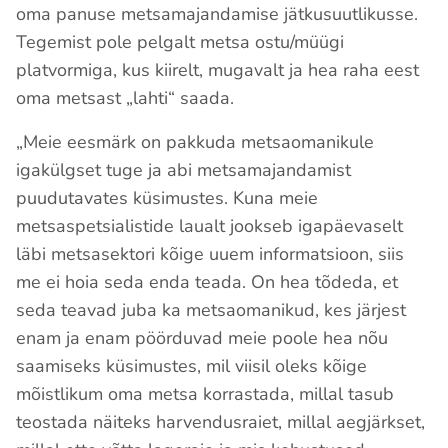
oma panuse metsamajandamise jätkusuutlikusse.
Tegemist pole pelgalt metsa ostu/müügi
platvormiga, kus kiirelt, mugavalt ja hea raha eest
oma metsast „lahti“ saada.
„Meie eesmärk on pakkuda metsaomanikule
igakülgset tuge ja abi metsamajandamist
puudutavates küsimustes. Kuna meie
metsaspetsialistide laualt jookseb igapäevaselt
läbi metsasektori kõige uuem informatsioon, siis
me ei hoia seda enda teada. On hea tõdeda, et
seda teavad juba ka metsaomanikud, kes järjest
enam ja enam pöörduvad meie poole hea nõu
saamiseks küsimustes, mil viisil oleks kõige
mõistlikum oma metsa korrastada, millal tasub
teostada näiteks harvendusraiet, millal aegjärkset,