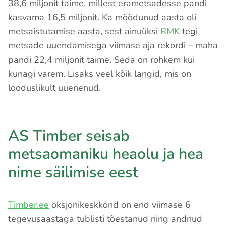
38,6 miljonit taime, millest erametsadesse pandi
kasvama 16,5 miljonit. Ka möödunud aasta oli
metsaistutamise aasta, sest ainuüksi
RMK
tegi
metsade uuendamisega viimase aja rekordi – maha
pandi 22,4 miljonit taime. Seda on rohkem kui
kunagi varem. Lisaks veel kõik langid, mis on
looduslikult uuenenud.
AS Timber seisab
metsaomaniku heaolu ja hea
nime säilimise eest
Timber.ee
oksjonikeskkond on end viimase 6
tegevusaastaga tublisti tõestanud ning andnud