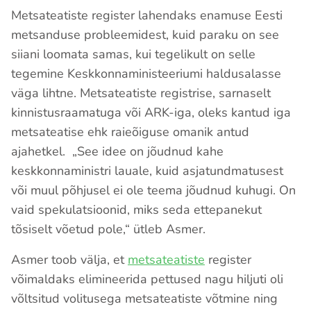
Metsateatiste register lahendaks enamuse Eesti
metsanduse probleemidest, kuid paraku on see
siiani loomata samas, kui tegelikult on selle
tegemine Keskkonnaministeeriumi haldusalasse
väga lihtne. Metsateatiste registrise, sarnaselt
kinnistusraamatuga või ARK-iga, oleks kantud iga
metsateatise ehk raieõiguse omanik antud
ajahetkel. „See idee on jõudnud kahe
keskkonnaministri lauale, kuid asjatundmatusest
või muul põhjusel ei ole teema jõudnud kuhugi. On
vaid spekulatsioonid, miks seda ettepanekut
tõsiselt võetud pole,“ ütleb Asmer.
Asmer toob välja, et
metsateatiste
register
võimaldaks elimineerida pettused nagu hiljuti oli
võltsitud volitusega metsateatiste võtmine ning