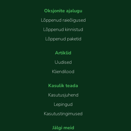
Oksjonite ajalugu
Lõppenud raieõigused
Lõppenud kinnistud
Lõppenud paketid
Artiklid
Uudised
Kliendilood
Kasulik teada
Kasutusjuhend
Lepingud
Kasutustingimused
Jälgi meid