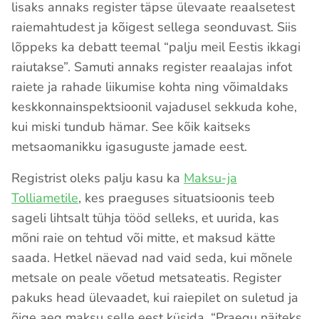
lisaks annaks register täpse ülevaate reaalsetest
raiemahtudest ja kõigest sellega seonduvast. Siis
lõppeks ka debatt teemal “palju meil Eestis ikkagi
raiutakse”. Samuti annaks register reaalajas infot
raiete ja rahade liikumise kohta ning võimaldaks
keskkonnainspektsioonil vajadusel sekkuda kohe,
kui miski tundub hämar. See kõik kaitseks
metsaomanikku igasuguste jamade eest.
Registrist oleks palju kasu ka
Maksu-ja
Tolliametile
, kes praeguses situatsioonis teeb
sageli lihtsalt tühja tööd selleks, et uurida, kas
mõni raie on tehtud või mitte, et maksud kätte
saada. Hetkel näevad nad vaid seda, kui mõnele
metsale on peale võetud metsateatis. Register
pakuks head ülevaadet, kui raiepilet on suletud ja
õige aeg maksu selle eest küsida. “Praegu näiteks