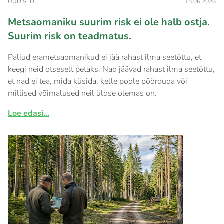
UUDISED
15.06.2026
Metsaomaniku suurim risk ei ole halb ostja.
Suurim risk on teadmatus.
Paljud erametsaomanikud ei jää rahast ilma seetõttu, et
keegi neid otseselt petaks. Nad jäävad rahast ilma seetõttu,
et nad ei tea, mida küsida, kelle poole pöörduda või
millised võimalused neil üldse olemas on.
Loe edasi...