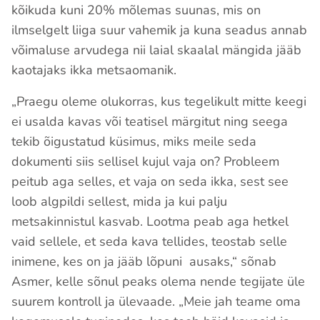
kõikuda kuni 20% mõlemas suunas, mis on
ilmselgelt liiga suur vahemik ja kuna seadus annab
võimaluse arvudega nii laial skaalal mängida jääb
kaotajaks ikka metsaomanik.
„Praegu oleme olukorras, kus tegelikult mitte keegi
ei usalda kavas või teatisel märgitut ning seega
tekib õigustatud küsimus, miks meile seda
dokumenti siis sellisel kujul vaja on? Probleem
peitub aga selles, et vaja on seda ikka, sest see
loob algpildi sellest, mida ja kui palju
metsakinnistul kasvab. Lootma peab aga hetkel
vaid sellele, et seda kava tellides, teostab selle
inimene, kes on ja jääb lõpuni ausaks,“ sõnab
Asmer, kelle sõnul peaks olema nende tegijate üle
suurem kontroll ja ülevaade. „Meie jah teame oma