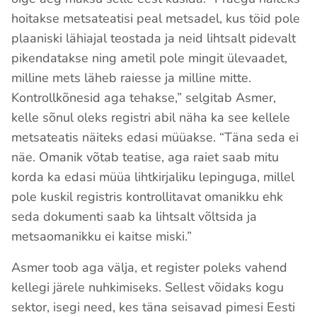
hoitakse metsateatisi peal metsadel, kus töid pole
plaaniski lähiajal teostada ja neid lihtsalt pidevalt
pikendatakse ning ametil pole mingit ülevaadet,
milline mets läheb raiesse ja milline mitte.
Kontrollkõnesid aga tehakse,” selgitab Asmer,
kelle sõnul oleks registri abil näha ka see kellele
metsateatis näiteks edasi müüakse. “Täna seda ei
näe. Omanik võtab teatise, aga raiet saab mitu
korda ka edasi müüa lihtkirjaliku lepinguga, millel
pole kuskil registris kontrollitavat omanikku ehk
seda dokumenti saab ka lihtsalt võltsida ja
metsaomanikku ei kaitse miski.”
Asmer toob aga välja, et register poleks vahend
kellegi järele nuhkimiseks. Sellest võidaks kogu
sektor, isegi need, kes täna seisavad pimesi Eesti