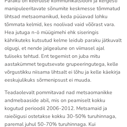
Paraku on keerulise kommunikatsiooni ja kergesti
manipuleeritavate sõnumite keskmesse tõmmatud
lihtsad metsaomanikud, keda püüavad lohku
tõmmata kelmid, kes noolivad vaid võõrast vara.
Hea jutuga n-ö müügimehi ehk siseringis
kährikuteks kutsutud kelme leidub paraku jätkuvalt
olgugi, et nende jalgealune on viimasel ajal
tuliseks tehtud. Ent tegemist on juba mitu
aastakümmet tegutsevate grupeeringutega, kelle
võrgustikku niisama lihtsalt ei lõhu ja kelle käekirja
eeskujulikuks sõrmenipsust ei muuda.
Teadaolevalt pommitavad nad metsaomanikke
andmebaaside abil, mis on peamiselt kokku
kogutud perioodil 2006-2012. Metsamaid ja
raieõigusi ostetakse kokku 30-50% turuhinnaga,
paremal juhul 50-70% turuhinnaga. Kui