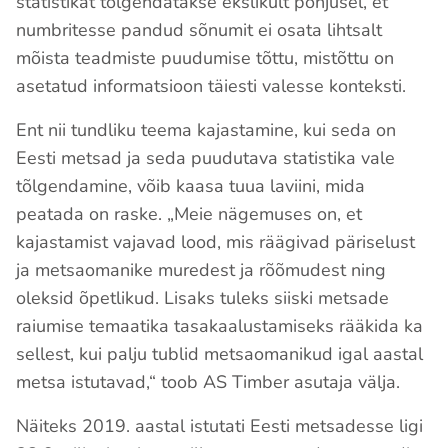
statistikat tõlgendatakse ekslikult põhjusel, et
numbritesse pandud sõnumit ei osata lihtsalt
mõista teadmiste puudumise tõttu, mistõttu on
asetatud informatsioon täiesti valesse konteksti.
Ent nii tundliku teema kajastamine, kui seda on
Eesti metsad ja seda puudutava statistika vale
tõlgendamine, võib kaasa tuua laviini, mida
peatada on raske. „Meie nägemuses on, et
kajastamist vajavad lood, mis räägivad päriselust
ja metsaomanike muredest ja rõõmudest ning
oleksid õpetlikud. Lisaks tuleks siiski metsade
raiumise temaatika tasakaalustamiseks rääkida ka
sellest, kui palju tublid metsaomanikud igal aastal
metsa istutavad,“ toob AS Timber asutaja välja.
Näiteks 2019. aastal istutati Eesti metsadesse ligi