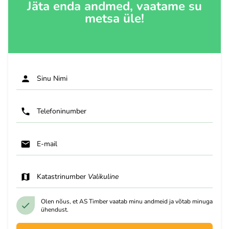
Jäta enda andmed, vaatame su
metsa üle!
Sinu Nimi
Telefoninumber
E-mail
Katastrinumber
Valikuline
Olen nõus, et AS Timber vaatab minu andmeid ja võtab minuga
ühendust.