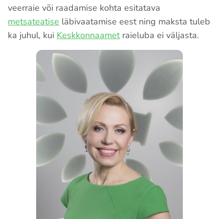
veerraie või raadamise kohta esitatava
metsateatise
läbivaatamise eest ning maksta tuleb
ka juhul, kui
Keskkonnaamet
raieluba ei väljasta.