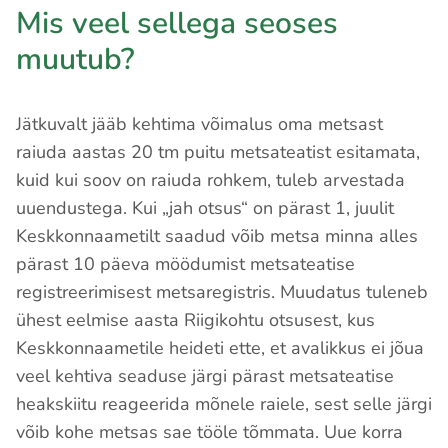
Mis veel sellega seoses
muutub?
Jätkuvalt jääb kehtima võimalus oma metsast
raiuda aastas 20 tm puitu metsateatist esitamata,
kuid kui soov on raiuda rohkem, tuleb arvestada
uuendustega. Kui „jah otsus“ on pärast 1, juulit
Keskkonnaametilt saadud võib metsa minna alles
pärast 10 päeva möödumist metsateatise
registreerimisest metsaregistris. Muudatus tuleneb
ühest eelmise aasta Riigikohtu otsusest, kus
Keskkonnaametile heideti ette, et avalikkus ei jõua
veel kehtiva seaduse järgi pärast metsateatise
heakskiitu reageerida mõnele raiele, sest selle järgi
võib kohe metsas sae tööle tõmmata. Uue korra