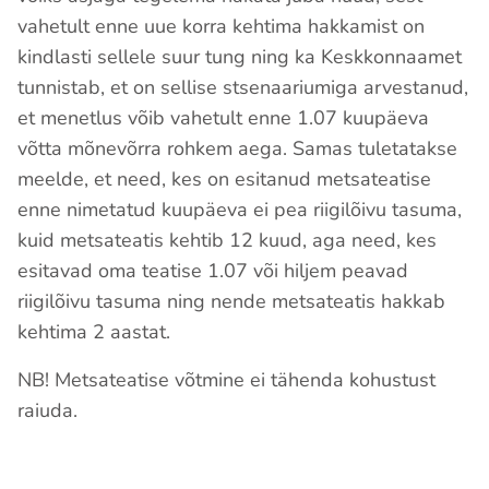
vahetult enne uue korra kehtima hakkamist on
kindlasti sellele suur tung ning ka Keskkonnaamet
tunnistab, et on sellise stsenaariumiga arvestanud,
et menetlus võib vahetult enne 1.07 kuupäeva
võtta mõnevõrra rohkem aega. Samas tuletatakse
meelde, et need, kes on esitanud metsateatise
enne nimetatud kuupäeva ei pea riigilõivu tasuma,
kuid metsateatis kehtib 12 kuud, aga need, kes
esitavad oma teatise 1.07 või hiljem peavad
riigilõivu tasuma ning nende metsateatis hakkab
kehtima 2 aastat.
NB! Metsateatise võtmine ei tähenda kohustust
raiuda.