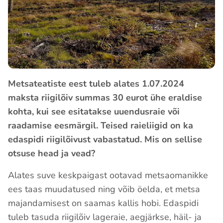
Metsateatiste eest tuleb alates 1.07.2024
maksta riigilõiv summas 30 eurot ühe eraldise
kohta, kui see esitatakse uuendusraie või
raadamise eesmärgil. Teised raieliigid on ka
edaspidi riigilõivust vabastatud. Mis on sellise
otsuse head ja vead?
Alates suve keskpaigast ootavad metsaomanikke
ees taas muudatused ning võib öelda, et metsa
majandamisest on saamas kallis hobi. Edaspidi
tuleb tasuda riigilõiv lageraie, aegjärkse, häil- ja