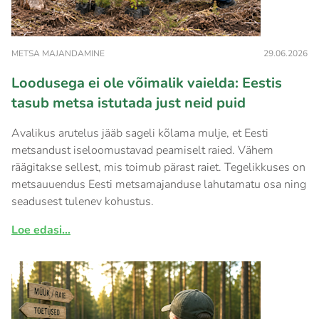
METSA MAJANDAMINE
29.06.2026
Loodusega ei ole võimalik vaielda: Eestis
tasub metsa istutada just neid puid
Avalikus arutelus jääb sageli kõlama mulje, et Eesti
metsandust iseloomustavad peamiselt raied. Vähem
räägitakse sellest, mis toimub pärast raiet. Tegelikkuses on
metsauuendus Eesti metsamajanduse lahutamatu osa ning
seadusest tulenev kohustus.
Loe edasi...