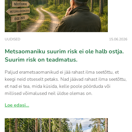
UUDISED
15.06.2026
Metsaomaniku suurim risk ei ole halb ostja.
Suurim risk on teadmatus.
Paljud erametsaomanikud ei jää rahast ilma seetõttu, et
keegi neid otseselt petaks. Nad jäävad rahast ilma seetõttu,
et nad ei tea, mida küsida, kelle poole pöörduda või
millised võimalused neil üldse olemas on.
Loe edasi...