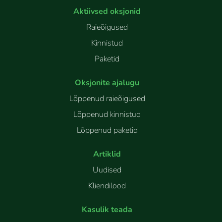
Aktiivsed oksjonid
Raieõigused
Kinnistud
Paketid
Oksjonite ajalugu
Lõppenud raieõigused
Lõppenud kinnistud
Lõppenud paketid
Artiklid
Uudised
Kliendilood
Kasulik teada