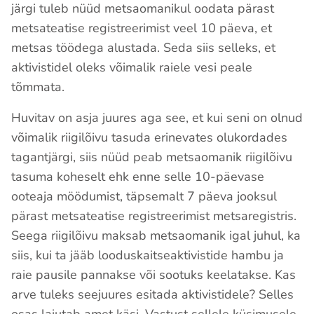
järgi tuleb nüüd metsaomanikul oodata pärast
metsateatise registreerimist veel 10 päeva, et
metsas töödega alustada. Seda siis selleks, et
aktivistidel oleks võimalik raiele vesi peale
tõmmata.
Huvitav on asja juures aga see, et kui seni on olnud
võimalik riigilõivu tasuda erinevates olukordades
tagantjärgi, siis nüüd peab metsaomanik riigilõivu
tasuma koheselt ehk enne selle 10-päevase
ooteaja möödumist, täpsemalt 7 päeva jooksul
pärast metsateatise registreerimist metsaregistris.
Seega riigilõivu maksab metsaomanik igal juhul, ka
siis, kui ta jääb looduskaitseaktivistide hambu ja
raie pausile pannakse või sootuks keelatakse. Kas
arve tuleks seejuures esitada aktivistidele? Selles