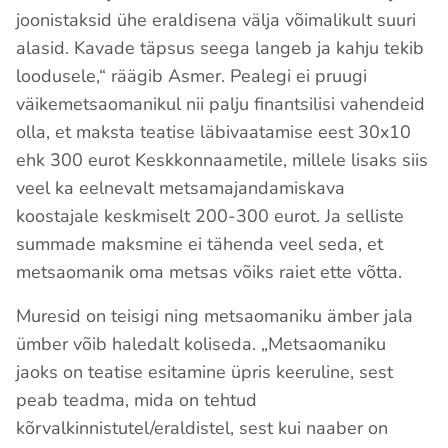
joonistaksid ühe eraldisena välja võimalikult suuri
alasid. Kavade täpsus seega langeb ja kahju tekib
loodusele,“ räägib Asmer. Pealegi ei pruugi
väikemetsaomanikul nii palju finantsilisi vahendeid
olla, et maksta teatise läbivaatamise eest 30x10
ehk 300 eurot Keskkonnaametile, millele lisaks siis
veel ka eelnevalt metsamajandamiskava
koostajale keskmiselt 200-300 eurot. Ja selliste
summade maksmine ei tähenda veel seda, et
metsaomanik oma metsas võiks raiet ette võtta.
Muresid on teisigi ning metsaomaniku ämber jala
ümber võib haledalt koliseda. „Metsaomaniku
jaoks on teatise esitamine üpris keeruline, sest
peab teadma, mida on tehtud
kõrvalkinnistutel/eraldistel, sest kui naaber on