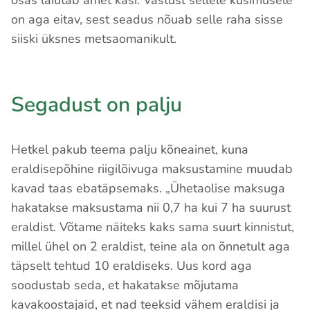
osas laiutab amet käsi. Vastust sellele küsimusele
on aga eitav, sest seadus nõuab selle raha sisse
siiski üksnes metsaomanikult.
Segadust on palju
Hetkel pakub teema palju kõneainet, kuna
eraldisepõhine riigilõivuga maksustamine muudab
kavad taas ebatäpsemaks. „Ühetaolise maksuga
hakatakse maksustama nii 0,7 ha kui 7 ha suurust
eraldist. Võtame näiteks kaks sama suurt kinnistut,
millel ühel on 2 eraldist, teine ala on õnnetult aga
täpselt tehtud 10 eraldiseks. Uus kord aga
soodustab seda, et hakatakse mõjutama
kavakoostajaid, et nad teeksid vähem eraldisi ja