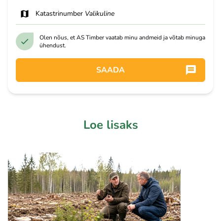
Katastrinumber
Valikuline
Olen nõus, et AS Timber vaatab minu andmeid ja võtab minuga
ühendust.
SAADA
Loe lisaks