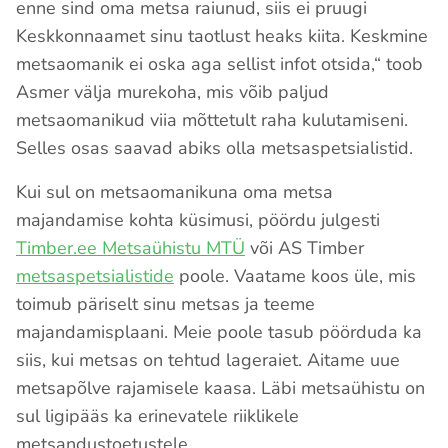
enne sind oma metsa raiunud, siis ei pruugi
Keskkonnaamet sinu taotlust heaks kiita. Keskmine
metsaomanik ei oska aga sellist infot otsida,“ toob
Asmer välja murekoha, mis võib paljud
metsaomanikud viia mõttetult raha kulutamiseni.
Selles osas saavad abiks olla metsaspetsialistid.
Kui sul on metsaomanikuna oma metsa
majandamise kohta küsimusi, pöördu julgesti
Timber.ee Metsaühistu MTÜ
või AS Timber
metsaspetsialistide
poole. Vaatame koos üle, mis
toimub päriselt sinu metsas ja teeme
majandamisplaani. Meie poole tasub pöörduda ka
siis, kui metsas on tehtud lageraiet. Aitame uue
metsapõlve rajamisele kaasa. Läbi metsaühistu on
sul ligipääs ka erinevatele riiklikele
metsandustoetustele.