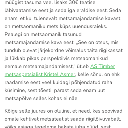
müügist tasuma veel lisaks 30€ teatise
läbivaatamise eest ja seda iga eraldise eest. Seda
enam, et kui tulenevalt metsamajandamise kavast
on metsaomaniku mets küps uuendusraieks.
Pealegi on metsaomanik tasunud
metsamajandamise kava eest. „See on otsus, mis
tundub olevat järjekordne võimalus täita riigikassat
ja lükkab pikas perspektiivis metsaomanikud
eemale metsamajandamisest,“ ütleb
AS Timber
metsaspetsialist Kristel Asmer
, kelle sõnul on ehk
raadamise eest veel kuidagi põhjendatud raha
küsimine, sest tõesti, pärast seda enam uut
metsapõlve selles kohas ei näe.
Kõige selle juures on oluline, et need, kes soovivad
omale kehtivat metsateatist saada riigilõivuvabalt,
võiks asjaga tegelema hakata juba nüüd, sest