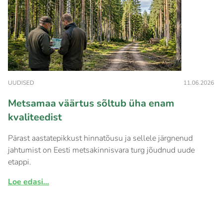
UUDISED
11.06.2026
Metsamaa väärtus sõltub üha enam
kvaliteedist
Pärast aastatepikkust hinnatõusu ja sellele järgnenud
jahtumist on Eesti metsakinnisvara turg jõudnud uude
etappi.
Loe edasi...