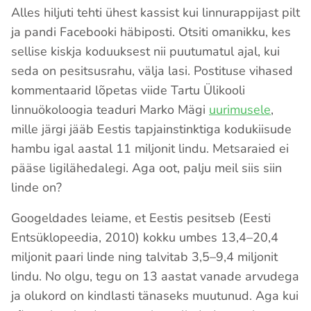
Alles hiljuti tehti ühest kassist kui linnurappijast pilt
ja pandi Facebooki häbiposti. Otsiti omanikku, kes
sellise kiskja koduuksest nii puutumatul ajal, kui
seda on pesitsusrahu, välja lasi. Postituse vihased
kommentaarid lõpetas viide Tartu Ülikooli
linnuökoloogia teaduri Marko Mägi
uurimusele
,
mille järgi jääb Eestis tapjainstinktiga kodukiisude
hambu igal aastal 11 miljonit lindu. Metsaraied ei
pääse ligilähedalegi. Aga oot, palju meil siis siin
linde on?
Googeldades leiame, et Eestis pesitseb (Eesti
Entsüklopeedia, 2010) kokku umbes 13,4–20,4
miljonit paari linde ning talvitab 3,5–9,4 miljonit
lindu. No olgu, tegu on 13 aastat vanade arvudega
ja olukord on kindlasti tänaseks muutunud. Aga kui