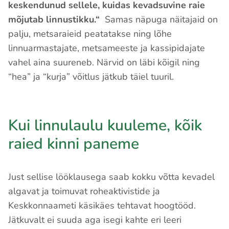
keskendunud sellele, kuidas kevadsuvine raie
mõjutab linnustikku.“
Samas näpuga näitajaid on
palju, metsaraieid peatatakse ning lõhe
linnuarmastajate, metsameeste ja kassipidajate
vahel aina suureneb. Närvid on läbi kõigil ning
“hea” ja “kurja” võitlus jätkub täiel tuuril.
Kui linnulaulu kuuleme, kõik
raied kinni paneme
Just sellise lööklausega saab kokku võtta kevadel
algavat ja toimuvat roheaktivistide ja
Keskkonnaameti käsikäes tehtavat hoogtööd.
Jätkuvalt ei suuda aga isegi kahte eri leeri