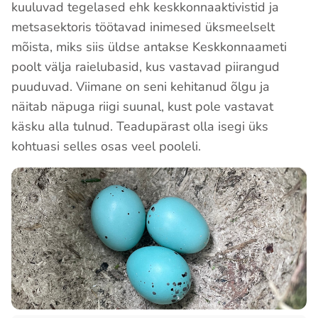
kuuluvad tegelased ehk keskkonnaaktivistid ja
metsasektoris töötavad inimesed üksmeelselt
mõista, miks siis üldse antakse Keskkonnaameti
poolt välja raielubasid, kus vastavad piirangud
puuduvad. Viimane on seni kehitanud õlgu ja
näitab näpuga riigi suunal, kust pole vastavat
käsku alla tulnud. Teadupärast olla isegi üks
kohtuasi selles osas veel pooleli.