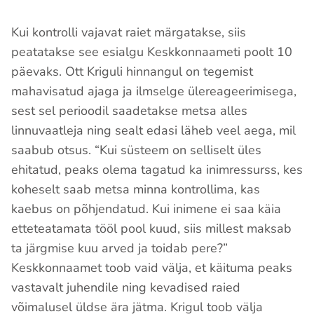
Kui kontrolli vajavat raiet märgatakse, siis
peatatakse see esialgu Keskkonnaameti poolt 10
päevaks. Ott Kriguli hinnangul on tegemist
mahavisatud ajaga ja ilmselge ülereageerimisega,
sest sel perioodil saadetakse metsa alles
linnuvaatleja ning sealt edasi läheb veel aega, mil
saabub otsus. “Kui süsteem on selliselt üles
ehitatud, peaks olema tagatud ka inimressurss, kes
koheselt saab metsa minna kontrollima, kas
kaebus on põhjendatud. Kui inimene ei saa käia
etteteatamata tööl pool kuud, siis millest maksab
ta järgmise kuu arved ja toidab pere?”
Keskkonnaamet toob vaid välja, et käituma peaks
vastavalt juhendile ning kevadised raied
võimalusel üldse ära jätma. Krigul toob välja