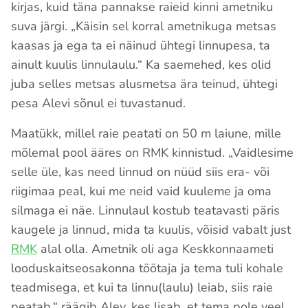
kirjas, kuid täna pannakse raieid kinni ametniku
suva järgi. „Käisin sel korral ametnikuga metsas
kaasas ja ega ta ei näinud ühtegi linnupesa, ta
ainult kuulis linnulaulu.“ Ka saemehed, kes olid
juba selles metsas alusmetsa ära teinud, ühtegi
pesa Alevi sõnul ei tuvastanud.
Maatükk, millel raie peatati on 50 m laiune, mille
mõlemal pool ääres on RMK kinnistud. „Vaidlesime
selle üle, kas need linnud on nüüd siis era- või
riigimaa peal, kui me neid vaid kuuleme ja oma
silmaga ei näe. Linnulaul kostub teatavasti päris
kaugele ja linnud, mida ta kuulis, võisid vabalt just
RMK
alal olla. Ametnik oli aga Keskkonnaameti
looduskaitseosakonna töötaja ja tema tuli kohale
teadmisega, et kui ta linnu(laulu) leiab, siis raie
peatab,“ räägib Alev, kes lisab, et tema pole veel