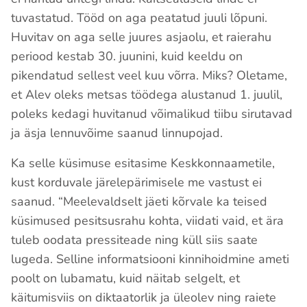
tuvastatud. Tööd on aga peatatud juuli lõpuni.
Huvitav on aga selle juures asjaolu, et raierahu
periood kestab 30. juunini, kuid keeldu on
pikendatud sellest veel kuu võrra. Miks? Oletame,
et Alev oleks metsas töödega alustanud 1. juulil,
poleks kedagi huvitanud võimalikud tiibu sirutavad
ja äsja lennuvõime saanud linnupojad.
Ka selle küsimuse esitasime Keskkonnaametile,
kust korduvale järelepärimisele me vastust ei
saanud. “Meelevaldselt jäeti kõrvale ka teised
küsimused pesitsusrahu kohta, viidati vaid, et ära
tuleb oodata pressiteade ning küll siis saate
lugeda. Selline informatsiooni kinnihoidmine ameti
poolt on lubamatu, kuid näitab selgelt, et
käitumisviis on diktaatorlik ja üleolev ning raiete