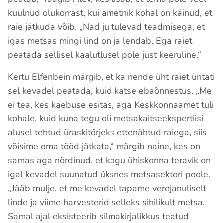
kuulnud olukorrast, kui ametnik kohal on käinud, et
raie jätkuda võib. „Nad ju tulevad teadmisega, et
igas metsas mingi lind on ja lendab. Ega raiet
peatada sellisel kaalutlusel pole just keeruline.“
Kertu Elfenbein märgib, et ka nende üht raiet üritati
sel kevadel peatada, kuid katse ebaõnnestus. „Me
ei tea, kes kaebuse esitas, aga Keskkonnaamet tuli
kohale, kuid kuna tegu oli metsakaitseekspertiisi
alusel tehtud üraskitõrjeks ettenähtud raiega, siis
võisime oma tööd jätkata,“ märgib naine, kes on
samas aga nördinud, et kogu ühiskonna teravik on
igal kevadel suunatud üksnes metsasektori poole.
„Jääb mulje, et me kevadel tapame verejanuliselt
linde ja viime harvesterid selleks sihilikult metsa.
Samal ajal eksisteerib silmakirjalikkus teatud