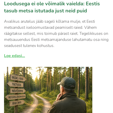
Loodusega ei ole võimalik vaielda: Eestis
tasub metsa istutada just neid puid
Avalikus arutelus jääb sageli kõlama mulje, et Eesti
metsandust iseloomustavad peamiselt raied. Vähem
räägitakse sellest, mis toimub pärast raiet. Tegelikkuses on
metsauuendus Eesti metsamajanduse lahutamatu osa ning
seadusest tulenev kohustus.
Loe edasi...