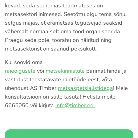
kevad, seda suuremas teadmatuses on
metsasektori inimesed. Seetõttu olgu tema sõnul
selgus majas, et erametsas tegutsejad saaksid
vähemalt normaalselt oma tööd organiseerida.
Praegu seda pole, töörahu on häiritud ning
metsasektorist on saanud peksukott.
Kui soovid oma
raieõigusele
või
metsakinnistule
parimat hinda ja
vastutust teostatavate raietööde eest, võta
ühendust AS Timber
metsaspetsialistidega
! Meie
konsultatsioon on sulle tasuta! Helista meile
6665050 või kirjuta
info@timber.ee