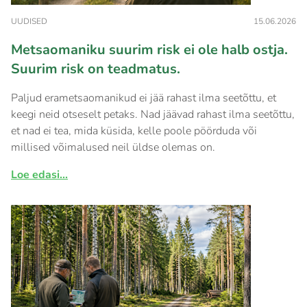
UUDISED
15.06.2026
Metsaomaniku suurim risk ei ole halb ostja.
Suurim risk on teadmatus.
Paljud erametsaomanikud ei jää rahast ilma seetõttu, et
keegi neid otseselt petaks. Nad jäävad rahast ilma seetõttu,
et nad ei tea, mida küsida, kelle poole pöörduda või
millised võimalused neil üldse olemas on.
Loe edasi...