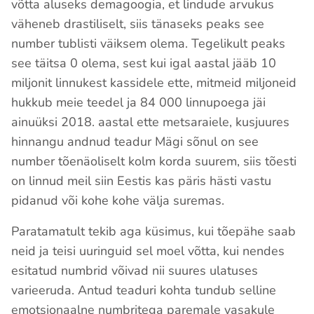
võtta aluseks demagoogia, et lindude arvukus
väheneb drastiliselt, siis tänaseks peaks see
number tublisti väiksem olema. Tegelikult peaks
see täitsa 0 olema, sest kui igal aastal jääb 10
miljonit linnukest kassidele ette, mitmeid miljoneid
hukkub meie teedel ja 84 000 linnupoega jäi
ainuüksi 2018. aastal ette metsaraiele, kusjuures
hinnangu andnud teadur Mägi sõnul on see
number tõenäoliselt kolm korda suurem, siis tõesti
on linnud meil siin Eestis kas päris hästi vastu
pidanud või kohe kohe välja suremas.
Paratamatult tekib aga küsimus, kui tõepähe saab
neid ja teisi uuringuid sel moel võtta, kui nendes
esitatud numbrid võivad nii suures ulatuses
varieeruda. Antud teaduri kohta tundub selline
emotsionaalne numbritega paremale vasakule