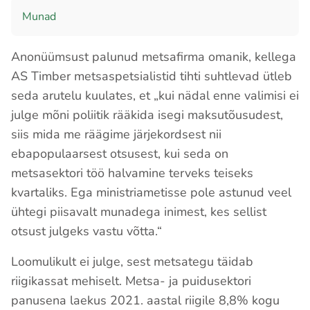
Munad
Anonüümsust palunud metsafirma omanik, kellega
AS Timber metsaspetsialistid tihti suhtlevad ütleb
seda arutelu kuulates, et „kui nädal enne valimisi ei
julge mõni poliitik rääkida isegi maksutõusudest,
siis mida me räägime järjekordsest nii
ebapopulaarsest otsusest, kui seda on
metsasektori töö halvamine terveks teiseks
kvartaliks. Ega ministriametisse pole astunud veel
ühtegi piisavalt munadega inimest, kes sellist
otsust julgeks vastu võtta.“
Loomulikult ei julge, sest metsategu täidab
riigikassat mehiselt. Metsa- ja puidusektori
panusena laekus 2021. aastal riigile 8,8% kogu