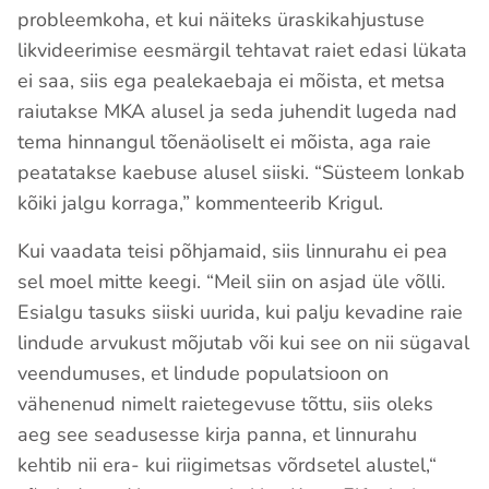
probleemkoha, et kui näiteks üraskikahjustuse
likvideerimise eesmärgil tehtavat raiet edasi lükata
ei saa, siis ega pealekaebaja ei mõista, et metsa
raiutakse MKA alusel ja seda juhendit lugeda nad
tema hinnangul tõenäoliselt ei mõista, aga raie
peatatakse kaebuse alusel siiski. “Süsteem lonkab
kõiki jalgu korraga,” kommenteerib Krigul.
Kui vaadata teisi põhjamaid, siis linnurahu ei pea
sel moel mitte keegi. “Meil siin on asjad üle võlli.
Esialgu tasuks siiski uurida, kui palju kevadine raie
lindude arvukust mõjutab või kui see on nii sügaval
veendumuses, et lindude populatsioon on
vähenenud nimelt raietegevuse tõttu, siis oleks
aeg see seadusesse kirja panna, et linnurahu
kehtib nii era- kui riigimetsas võrdsetel alustel,“