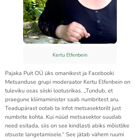
Kertu Elfenbein
Pajaka Puit OÜ üks omanikest ja Facebooki
Metsanduse grupi moderaator Kertu Elfenbein on
tuleviku osas siiski lootusrikas. „Tundub, et
praegune kliimaminister saab numbritest aru.
Teadupärast ootab ta infot metsasektorilt just
numbrite kohta. Kui nüüd metsasektor suudab
need esitada, siis on see kindlasti abiks mõistlike
otsuste langetamisele.“ See jätab vähem ruumi