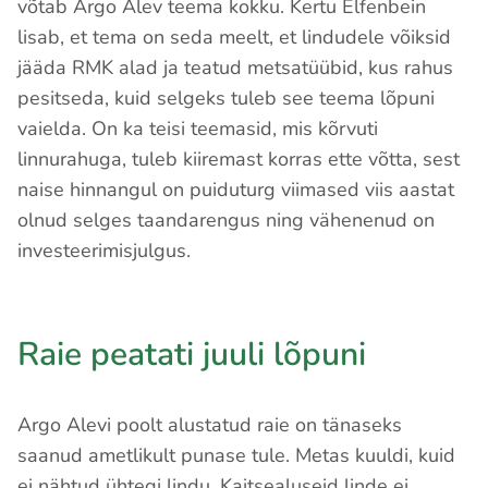
võtab Argo Alev teema kokku. Kertu Elfenbein
lisab, et tema on seda meelt, et lindudele võiksid
jääda RMK alad ja teatud metsatüübid, kus rahus
pesitseda, kuid selgeks tuleb see teema lõpuni
vaielda. On ka teisi teemasid, mis kõrvuti
linnurahuga, tuleb kiiremast korras ette võtta, sest
naise hinnangul on puiduturg viimased viis aastat
olnud selges taandarengus ning vähenenud on
investeerimisjulgus.
Raie peatati juuli lõpuni
Argo Alevi poolt alustatud raie on tänaseks
saanud ametlikult punase tule. Metas kuuldi, kuid
ei nähtud ühtegi lindu. Kaitsealuseid linde ei