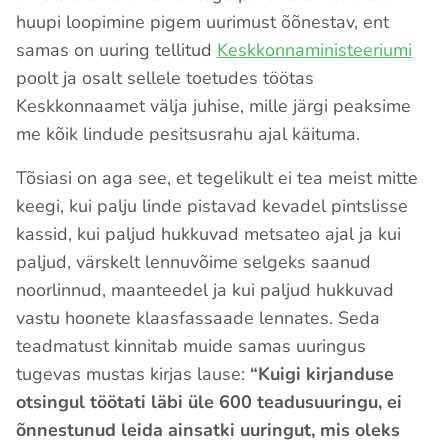
huupi loopimine pigem uurimust õõnestav, ent
samas on uuring tellitud
Keskkonnaministeeriumi
poolt ja osalt sellele toetudes töötas
Keskkonnaamet välja juhise, mille järgi peaksime
me kõik lindude pesitsusrahu ajal käituma.
Tõsiasi on aga see, et tegelikult ei tea meist mitte
keegi, kui palju linde pistavad kevadel pintslisse
kassid, kui paljud hukkuvad metsateo ajal ja kui
paljud, värskelt lennuvõime selgeks saanud
noorlinnud, maanteedel ja kui paljud hukkuvad
vastu hoonete klaasfassaade lennates. Seda
teadmatust kinnitab muide samas uuringus
tugevas mustas kirjas lause:
“Kuigi kirjanduse
otsingul töötati läbi üle 600 teadusuuringu, ei
õnnestunud leida ainsatki uuringut, mis oleks