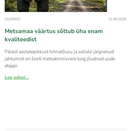
UUDISED
11.06.2026
Metsamaa väärtus sõltub üha enam
kvaliteedist
Pärast aastatepikkust hinnatõusu ja sellele järgnenud
jahtumist on Eesti metsakinnisvara turg jõudnud uude
etappi.
Loe edasi...