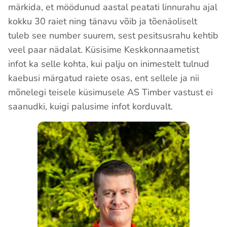
märkida, et möödunud aastal peatati linnurahu ajal
kokku 30 raiet ning tänavu võib ja tõenäoliselt
tuleb see number suurem, sest pesitsusrahu kehtib
veel paar nädalat. Küsisime Keskkonnaametist
infot ka selle kohta, kui palju on inimestelt tulnud
kaebusi märgatud raiete osas, ent sellele ja nii
mõnelegi teisele küsimusele AS Timber vastust ei
saanudki, kuigi palusime infot korduvalt.