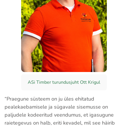
ASi Timber turundusjuht Ott Krigul
“Praegune süsteem on ju üles ehitatud
pealekaebamisele ja sügavale sisemusse on
paljudele kodeeritud veendumus, et igasugune
raietegevus on halb, eriti kevadel, mil see häirib