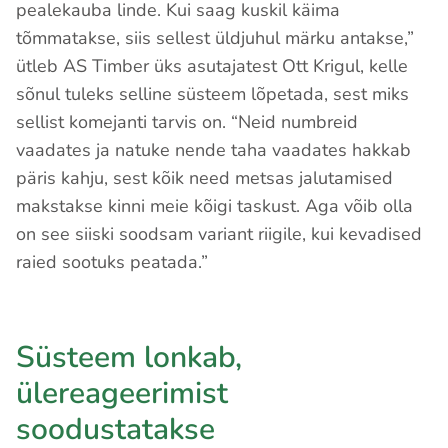
pealekauba linde. Kui saag kuskil käima
tõmmatakse, siis sellest üldjuhul märku antakse,”
ütleb AS Timber üks asutajatest Ott Krigul, kelle
sõnul tuleks selline süsteem lõpetada, sest miks
sellist komejanti tarvis on. “Neid numbreid
vaadates ja natuke nende taha vaadates hakkab
päris kahju, sest kõik need metsas jalutamised
makstakse kinni meie kõigi taskust. Aga võib olla
on see siiski soodsam variant riigile, kui kevadised
raied sootuks peatada.”
Süsteem lonkab,
ülereageerimist
soodustatakse