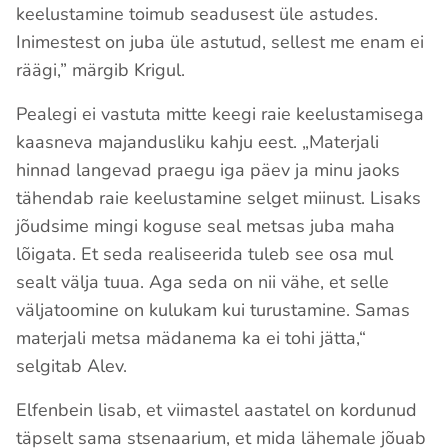
keelustamine toimub seadusest üle astudes.
Inimestest on juba üle astutud, sellest me enam ei
räägi,” märgib Krigul.
Pealegi ei vastuta mitte keegi raie keelustamisega
kaasneva majandusliku kahju eest. „Materjali
hinnad langevad praegu iga päev ja minu jaoks
tähendab raie keelustamine selget miinust. Lisaks
jõudsime mingi koguse seal metsas juba maha
lõigata. Et seda realiseerida tuleb see osa mul
sealt välja tuua. Aga seda on nii vähe, et selle
väljatoomine on kulukam kui turustamine. Samas
materjali metsa mädanema ka ei tohi jätta,“
selgitab Alev.
Elfenbein lisab, et viimastel aastatel on kordunud
täpselt sama stsenaarium, et mida lähemale jõuab