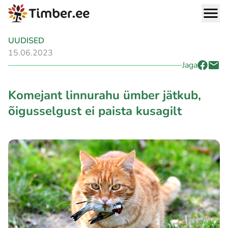
UUDISED
15.06.2023
Jaga
Komejant linnurahu ümber jätkub,
õigusselgust ei paista kusagilt