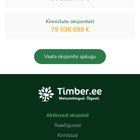
Kinnistute oksjonitelt
79 536 898 €
Vaata oksjonite ajalugu
Aktiivsed oksjonid
Raieõigused
Kinnistud