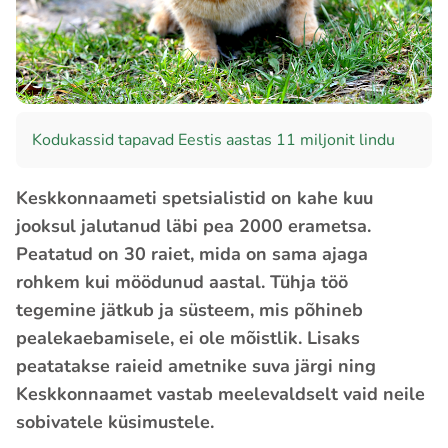
Kodukassid tapavad Eestis aastas 11 miljonit lindu
Keskkonnaameti spetsialistid on kahe kuu
jooksul jalutanud läbi pea 2000 erametsa.
Peatatud on 30 raiet, mida on sama ajaga
rohkem kui möödunud aastal. Tühja töö
tegemine jätkub ja süsteem, mis põhineb
pealekaebamisele, ei ole mõistlik. Lisaks
peatatakse raieid ametnike suva järgi ning
Keskkonnaamet vastab meelevaldselt vaid neile
sobivatele küsimustele.