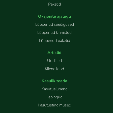
Paketid
Oksjonite ajalugu
Lõppenud raieõigused
Lõppenud kinnistud
Lõppenud paketid
Artiklid
Uudised
Kliendilood
Kasulik teada
Kasutusjuhend
Lepingud
Kasutustingimused