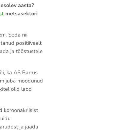
äesolev aasta?
st
metsasektori
em. Seda nii
tanud positiivselt
da ja tööstustele
õi, ka AS Barrus
 enam juba möödunud
itel olid laod
 koroonakriisist
puidu
arudest ja jääda