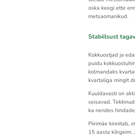
oska keegi ette en
metsaomanikud.
Stabiilsust taga
Kokkuostjad ja eda
puidu kokkuostuhi
kolmandaks kvartal
kvartaliga mingit dr
Kuuldavasti on akt
seisavad. Tekkinud
ka nendes hindade
Piirimäe kinnitab, 
15 aasta kõrgeim. 