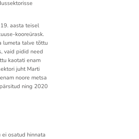
dussektorisse
9. aasta teisel
kuuse-kooreürask.
 lumeta talve tõttu
, vaid pidid need
ttu kaotati enam
ktori juht Marti
is enam noore metsa
 pärsitud ning 2020
u ei osatud hinnata