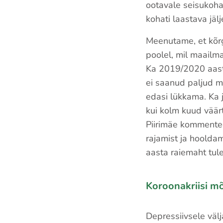
ootavale seisukoha
kohati laastava jälj
Meenutame, et kõrg
poolel, mil maail
Ka 2019/2020 aasta 
ei saanud paljud m
edasi lükkama. Ka 
kui kolm kuud väär
Piirimäe kommentee
rajamist ja hoolda
aasta raiemaht tul
Koroonakriisi mõ
Depressiivsele välj