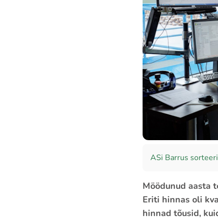
ASi Barrus sorteer
Möödunud aasta te
Eriti hinnas oli k
hinnad tõusid, kui