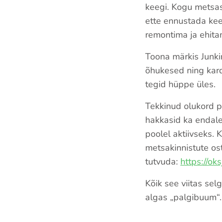
keegi. Kogu metsas
ette ennustada kee
remontima ja ehita
Toona märkis Junkin,
õhukesed ning kard
tegid hüppe üles.
Tekkinud olukord p
hakkasid ka endale 
poolel aktiivseks.
metsakinnistute os
tutvuda:
https://ok
Kõik see viitas se
algas „palgibuum“.