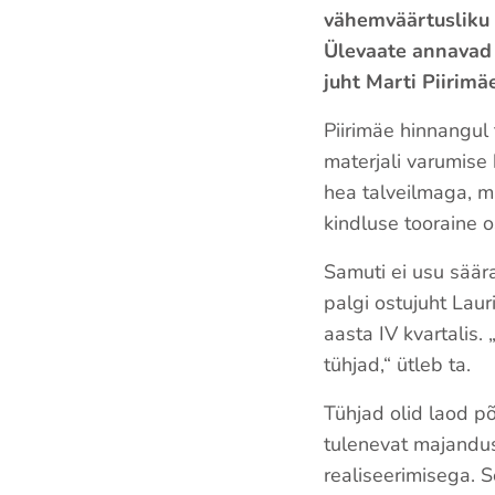
vähemväärtusliku 
Ülevaate annava
juht Marti Piirimäe
Piirimäe hinnangul 
materjali varumise 
hea talveilmaga, 
kindluse tooraine o
Samuti ei usu säär
palgi ostujuht Laur
aasta IV kvartalis.
tühjad,“ ütleb ta.
Tühjad olid laod põ
tulenevat majandus
realiseerimisega. S