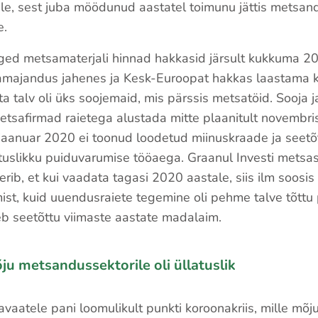
le, sest juba möödunud aastatel toimunu jättis metsan
e.
ed metsamaterjali hinnad hakkasid järsult kukkuma 201
mamajandus jahenes ja Kesk-Euroopat hakkas laastama 
talv oli üks soojemaid, mis pärssis metsatöid. Sooja ja
etsafirmad raietega alustada mitte plaanitult novembris
jaanuar 2020 ei toonud loodetud miinuskraade ja seetõ
tuslikku puiduvarumise tööaega. Graanul Investi metsase
rib, et kui vaadata tagasi 2020 aastale, siis ilm soos
mist, kuid uuendusraiete tegemine oli pehme talve tõttu
eb seetõttu viimaste aastate madalaim.
ju metsandussektorile oli üllatuslik
avaatele pani loomulikult punkti koroonakriis, mille mõj