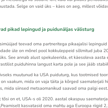
nustada. Selge on vaid üks – käes on aeg, millest võida
vad pikad lepingud ja puidunäljas välisturg
simüüjad teevad oma partneritega pikaajalisi lepinguid 
ndade üle on mõnel pool kokkuleppeid sõlmitud juba 2
iks. See annab alust spekuleerida, et käesoleva aasta
astilist puiduhinna langust karta pole ja see jääb stabii
iivseks muutunud ka USA puiduturg, kus tootmised too
 on vaakum, mida on vaja täita ja kõrged saematerjali 
s, mida siinsed metsaomanikud saavad oma palgi eest.
et tõsi on et, USA-s oli 2020. aastal okaspuu saematerja
„Peamiselt kasvatasid oma mahtu aga Euroopa riigid 2,1