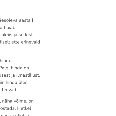
äesoleva aasta I
id hoiab
kriis ja sellest
iselt ette erinevaid
 hindu
 Palgi hinda on
est ja ilmastikust.
iin hinda üles
a teevad.
l näha võime, on
eostada. Hetkel
seda jätkub, ei