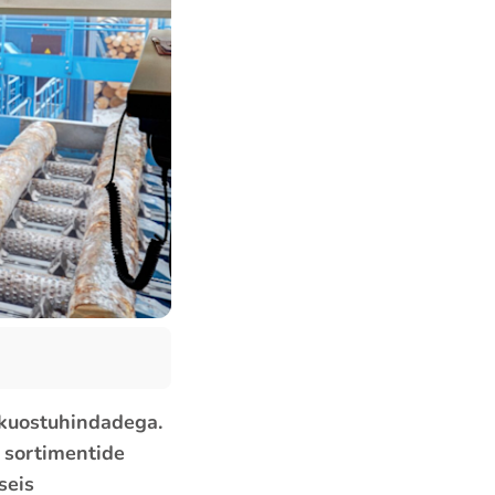
kkuostuhindadega.
e sortimentide
seis