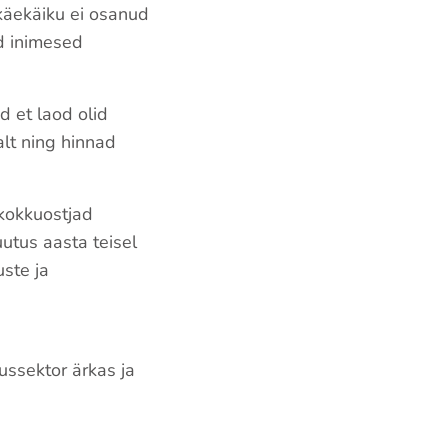
käekäiku ei osanud
ud inimesed
d et laod olid
alt ning hinnad
 kokkuostjad
uutus aasta teisel
ste ja
ussektor ärkas ja