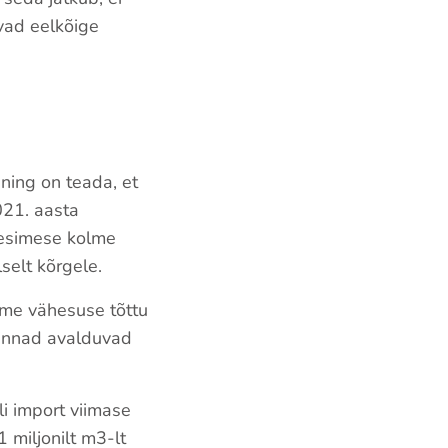
vad eelkõige
ning on teada, et
021. aasta
 esimese kolme
lselt kõrgele.
rme vähesuse tõttu
hinnad avalduvad
li import viimase
 miljonilt m3-lt