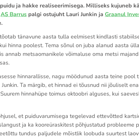
puidu ja hakke realiseerimisega. Milliseks kujuneb k
d
AS Barrus
palgi ostujuht Lauri Junkin ja
Graanul Inve
.
tõotab tänavune aasta tulla eelmisest kindlasti stabiils
kui hinna poolest. Tema sõnul on juba alanud aasta ülla
mis annab metsaomanikele võimaluse oma metsi majanda
sas.
asesse hinnarallisse, nagu möödunud aasta teine pool t
i Junkin. Ta märgib, et hinnad ei tõusnud nii jõuliselt
 „Suurem hinnahüpe toimus oktoobri alguses, kui saevesk
hjusel, et puiduvarumisega tegelevad ettevõtted kartsid
langust ja ka kooreüraskitest põhjustatud probleeme 
eetõttu tundus paljudele mõistlik loobuda suurtest laov