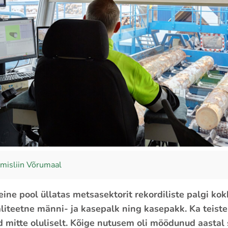
imisliin Võrumaal
ine pool üllatas metsasektorit rekordiliste palgi ko
valiteetne männi- ja kasepalk ning kasepakk. Ka teist
d mitte oluliselt. Kõige nutusem oli möödunud aastal 