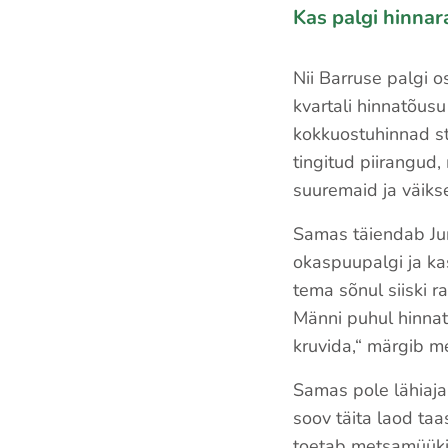
Kas palgi hinnara
Nii Barruse palgi o
kvartali hinnatõusu
kokkuostuhinnad sta
tingitud piirangud,
suuremaid ja väiks
Samas täiendab Jun
okaspuupalgi ja kas
tema sõnul siiski r
Männi puhul hinnatõ
kruvida,“ märgib me
Samas pole lähiaja
soov täita laod taa
toetab metsamüüki 