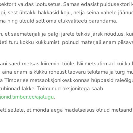
ektorit valdas lootusetus. Samas edasist puidusektori 
gi, sest ühtäkki hakkasid koju, nelja seina vahele jään
ma ning üleüldiselt oma elukvaliteeti parandama.
 et saematerjali ja palgi järele tekkis järsk nõudlus, kui
eti turu kokku kukkumist, polnud materjali enam piisav
ani saed metsas kiiremini tööle. Nii metsafirmad kui ka
aina enam isiklikku rohelist laovaru tekitama ja turg m
 Ka Timber.ee metsaoksjonikeskkonnas hüppasid raieõigu
tuhinnad lakke. Toimunud oksjonitega saab
sjonid.timber.ee/ajalugu
.
lgelt sellele, et mõnda aega madalseisus olnud metsand