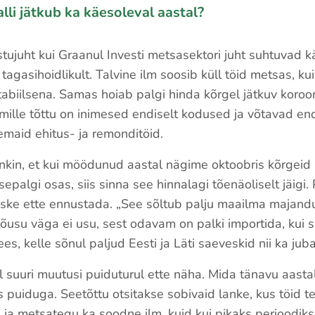
lli jätkub ka käesoleval aastal?
stujuht kui Graanul Investi metsasektori juht suhtuvad k
 tagasihoidlikult. Talvine ilm soosib küll töid metsas, ku
biilsena. Samas hoiab palgi hinda kõrgel jätkuv koroona
 mille tõttu on inimesed endiselt kodused ja võtavad end
emaid ehitus- ja remonditöid.
kin, et kui möödunud aastal nägime oktoobris kõrgeid
epalgi osas, siis sinna see hinnalagi tõenäoliselt jäigi.
aske ette ennustada. „See sõltub palju maailma majandus
usu väga ei usu, sest odavam on palki importida, kui s
es, kelle sõnul paljud Eesti ja Läti saeveskid nii ka jub
l suuri muutusi puiduturul ette näha. Mida tänavu aasta
s puiduga. Seetõttu otsitakse sobivaid lanke, kus töid t
ja metsategu ka soodne ilm, kuid kui pikaks perioodiks 