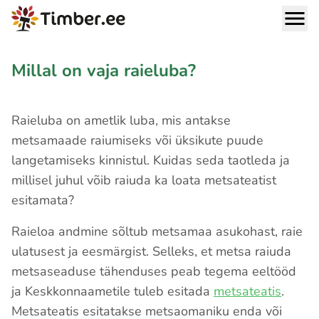
Millal on vaja raieluba?
Raieluba on ametlik luba, mis antakse
metsamaade raiumiseks või üksikute puude
langetamiseks kinnistul. Kuidas seda taotleda ja
millisel juhul võib raiuda ka loata metsateatist
esitamata?
Raieloa andmine sõltub metsamaa asukohast, raie
ulatusest ja eesmärgist. Selleks, et metsa raiuda
metsaseaduse tähenduses peab tegema eeltööd
ja Keskkonnaametile tuleb esitada
metsateatis
.
Metsateatis esitatakse metsaomaniku enda või