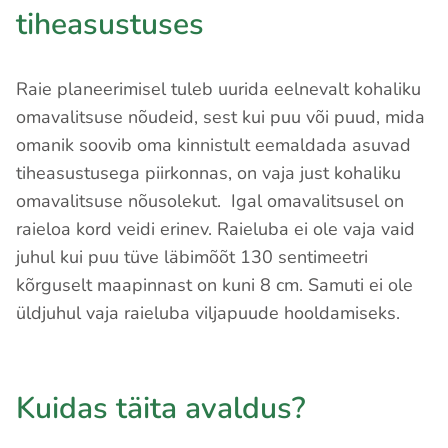
tiheasustuses
Raie planeerimisel tuleb uurida eelnevalt kohaliku
omavalitsuse nõudeid, sest kui puu või puud, mida
omanik soovib oma kinnistult eemaldada asuvad
tiheasustusega piirkonnas, on vaja just kohaliku
omavalitsuse nõusolekut. Igal omavalitsusel on
raieloa kord veidi erinev. Raieluba ei ole vaja vaid
juhul kui puu tüve läbimõõt 130 sentimeetri
kõrguselt maapinnast on kuni 8 cm. Samuti ei ole
üldjuhul vaja raieluba viljapuude hooldamiseks.
Kuidas täita avaldus?