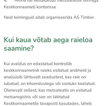
4. Minna ise eeltäidetud metsateatise vormiga
Keskkonnaameti kontorisse
Neid toiminguid aitab organiseerida AS Timber.
Kui kaua võtab aega raieloa
saamine?
Kui avaldus on edastatud kontrollib
keskkonnaametnik raieks esitatud andmeid ja
analüüsib lähtuvalt seadustest, kas raie on
lubatud, on kitsendustega või sootuks keelatud.
Olenevalt sellest, kas metsateatis on esitatud
metsaregistris või see on läkitatud
Keskkonnaametile tavaposti kasutades, läheb