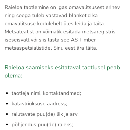
Raieloa taotlemine on igas omavalitsusest erinev
ning seega tuleb vastavad blanketid ka
omavalitsuse kodulehelt üles leida ja täita.
Metsateatist on võimalik esitada metsaregistris
iseseisvalt või siis lasta see AS Timber
metsaspetsialistidel Sinu eest ära täita.
Raieloa saamiseks esitataval taotlusel peab
olema:
taotleja nimi, kontaktandmed;
katastriüksuse aadress;
raiutavate puu(de) liik ja arv;
põhjendus puu(de) raieks;