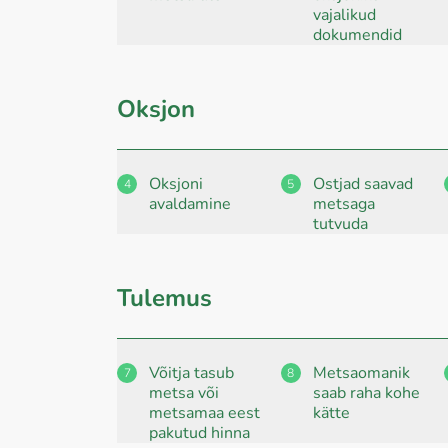
vajalikud
dokumendid
Oksjon
Oksjoni
Ostjad saavad
4
5
avaldamine
metsaga
tutvuda
Tulemus
Võitja tasub
Metsaomanik
7
8
metsa või
saab raha kohe
metsamaa eest
kätte
pakutud hinna