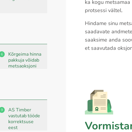
ka kogu metsamaa 
protsessi vältel.
Hindame sinu metsa 
saadavate andmete.
saaksime anda soovi
et saavutada oksjon
Kõrgeima hinna
6
pakkuja võidab
metsaoksjoni
AS Timber
9
vastutab tööde
korrektsuse
Vormista
eest