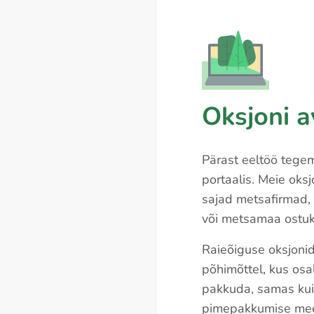
Oksjoni 
Pärast eeltöö tege
portaalis. Meie oks
sajad metsafirmad, 
või metsamaa ostuk
Raieõiguse oksjonid
põhimõttel, kus osa
pakkuda, samas ku
pimepakkumise mee