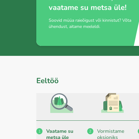
vaatame su metsa üle!
Soovid müüa raieõigust või kinnistut? Võta
ühendust, aitame meeleldi.
Eeltöö
Vaatame su
Vormistame
1
2
metsa üle
oksjoniks