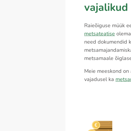
vajaliku
Raieõiguse müük e
metsateatise
olemas
need dokumendid ko
metsamajandamiska
metsamaale õiglase
Meie meeskond on a
vajadusel ka
metsa