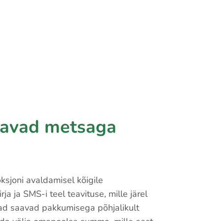
aavad metsaga
sjoni avaldamisel kõigile
ja ja SMS-i teel teavituse, mille järel
jad saavad pakkumisega põhjalikult