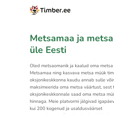
Metsamaa ja metsa
üle Eesti
Oled metsaomanik ja kaalud oma metsa
Metsamaa ning kasvava metsa müük tim
oksjonikeskkonna kaudu annab sulle võ
maksimeerida oma metsa väärtust, sest 
oksjonikeskkonnale saad oma metsa mü
hinnaga. Meie platvormi jälgivad igapäe
kui 200 kogenud ja usaldusväärset