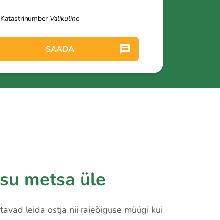
Katastrinumber
Valikuline
SAADA
su metsa üle
itavad leida ostja nii raieõiguse müügi kui