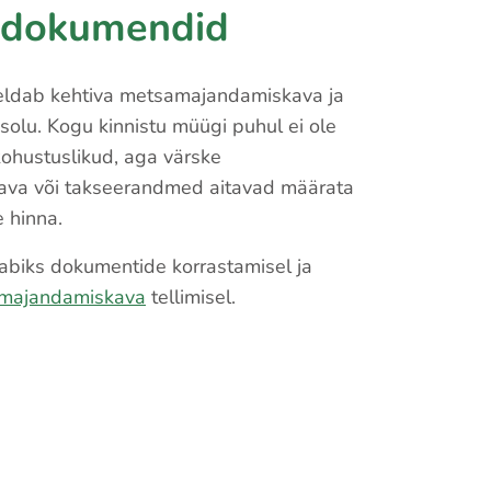
d dokumendid
eldab kehtiva metsamajandamiskava ja
olu. Kogu kinnistu müügi puhul ei ole
hustuslikud, aga värske
va või takseerandmed aitavad määrata
 hinna.
biks dokumentide korrastamisel ja
majandamiskava
tellimisel.