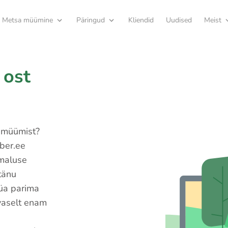
Metsa müümine
Päringud
Kliendid
Uudised
Meist
 ost
 müümist?
ber.ee
imaluse
tänu
üa parima
vaselt enam