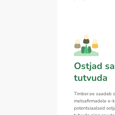
Ostjad s
tutvuda
Timber.ee saadab ok
metsafirmadele e-kir
potentsiaalsed ost