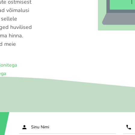
ute ostmisest
vad võimalusi
sellele
ged huvilised
ma hinna.
id meie
jonitega
ega
Sinu Nimi