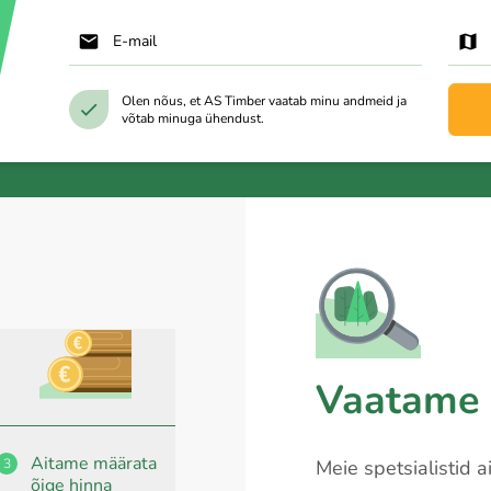
E-mail
Olen nõus, et AS Timber vaatab minu andmeid ja
võtab minuga ühendust.
Vaatame 
Aitame määrata
3
Meie spetsialistid a
õige hinna