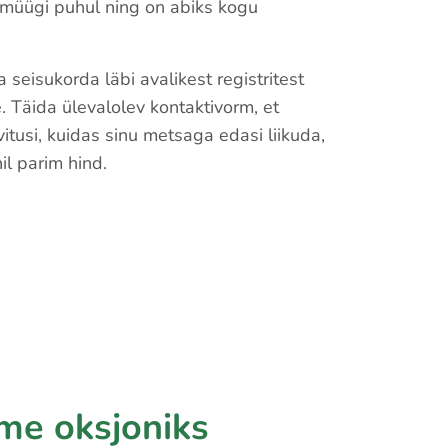
müügi puhul ning on abiks kogu
seisukorda läbi avalikest registritest
 Täida ülevalolev kontaktivorm, et
tusi, kuidas sinu metsaga edasi liikuda,
il parim hind.
me oksjoniks