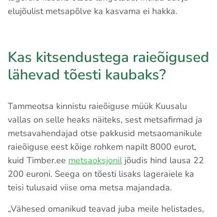
elujõulist metsapõlve ka kasvama ei hakka.
Kas kitsendustega raieõigused
lähevad tõesti kaubaks?
Tammeotsa kinnistu raieõiguse müük Kuusalu
vallas on selle heaks näiteks, sest metsafirmad ja
metsavahendajad otse pakkusid metsaomanikule
raieõiguse eest kõige rohkem napilt 8000 eurot,
kuid Timber.ee
metsaoksjonil
jõudis hind lausa 22
200 euroni. Seega on tõesti lisaks lageraiele ka
teisi tulusaid viise oma metsa majandada.
„Vähesed omanikud teavad juba meile helistades,