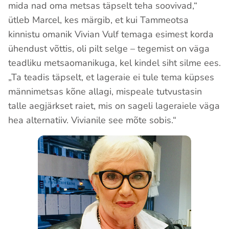
mida nad oma metsas täpselt teha soovivad,“
ütleb Marcel, kes märgib, et kui Tammeotsa
kinnistu omanik Vivian Vulf temaga esimest korda
ühendust võttis, oli pilt selge – tegemist on väga
teadliku metsaomanikuga, kel kindel siht silme ees.
„Ta teadis täpselt, et lageraie ei tule tema küpses
männimetsas kõne allagi, mispeale tutvustasin
talle aegjärkset raiet, mis on sageli lageraiele väga
hea alternatiiv. Vivianile see mõte sobis.“