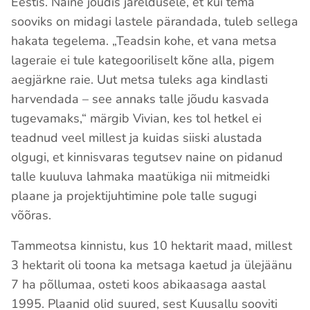
Eestis. Naine jõudis järeldusele, et kui tema
sooviks on midagi lastele pärandada, tuleb sellega
hakata tegelema. „Teadsin kohe, et vana metsa
lageraie ei tule kategooriliselt kõne alla, pigem
aegjärkne raie. Uut metsa tuleks aga kindlasti
harvendada – see annaks talle jõudu kasvada
tugevamaks,“ märgib Vivian, kes tol hetkel ei
teadnud veel millest ja kuidas siiski alustada
olgugi, et kinnisvaras tegutsev naine on pidanud
talle kuuluva lahmaka maatükiga nii mitmeidki
plaane ja projektijuhtimine pole talle sugugi
võõras.
Tammeotsa kinnistu, kus 10 hektarit maad, millest
3 hektarit oli toona ka metsaga kaetud ja ülejäänu
7 ha põllumaa, osteti koos abikaasaga aastal
1995. Plaanid olid suured, sest Kuusallu sooviti