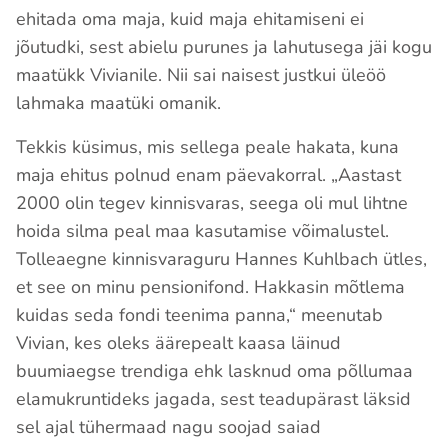
ehitada oma maja, kuid maja ehitamiseni ei
jõutudki, sest abielu purunes ja lahutusega jäi kogu
maatükk Vivianile. Nii sai naisest justkui üleöö
lahmaka maatüki omanik.
Tekkis küsimus, mis sellega peale hakata, kuna
maja ehitus polnud enam päevakorral. „Aastast
2000 olin tegev kinnisvaras, seega oli mul lihtne
hoida silma peal maa kasutamise võimalustel.
Tolleaegne kinnisvaraguru Hannes Kuhlbach ütles,
et see on minu pensionifond. Hakkasin mõtlema
kuidas seda fondi teenima panna,“ meenutab
Vivian, kes oleks äärepealt kaasa läinud
buumiaegse trendiga ehk lasknud oma põllumaa
elamukruntideks jagada, sest teadupärast läksid
sel ajal tühermaad nagu soojad saiad