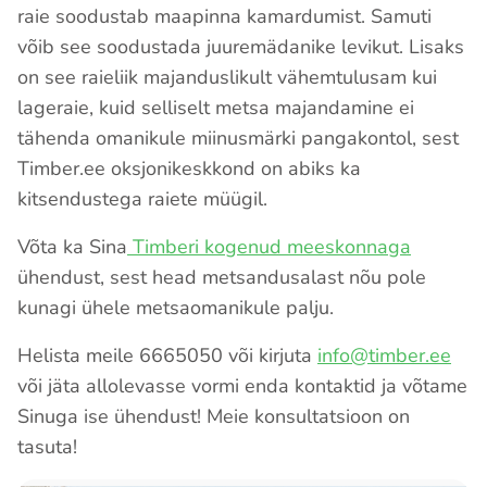
raie soodustab maapinna kamardumist. Samuti
võib see soodustada juuremädanike levikut. Lisaks
on see raieliik majanduslikult vähemtulusam kui
lageraie, kuid selliselt metsa majandamine ei
tähenda omanikule miinusmärki pangakontol, sest
Timber.ee oksjonikeskkond on abiks ka
kitsendustega raiete müügil.
Võta ka Sina
Timberi kogenud meeskonnaga
ühendust, sest head metsandusalast nõu pole
kunagi ühele metsaomanikule palju.
Helista meile 6665050 või kirjuta
info@timber.ee
või jäta allolevasse vormi enda kontaktid ja võtame
Sinuga ise ühendust! Meie konsultatsioon on
tasuta!