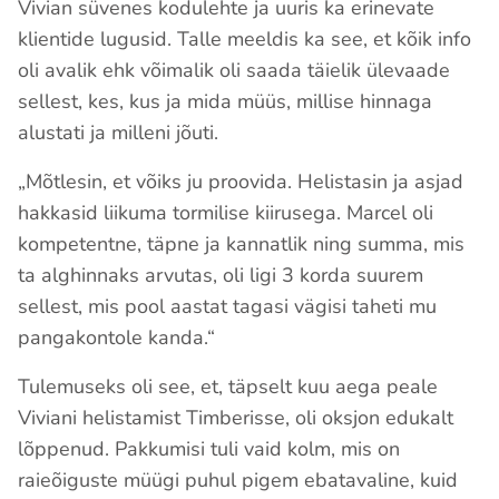
Vivian süvenes kodulehte ja uuris ka erinevate
klientide lugusid. Talle meeldis ka see, et kõik info
oli avalik ehk võimalik oli saada täielik ülevaade
sellest, kes, kus ja mida müüs, millise hinnaga
alustati ja milleni jõuti.
„Mõtlesin, et võiks ju proovida. Helistasin ja asjad
hakkasid liikuma tormilise kiirusega. Marcel oli
kompetentne, täpne ja kannatlik ning summa, mis
ta alghinnaks arvutas, oli ligi 3 korda suurem
sellest, mis pool aastat tagasi vägisi taheti mu
pangakontole kanda.“
Tulemuseks oli see, et, täpselt kuu aega peale
Viviani helistamist Timberisse, oli oksjon edukalt
lõppenud. Pakkumisi tuli vaid kolm, mis on
raieõiguste müügi puhul pigem ebatavaline, kuid