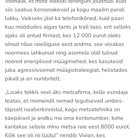
Võimalik, et mõte olekski tehinguni jõudnud, kuid
siis saabus koroonakevad ja kogu maailm pandi
lukku. Vaikseks jäid ka telefonikõned, kuid paari
kuu möödudes algas tants ja trall taas, ent selleks
ajaks oli antud firmast, kes 12 000 eurot oleks
olnud nõus raieõiguse eest andma, see viisakas
noormees lahkunud ning asemele olid tulnud
noored energilised müügimehed, kes kasutasid
juba agressiivsemat müügistrateegiat, helistades
pikalt ja eri numbritelt.
„Lisaks tekkis veel üks metsafirma, kelle esindaja
teatas, et momendil nemad tegutsevad umbes-
täpselt naaberkinnistul, kogu metsatehnika on
käepärast ja andku ma oma kontonumber, kohe
kantakse sellele minu metsa raie eest 8000 eurot.
Kõik see oli nii tüütu!“ nendib Vivian, kes