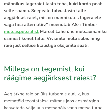
männikus lageraiet lasta teha, kuid korda peab
selle saama. Seepeale tutvustasin talle
aegjärkset raiet, mis on männikutes lageraiele
väga hea alternatiiv,“ meenutab AS-i Timber
metsaspetsialist
Marcel Lahe ühe metsaomaniku
esimest kõnet talle. Vivianile mõte sobis ning
raie just sellise klausliga oksjonile seati.
Millega on tegemist, kui
räägime aegjärksest raiest?
Aegjärkne raie on üks turberaie alaliik, kus
metsatöid teostatakse mitmes jaos eesmärgiga
kasvatada välja uus metsapõlv vana metsa turbe