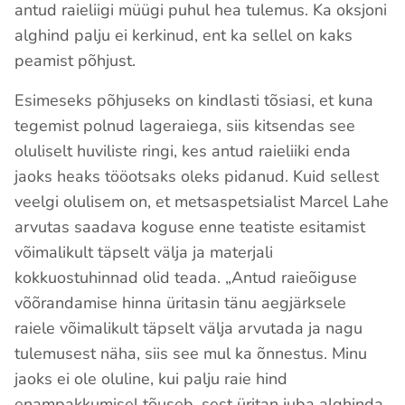
antud raieliigi müügi puhul hea tulemus. Ka oksjoni
alghind palju ei kerkinud, ent ka sellel on kaks
peamist põhjust.
Esimeseks põhjuseks on kindlasti tõsiasi, et kuna
tegemist polnud lageraiega, siis kitsendas see
oluliselt huviliste ringi, kes antud raieliiki enda
jaoks heaks tööotsaks oleks pidanud. Kuid sellest
veelgi olulisem on, et metsaspetsialist Marcel Lahe
arvutas saadava koguse enne teatiste esitamist
võimalikult täpselt välja ja materjali
kokkuostuhinnad olid teada. „Antud raieõiguse
võõrandamise hinna üritasin tänu aegjärksele
raiele võimalikult täpselt välja arvutada ja nagu
tulemusest näha, siis see mul ka õnnestus. Minu
jaoks ei ole oluline, kui palju raie hind
enampakkumisel tõuseb, sest üritan juba alghinda