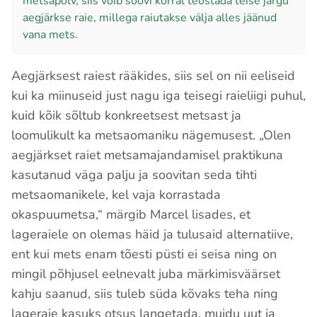
metsapõlv, siis võib soovi korral teostada teise järgu
aegjärkse raie, millega raiutakse välja alles jäänud
vana mets.
Aegjärksest raiest rääkides, siis sel on nii eeliseid
kui ka miinuseid just nagu iga teisegi raieliigi puhul,
kuid kõik sõltub konkreetsest metsast ja
loomulikult ka metsaomaniku nägemusest. „Olen
aegjärkset raiet metsamajandamisel praktikuna
kasutanud väga palju ja soovitan seda tihti
metsaomanikele, kel vaja korrastada
okaspuumetsa,“ märgib Marcel lisades, et
lageraiele on olemas häid ja tulusaid alternatiive,
ent kui mets enam tõesti püsti ei seisa ning on
mingil põhjusel eelnevalt juba märkimisväärset
kahju saanud, siis tuleb süda kõvaks teha ning
lageraie kasuks otsus langetada, muidu uut ja