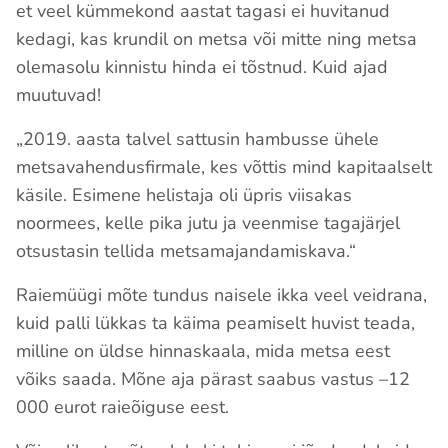
et veel kümmekond aastat tagasi ei huvitanud
kedagi, kas krundil on metsa või mitte ning metsa
olemasolu kinnistu hinda ei tõstnud. Kuid ajad
muutuvad!
„2019. aasta talvel sattusin hambusse ühele
metsavahendusfirmale, kes võttis mind kapitaalselt
käsile. Esimene helistaja oli üpris viisakas
noormees, kelle pika jutu ja veenmise tagajärjel
otsustasin tellida metsamajandamiskava.“
Raiemüügi mõte tundus naisele ikka veel veidrana,
kuid palli lükkas ta käima peamiselt huvist teada,
milline on üldse hinnaskaala, mida metsa eest
võiks saada. Mõne aja pärast saabus vastus –12
000 eurot raieõiguse eest.