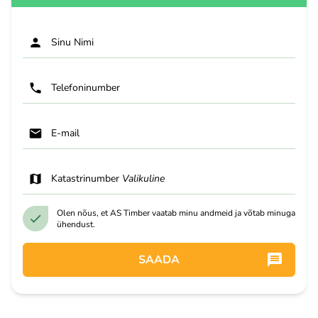
Sinu Nimi
Telefoninumber
E-mail
Katastrinumber
Valikuline
Olen nõus, et AS Timber vaatab minu andmeid ja võtab minuga
ühendust.
SAADA