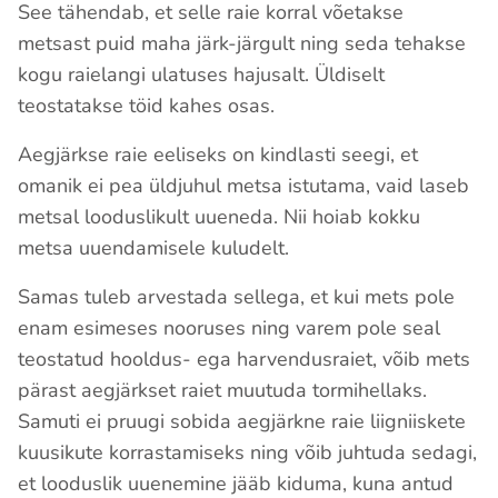
See tähendab, et selle raie korral võetakse
metsast puid maha järk-järgult ning seda tehakse
kogu raielangi ulatuses hajusalt. Üldiselt
teostatakse töid kahes osas.
Aegjärkse raie eeliseks on kindlasti seegi, et
omanik ei pea üldjuhul metsa istutama, vaid laseb
metsal looduslikult uueneda. Nii hoiab kokku
metsa uuendamisele kuludelt.
Samas tuleb arvestada sellega, et kui mets pole
enam esimeses nooruses ning varem pole seal
teostatud hooldus- ega harvendusraiet, võib mets
pärast aegjärkset raiet muutuda tormihellaks.
Samuti ei pruugi sobida aegjärkne raie liigniiskete
kuusikute korrastamiseks ning võib juhtuda sedagi,
et looduslik uuenemine jääb kiduma, kuna antud