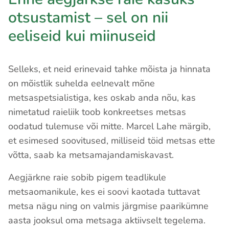
otsustamist – sel on nii
eeliseid kui miinuseid
Selleks, et neid erinevaid tahke mõista ja hinnata
on mõistlik suhelda eelnevalt mõne
metsaspetsialistiga, kes oskab anda nõu, kas
nimetatud raieliik toob konkreetses metsas
oodatud tulemuse või mitte. Marcel Lahe märgib,
et esimesed soovitused, milliseid töid metsas ette
võtta, saab ka metsamajandamiskavast.
Aegjärkne raie sobib pigem teadlikule
metsaomanikule, kes ei soovi kaotada tuttavat
metsa nägu ning on valmis järgmise paarikümne
aasta jooksul oma metsaga aktiivselt tegelema.