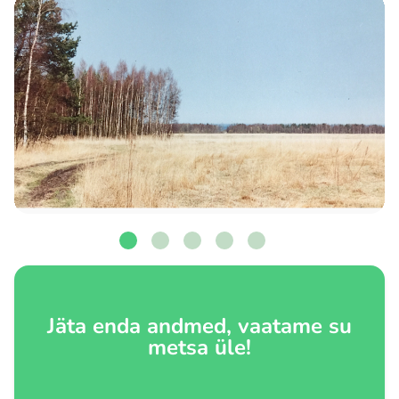
Jäta enda andmed, vaatame su
metsa üle!