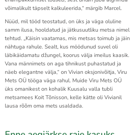
võimalikult täpselt kalkuleerida,“ märgib Marcel.
Nüüd, mil tööd teostatud, on üks ja väga oluline
samm ilusa, hooldatud ja jätkusuutliku metsa nimel
tehtud. „Käisin vaatamas, mis metsas toimub ja jäin
nähtuga rahule. Sealt, kus möödunud suvel oli
läbikäidamatu džungel, koorus välja imeilus kaasik.
Vana männimets on aga tihnikust puhastatud ja
näeb elegantne välja,“ on Vivian oksjonivõitja, Viru
Mets OÜ tööga väga rahul. Muide Viru Mets OÜ
üks omanikest on kohalik Kuusalu valla tubli
metsamees Koit Tõnisson, kelle kätte oli Vivianil
lausa rõõm oma mets usaldada.
Enne aegjärkse raie kasuks