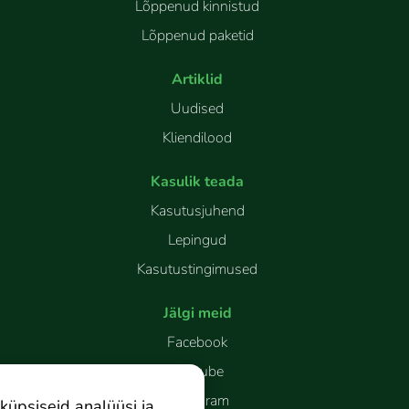
Lõppenud kinnistud
Lõppenud paketid
Artiklid
Uudised
Kliendilood
Kasulik teada
Kasutusjuhend
Lepingud
Kasutustingimused
Jälgi meid
Facebook
Youtube
Instagram
küpsiseid analüüsi ja