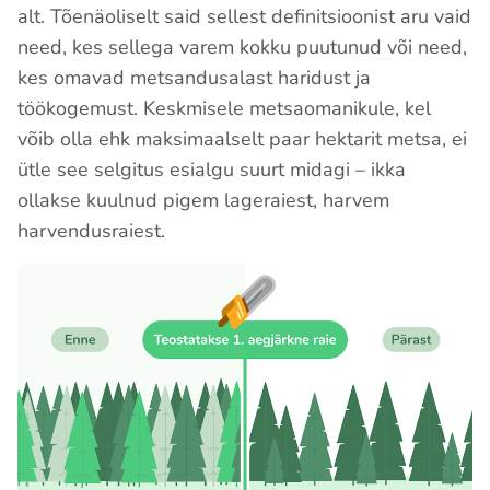
alt. Tõenäoliselt said sellest definitsioonist aru vaid
need, kes sellega varem kokku puutunud või need,
kes omavad metsandusalast haridust ja
töökogemust. Keskmisele metsaomanikule, kel
võib olla ehk maksimaalselt paar hektarit metsa, ei
ütle see selgitus esialgu suurt midagi – ikka
ollakse kuulnud pigem lageraiest, harvem
harvendusraiest.