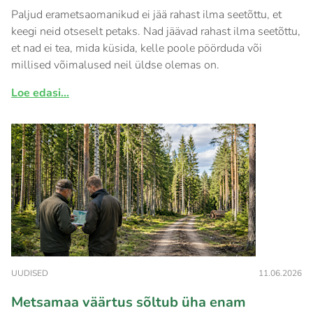
Paljud erametsaomanikud ei jää rahast ilma seetõttu, et
keegi neid otseselt petaks. Nad jäävad rahast ilma seetõttu,
et nad ei tea, mida küsida, kelle poole pöörduda või
millised võimalused neil üldse olemas on.
Loe edasi...
UUDISED
11.06.2026
Metsamaa väärtus sõltub üha enam