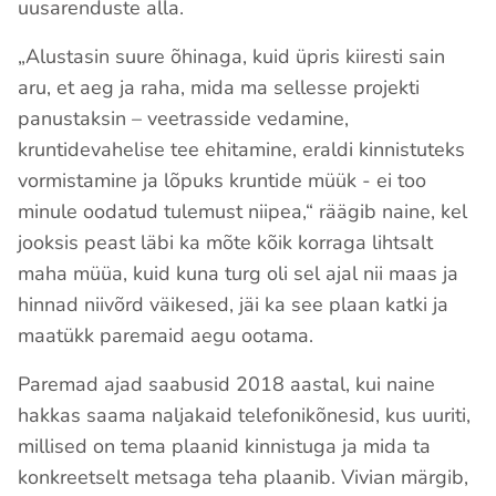
uusarenduste alla.
„Alustasin suure õhinaga, kuid üpris kiiresti sain
aru, et aeg ja raha, mida ma sellesse projekti
panustaksin – veetrasside vedamine,
kruntidevahelise tee ehitamine, eraldi kinnistuteks
vormistamine ja lõpuks kruntide müük - ei too
minule oodatud tulemust niipea,“ räägib naine, kel
jooksis peast läbi ka mõte kõik korraga lihtsalt
maha müüa, kuid kuna turg oli sel ajal nii maas ja
hinnad niivõrd väikesed, jäi ka see plaan katki ja
maatükk paremaid aegu ootama.
Paremad ajad saabusid 2018 aastal, kui naine
hakkas saama naljakaid telefonikõnesid, kus uuriti,
millised on tema plaanid kinnistuga ja mida ta
konkreetselt metsaga teha plaanib. Vivian märgib,