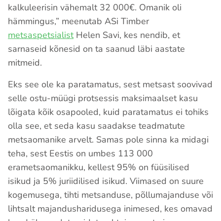
kalkuleerisin vähemalt 32 000€. Omanik oli
hämmingus,” meenutab ASi Timber
metsaspetsialist
Helen Savi, kes nendib, et
sarnaseid kõnesid on ta saanud läbi aastate
mitmeid.
Eks see ole ka paratamatus, sest metsast soovivad
selle ostu-müügi protsessis maksimaalset kasu
lõigata kõik osapooled, kuid paratamatus ei tohiks
olla see, et seda kasu saadakse teadmatute
metsaomanike arvelt. Samas pole sinna ka midagi
teha, sest Eestis on umbes 113 000
erametsaomanikku, kellest 95% on füüsilised
isikud ja 5% juriidilised isikud. Viimased on suure
kogemusega, tihti metsanduse, põllumajanduse või
lihtsalt majandusharidusega inimesed, kes omavad