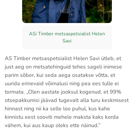
ASi Timber metsaspetsialist Helen
Savi
AS Timber metsaspetsialist Helen Savi ütleb, et
just aeg on metsatehinguid tehes sageli inimese
parim sõber, kui seda aega osatakse võtta, et
uurida erinevaid võimalusi ning pea ees tulle ei
tormata. „Olen aastate jooksul kogenud, et 99%
otsepakkumisi jäävad tugevalt alla turu keskmisest
hinnast ning nii ka selle loo puhul, kus kahe
kinnistu eest sooviti mehele maksta kaks korda
vähem, kui aus kaup oleks ette näinud.”