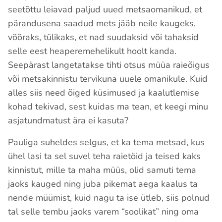
seetõttu leiavad paljud uued metsaomanikud, et
pärandusena saadud mets jääb neile kaugeks,
võõraks, tülikaks, et nad suudaksid või tahaksid
selle eest heaperemehelikult hoolt kanda.
Seepärast langetatakse tihti otsus müüa raieõigus
või metsakinnistu tervikuna uuele omanikule. Kuid
alles siis need õiged küsimused ja kaalutlemise
kohad tekivad, sest kuidas ma tean, et keegi minu
asjatundmatust ära ei kasuta?
Pauliga suheldes selgus, et ka tema metsad, kus
ühel lasi ta sel suvel teha raietöid ja teised kaks
kinnistut, mille ta maha müüs, olid samuti tema
jaoks kauged ning juba pikemat aega kaalus ta
nende müümist, kuid nagu ta ise ütleb, siis polnud
tal selle tembu jaoks varem “soolikat” ning oma