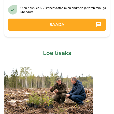
Olen nõus, et AS Timber vaatab minu andmeid ja võtab minuga
ühendust.
SAADA
Loe lisaks