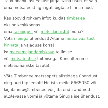
Ta kurinahk lasi Eestist jalga. Mina usun, et sain
oma metsa eest aga igati õiglase hinna nüüd.”
Kas soovid rohkem infot, kuidas
timber.ee
oksjonikeskkonnas
oma
raieõigust
või
metsakinnistut
müüa?
Võta
meiega
ühendust! Aitame
metsa väärtust
hinnata
ja vajaduse korral
ka
metsamajandamiskava
tellimise
või
metsateatise
täitmisega. Konsulteerime
metsaomanikke tasuta!
Võta Timber.ee metsaspetsialistidega ühendust
ning uuri täpsemalt! Helista meile 6665050 või
kirjuta info@timber.ee või jäta enda andmed
allolevasse vormi ja võtame Sinuga ise ühendust.