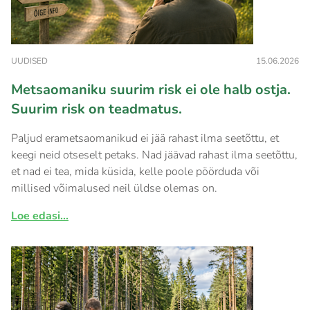
UUDISED
15.06.2026
Metsaomaniku suurim risk ei ole halb ostja.
Suurim risk on teadmatus.
Paljud erametsaomanikud ei jää rahast ilma seetõttu, et
keegi neid otseselt petaks. Nad jäävad rahast ilma seetõttu,
et nad ei tea, mida küsida, kelle poole pöörduda või
millised võimalused neil üldse olemas on.
Loe edasi...