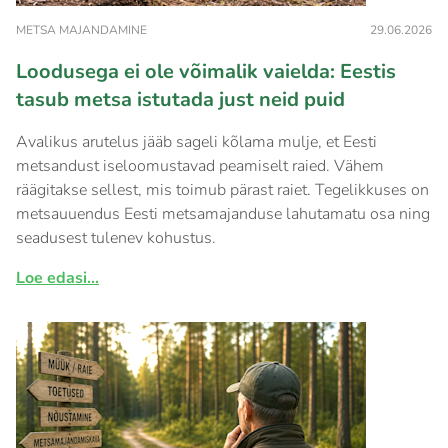
METSA MAJANDAMINE
29.06.2026
Loodusega ei ole võimalik vaielda: Eestis
tasub metsa istutada just neid puid
Avalikus arutelus jääb sageli kõlama mulje, et Eesti
metsandust iseloomustavad peamiselt raied. Vähem
räägitakse sellest, mis toimub pärast raiet. Tegelikkuses on
metsauuendus Eesti metsamajanduse lahutamatu osa ning
seadusest tulenev kohustus.
Loe edasi...