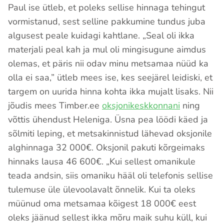
Paul ise ütleb, et poleks sellise hinnaga tehingut
vormistanud, sest selline pakkumine tundus juba
algusest peale kuidagi kahtlane. „Seal oli ikka
materjali peal kah ja mul oli mingisugune aimdus
olemas, et päris nii odav minu metsamaa nüüd ka
olla ei saa,” ütleb mees ise, kes seejärel leidiski, et
targem on uurida hinna kohta ikka mujalt lisaks. Nii
jõudis mees Timber.ee
oksjonikeskkonnani
ning
võttis ühendust Heleniga. Üsna pea löödi käed ja
sõlmiti leping, et metsakinnistud lähevad oksjonile
alghinnaga 32 000€. Oksjonil pakuti kõrgeimaks
hinnaks lausa 46 600€. „Kui sellest omanikule
teada andsin, siis omaniku hääl oli telefonis sellise
tulemuse üle ülevoolavalt õnnelik. Kui ta oleks
müünud oma metsamaa kõigest 18 000€ eest
oleks jäänud sellest ikka mõru maik suhu küll, kui