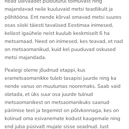
head ülevaadet puiduturul toimuvast ning
majandavad neile kuuluvaid metsi teadlikult ja
põhitööna. Ent nende kõrval omavad metsi suures
osas siiski täiesti tavalised Eestimaa inimesed,
kellest igaühele neist kuulub keskmiselt 6 ha
metsamaad. Need on inimesed, kes teavad, et nad
on metsaomanikud, kuid kel puuduvad oskused
metsi majandada.
Pealegi oleme jõudnud etappi, kus
erametsaomanikke tuleb tasapisi juurde ning ka
nende vanus on muutumas nooremaks. Saab vaid
oletada, et üks suur osa juurde tulnud
metsaomanikest on metsaomanikuks saanud
pärimise teel ja tegemist on põlvkonnaga, kes on
kolinud oma esivanemate kodust kaugemale ning
end juba püsivalt mujale sisse seadnud. Just