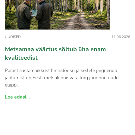
UUDISED
11.06.2026
Metsamaa väärtus sõltub üha enam
kvaliteedist
Pärast aastatepikkust hinnatõusu ja sellele järgnenud
jahtumist on Eesti metsakinnisvara turg jõudnud uude
etappi.
Loe edasi...