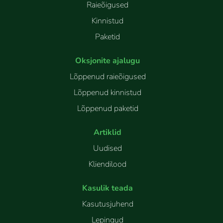
Raieõigused
Kinnistud
Paketid
Oksjonite ajalugu
Lõppenud raieõigused
Lõppenud kinnistud
Lõppenud paketid
Artiklid
Uudised
Kliendilood
Kasulik teada
Kasutusjuhend
Lepingud