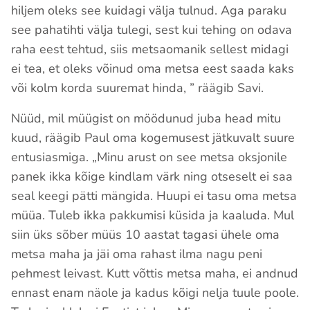
hiljem oleks see kuidagi välja tulnud. Aga paraku
see pahatihti välja tulegi, sest kui tehing on odava
raha eest tehtud, siis metsaomanik sellest midagi
ei tea, et oleks võinud oma metsa eest saada kaks
või kolm korda suuremat hinda, ” räägib Savi.
Nüüd, mil müügist on möödunud juba head mitu
kuud, räägib Paul oma kogemusest jätkuvalt suure
entusiasmiga. „Minu arust on see metsa oksjonile
panek ikka kõige kindlam värk ning otseselt ei saa
seal keegi pätti mängida. Huupi ei tasu oma metsa
müüa. Tuleb ikka pakkumisi küsida ja kaaluda. Mul
siin üks sõber müüs 10 aastat tagasi ühele oma
metsa maha ja jäi oma rahast ilma nagu peni
pehmest leivast. Kutt võttis metsa maha, ei andnud
ennast enam näole ja kadus kõigi nelja tuule poole.