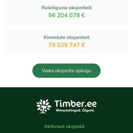
Raieõiguste oksjonitelt
56 204 078 €
Kinnistute oksjonitelt
79 529 747 €
Vaata oksjonite ajalugu
Aktiivsed oksjonid