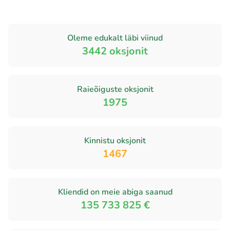
Oleme edukalt läbi viinud
3442
oksjonit
Raieõiguste oksjonit
1975
Kinnistu oksjonit
1467
Kliendid on meie abiga saanud
135 733 825 €