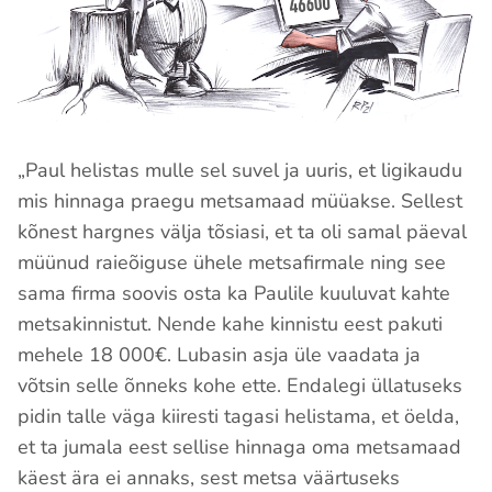
„Paul helistas mulle sel suvel ja uuris, et ligikaudu
mis hinnaga praegu metsamaad müüakse. Sellest
kõnest hargnes välja tõsiasi, et ta oli samal päeval
müünud raieõiguse ühele metsafirmale ning see
sama firma soovis osta ka Paulile kuuluvat kahte
metsakinnistut. Nende kahe kinnistu eest pakuti
mehele 18 000€. Lubasin asja üle vaadata ja
võtsin selle õnneks kohe ette. Endalegi üllatuseks
pidin talle väga kiiresti tagasi helistama, et öelda,
et ta jumala eest sellise hinnaga oma metsamaad
käest ära ei annaks, sest metsa väärtuseks