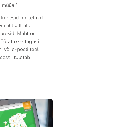
a müüa.”
d kõnesid on kelmid
 lihtsalt alla
urosid. Maht on
ööratakse tagasi.
i või e-posti teel
est,” tuletab