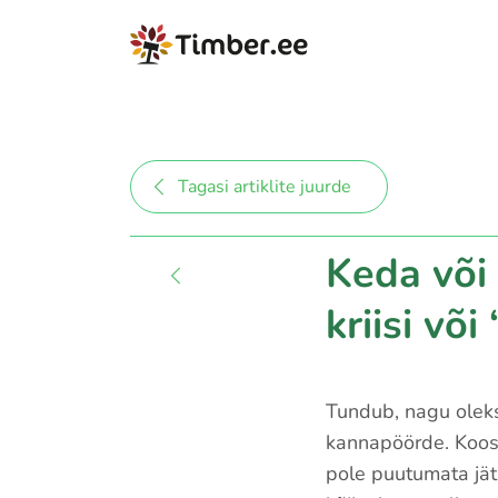
Tagasi artiklite juurde
Keda või
kriisi või
Tundub, nagu olek
kannapöörde. Koos
pole puutumata jät