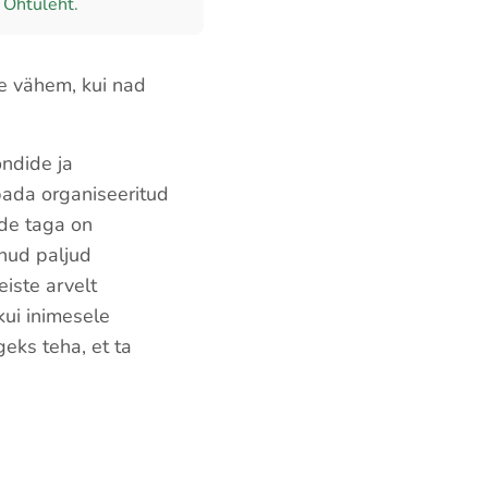
Õhtuleht.
le vähem, kui nad
ondide ja
ubada organiseeritud
ade taga on
tnud paljud
iste arvelt
kui inimesele
geks teha, et ta