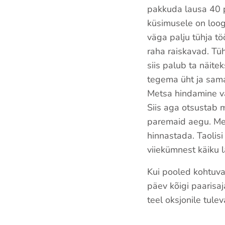
pakkuda lausa 40 
küsimusele on loog
väga palju tühja tö
raha raiskavad. Tü
siis palub ta näit
tegema üht ja sam
Metsa hindamine va
Siis aga otsustab 
paremaid aegu. Met
hinnastada. Taolisi
viiekümnest käiku 
Kui pooled kohtuva
päev kõigi paarisa
teel oksjonile tulev