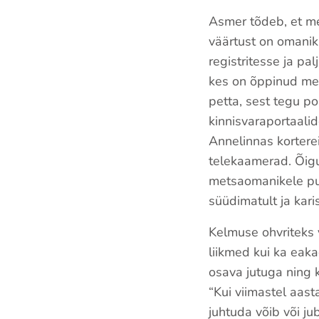
Asmer tõdeb, et me
väärtust on omanik
registritesse ja p
kes on õppinud met
petta, sest tegu p
kinnisvaraportaali
Annelinnas korterei
telekaamerad. Õigus
metsaomanikele pu
süüdimatult ja kar
Kelmuse ohvriteks v
liikmed kui ka eak
osava jutuga ning 
“Kui viimastel aast
juhtuda võib või j