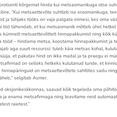
protsenti kõrgemat hinda kui metsaomanikuga otse suh
iline. “Kui metsaettevõte suhtleb ise eraomanikuga, te
öd ja tühjaks tööks on vaja palgata inimesi, kes oma vää
hi töö tähendab, et kui metsaomanik mõtleb ühel hetk
eks kümnelt metsaettevõttelt hinnapakkumist ning kõik
a tööd – hindama metsa, koostama hinnapakkumist ja 
jab aga suurt ressurssi: tuleb käia metsas kohal, kulut
müüja, et pakutav hind on ikka madal ja ta praegu ei m
safirmad on selleks hetkeks kulutanud tunde, et kinnist
 hinnapäringuid on metsaettevõtete sahtlites sadu ning 
läheb,” selgitab Asmer.
d oksjonikeskkonnas, saavad kõik tegeleda oma põhitö
ja ja enama metsafirmaga ning teavitame neid automaats
atest raietest.”