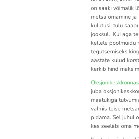
on saaki võimalik l
metsa omamine ja 
kulutusi: tulu saa
jooksul. Kui aga te
kellele poolmuidu 
tegutsemiseks king
aastate kulud kors
kerkib hind maksim
Oksjonikeskkonnas
juba oksjonikeskk
maatükiga tutvumis
valmis teise metsa
pidama. Sel juhul 
kes seeläbi oma m