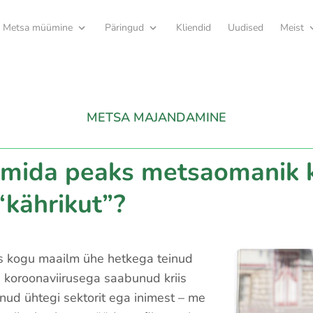
Metsa müümine
Päringud
Kliendid
Uudised
Meist
METSA MAJANDAMINE
 mida peaks metsaomanik 
 “kährikut”?
s kogu maailm ühe hetkega teinud
 koroonaviirusega saabunud kriis
nud ühtegi sektorit ega inimest – me