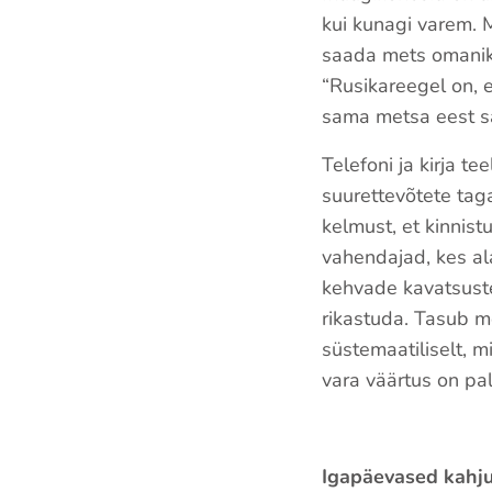
kui kunagi varem. 
saada mets omaniku
“Rusikareegel on, 
sama metsa eest sa
Telefoni ja kirja t
suurettevõtete taga
kelmust, et kinnist
vahendajad, kes ala
kehvade kavatsuste
rikastuda. Tasub m
süstemaatiliselt, m
vara väärtus on pal
Igapäevased kahju