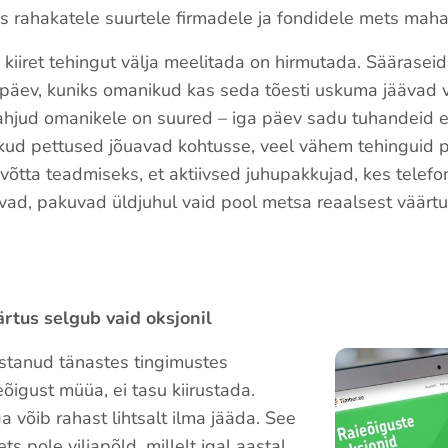
s rahakatele suurtele firmadele ja fondidele mets mah
 kiiret tehingut välja meelitada on hirmutada. Säärasei
päev, kuniks omanikud kas seda tõesti uskuma jäävad või
hjud omanikele on suured – iga päev sadu tuhandeid e
ikud pettused jõuavad kohtusse, veel vähem tehinguid p
võtta teadmiseks, et aktiivsed juhupakkujad, kes telefon
vad, pakuvad üldjuhul vaid pool metsa reaalsest väärtus
rtus selgub vaid oksjonil
stanud tänastes tingimustes
õigust müüa, ei tasu kiirustada.
 võib rahast lihtsalt ilma jääda. See
s pole viljapõld, millelt igal aastal