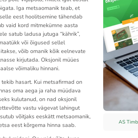
õigata. Iga metsaomanik teab, et
selle eest hoolitsemine tähendab
bub vaid kord mitmekümne aasta
ele satub ladusa jutuga “kährik”,
maatükk või õigused sellel
itakse, võib omanik kõik eelnevate
tnasse kirjutada. Oksjonil müües
aalse võimaliku hinnani.
tekib hasart. Kui metsafirmad on
onnas oma aega ja raha müüdava
eks kulutanud, on nad oksjonil
ettevõtte vastu vägevat lahingut
osutub võitjaks eeskätt metsaomanik,
AS Timb
etsa eest kõrgema hinna saab.