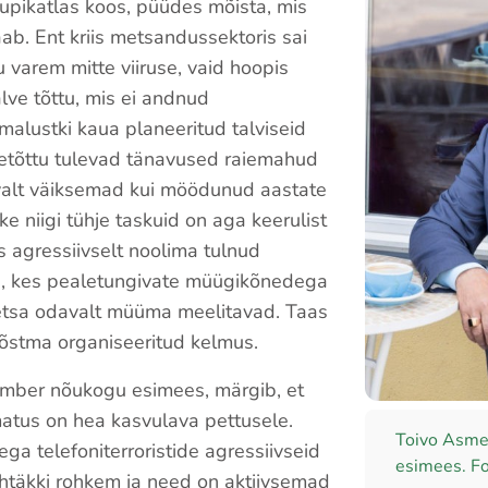
supikatlas koos, püüdes mõista, mis
ab. Ent kriis metsandussektoris sai
 varem mitte viiruse, vaid hoopis
lve tõttu, mis ei andnud
alustki kaua planeeritud talviseid
eetõttu tulevad tänavused raiemahud
valt väiksemad kui möödunud aastate
 niigi tühje taskuid on aga keerulist
 agressiivselt noolima tulnud
d, kes pealetungivate müügikõnedega
tsa odavalt müüma meelitavad. Taas
õstma organiseeritud kelmus.
imber nõukogu esimees, märgib, et
matus on hea kasvulava pettusele.
Toivo Asme
ga telefoniterroristide agressiivseid
esimees. Fo
htäkki rohkem ja need on aktiivsemad