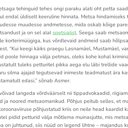
tsaga tehinguid tehes ongi paraku alati oht petta saad
ul endal üldiselt keeruline hinnata. Metsa hindamiseks
aljudesse muudesse andmetesse, mida oskab kõige parem
sandust ja on sel alal
spetsialist
. Seega saab metsao
ole korterimüügiga, kus võrdlevaid andmeid saab hõlpsas
dest. “Kui keegi käiks praegu Lasnamäel, Mustamäel, va
d poole hinnaga välja petmas, oleks kohe kohal kriminaa
tatult tuleks petturitel pikka aega elu läbi trellide vaa
ru silma ajajad tegutsevad inimeste teadmatust ära k
istamatult edasi,” sõnab Asmer.
õivad langeda võrdväärselt nii tippadvokaadid, riigiame
ad ja noored metsaomanikud. Põhjus peitub selles, et m
koroonaviiruse põhjustatud kriis on neile head kaardid 
atel pidid petturid välja mõtlema muinasjutte, mis mets
uba on juhtunud, siis nüüd on legend lihtne – majandus 