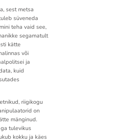
a, sest metsa
 tuleb süveneda
ini teha vaid see,
manikke segamatult
ti kätte
nalinnas või
lpolitsei ja
data, kuid
asutades
tnikud, riigikogu
anipulaatorid on
kätte mänginud.
aga tulevikus
kukub kokku ja käes