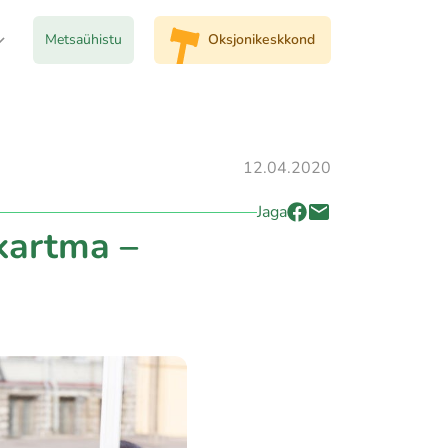
Metsaühistu
Oksjonikeskkond
12.04.2020
Jaga
kartma –