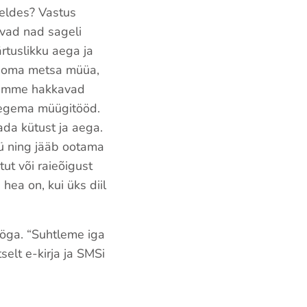
eldes? Vastus
evad nad sageli
rtuslikku aega ja
el oma metsa müüa,
 kümme hakkavad
tegema müügitööd.
ada kütust ja aega.
üü ning jääb ootama
ut või raieõigust
hea on, kui üks diil
öga. “Suhtleme iga
elt e-kirja ja SMSi