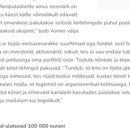
Manipulaatorite ainus eesmärk on
 käest kätte võimalikult odavalt.
et omanikele pakutakse selliste kiirtehingute puhul poo
aksid oksjonil,” toob Asmer välja.
eel ei tüüta metsaomanikke suurfirmad ega fondid, sest f
 on investorid, aktsionärid, isikud, kes ei saa endale l
uid pettusega oma portfelli osta. Tüütute kõnede ja kirj
ti kiiret tehingut pakuvad. “Tundub, et kriis on tööta jä
ga inimesed, kes nüüd kodus mõtlevad, kuidas kiirelt te
eeles hoida, et tegemist on organiseeritud kelmusega, 
itut kõnet ja erinevaid kanaleid kasutades püütakse sel
ju madalam kui tegelikult.”
d ulatuvad 100 000 euroni