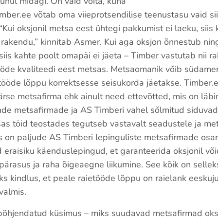
juhul midagi. On vaid võita, kuna
ber.ee võtab oma viieprotsendilise teenustasu vaid sii
Kui oksjonil metsa eest ühtegi pakkumist ei laeku, siis 
rakendu,” kinnitab Asmer. Kui aga oksjon õnnestub nin
siis kahte poolt omapäi ei jäeta – Timber vastutab nii 
ööde kvaliteedi eest metsas. Metsaomanik võib südamera
ööde lõppu korrektsesse seisukorda jäetakse. Timber.e
rse metsafirma ehk ainult need ettevõtted, mis on läbi
ende metsafirmade ja AS Timberi vahel sõlmitud siduva
as töid teostades tegutseb vastavalt seadustele ja m
ks on paljude AS Timberi lepinguliste metsafirmade osan
d eraisiku käenduslepingud, et garanteerida oksjonil võ
ärasus ja raha õigeaegne liikumine. See kõik on selleks
 kindlus, et peale raietööde lõppu on raielank eeskuju
almis.
a põhjendatud küsimus – miks suudavad metsafirmad ok