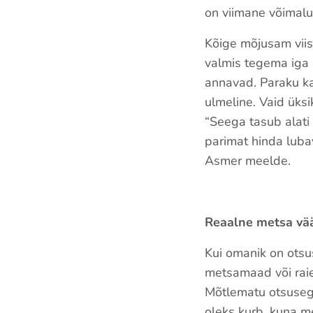
on viimane võimalu
Kõige mõjusam viis
valmis tegema iga 
annavad. Paraku ka
ulmeline. Vaid üks
“Seega tasub alati 
parimat hinda luba
Asmer meelde.
Reaalne metsa vää
Kui omanik on otsu
metsamaad või raie
Mõtlematu otsusega
oleks kurb, kuna met