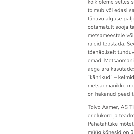
kõik oleme selles 
toimub või edasi sa
tänavu alguse palju
ootamatult sooja ta
metsameestele võim
raieid teostada. S
tõenäoliselt tundu
omad. Metsaomanike
aega ära kasutades
“kährikud” – kelmi
metsaomanikke me
on hakanud pead t
Toivo Asmer, AS T
eriolukord ja tead
Pahatahtlike mõtete
müügikõnesid on ü