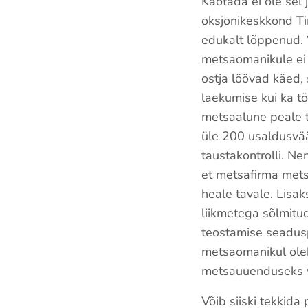
Kaotada ei ole sel 
oksjonikeskkond Tim
edukalt lõppenud. “
metsaomanikule ei 
ostja löövad käed, 
laekumise kui ka t
metsaalune peale t
üle 200 usaldusvää
taustakontrolli. N
et metsafirma mets
heale tavale. Lisa
liikmetega sõlmitu
teostamise seadusp
metsaomanikul oleks
metsauuenduseks v
Võib siiski tekkid