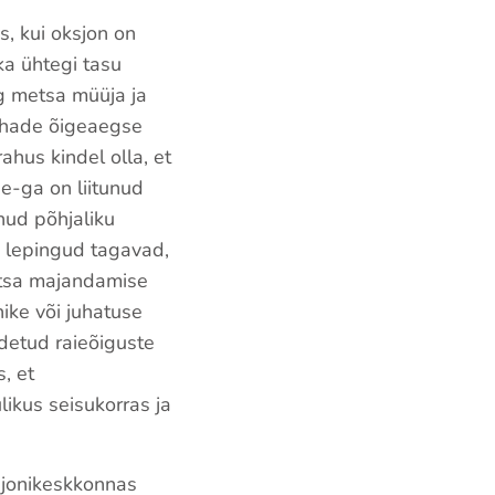
s, kui oksjon on
ka ühtegi tasu
g metsa müüja ja
rahade õigeaegse
hus kindel olla, et
e-ga on liitunud
nud põhjaliku
d lepingud tagavad,
etsa majandamise
ike või juhatuse
idetud raieõiguste
, et
likus seisukorras ja
sjonikeskkonnas