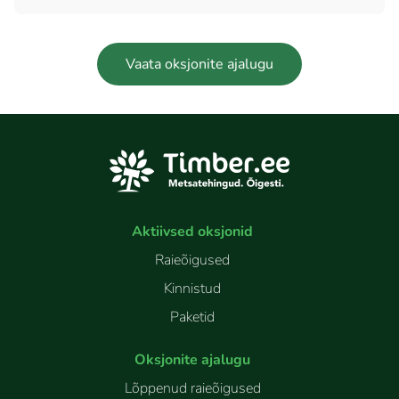
Vaata oksjonite ajalugu
Aktiivsed oksjonid
Raieõigused
Kinnistud
Paketid
Oksjonite ajalugu
Lõppenud raieõigused