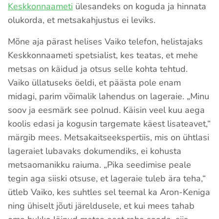
Keskkonnaameti
ülesandeks on koguda ja hinnata
olukorda, et metsakahjustus ei leviks.
Mõne aja pärast helises Vaiko telefon, helistajaks
Keskkonnaameti spetsialist, kes teatas, et mehe
metsas on käidud ja otsus selle kohta tehtud.
Vaiko üllatuseks öeldi, et päästa pole enam
midagi, parim võimalik lahendus on lageraie. „Minu
soov ja eesmärk see polnud. Käisin veel kuu aega
koolis edasi ja kogusin targemate käest lisateavet,“
märgib mees. Metsakaitseekspertiis, mis on ühtlasi
lageraiet lubavaks dokumendiks, ei kohusta
metsaomanikku raiuma. „Pika seedimise peale
tegin aga siiski otsuse, et lageraie tuleb ära teha,“
ütleb Vaiko, kes suhtles sel teemal ka Aron-Keniga
ning ühiselt jõuti järeldusele, et kui mees tahab