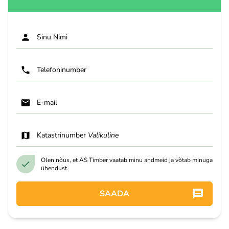
Sinu Nimi
Telefoninumber
E-mail
Katastrinumber
Valikuline
Olen nõus, et AS Timber vaatab minu andmeid ja võtab minuga
ühendust.
SAADA