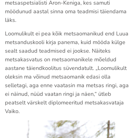
metsaspetsialisti Aron-Keniga, kes samuti
möödunud aastal sinna oma teadmisi täiendama
läks.
Loomulikult ei pea kõik metsaomanikud end Luua
metsanduskooli kirja panema, kuid mööda külge
sealt saadud teadmised ei jookse. Näiteks
metsakasvatus on metsaomanikele mõeldud
aastane täiendkoolitus süvendatult. „Loomulikult
oleksin ma võinud metsaomanik edasi olla
selletagi, aga enne vaatasin ma metsas ringi, aga
ei näinud, nüüd vaatan ringi ja näen,“ ütleb
peatselt värskelt diplomeeritud metsakasvataja
Vaiko.