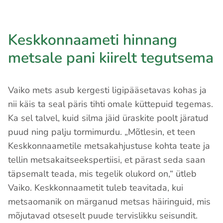
Keskkonnaameti hinnang
metsale pani kiirelt tegutsema
Vaiko mets asub kergesti ligipääsetavas kohas ja
nii käis ta seal päris tihti omale küttepuid tegemas.
Ka sel talvel, kuid silma jäid üraskite poolt järatud
puud ning palju tormimurdu. „Mõtlesin, et teen
Keskkonnaametile metsakahjustuse kohta teate ja
tellin metsakaitseekspertiisi, et pärast seda saan
täpsemalt teada, mis tegelik olukord on,“ ütleb
Vaiko. Keskkonnaametit tuleb teavitada, kui
metsaomanik on märganud metsas häiringuid, mis
mõjutavad otseselt puude tervislikku seisundit.