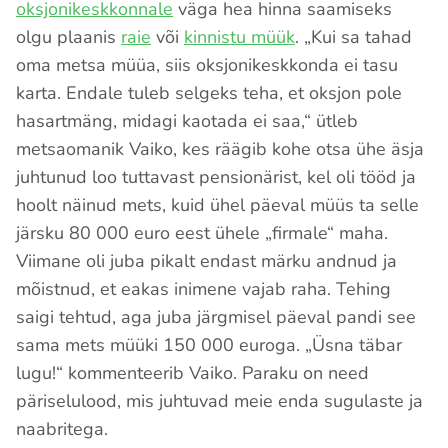
oksjonikeskkonnale
väga hea hinna saamiseks
olgu plaanis
raie
või
kinnistu müük
. „Kui sa tahad
oma metsa müüa, siis oksjonikeskkonda ei tasu
karta. Endale tuleb selgeks teha, et oksjon pole
hasartmäng, midagi kaotada ei saa,“ ütleb
metsaomanik Vaiko, kes räägib kohe otsa ühe äsja
juhtunud loo tuttavast pensionärist, kel oli tööd ja
hoolt näinud mets, kuid ühel päeval müüs ta selle
järsku 80 000 euro eest ühele „firmale“ maha.
Viimane oli juba pikalt endast märku andnud ja
mõistnud, et eakas inimene vajab raha. Tehing
saigi tehtud, aga juba järgmisel päeval pandi see
sama mets müüki 150 000 euroga. „Üsna täbar
lugu!“ kommenteerib Vaiko. Paraku on need
päriselulood, mis juhtuvad meie enda sugulaste ja
naabritega.