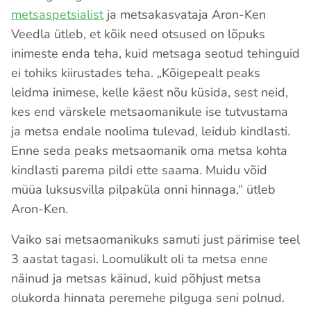
metsaspetsialist
ja metsakasvataja Aron-Ken
Veedla ütleb, et kõik need otsused on lõpuks
inimeste enda teha, kuid metsaga seotud tehinguid
ei tohiks kiirustades teha. „Kõigepealt peaks
leidma inimese, kelle käest nõu küsida, sest neid,
kes end värskele metsaomanikule ise tutvustama
ja metsa endale noolima tulevad, leidub kindlasti.
Enne seda peaks metsaomanik oma metsa kohta
kindlasti parema pildi ette saama. Muidu võid
müüa luksusvilla pilpaküla onni hinnaga,“ ütleb
Aron-Ken.
Vaiko sai metsaomanikuks samuti just pärimise teel
3 aastat tagasi. Loomulikult oli ta metsa enne
näinud ja metsas käinud, kuid põhjust metsa
olukorda hinnata peremehe pilguga seni polnud.