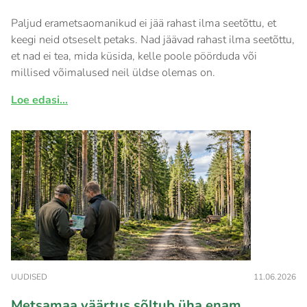
Paljud erametsaomanikud ei jää rahast ilma seetõttu, et
keegi neid otseselt petaks. Nad jäävad rahast ilma seetõttu,
et nad ei tea, mida küsida, kelle poole pöörduda või
millised võimalused neil üldse olemas on.
Loe edasi...
UUDISED
11.06.2026
Metsamaa väärtus sõltub üha enam