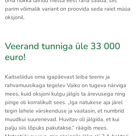
oma hukka läinud metsa eest raha saada, siis
parim võimalik variant on proovida seda raiet müüa
oksjonil.
Veerand tunniga üle 33 000
euro!
Kaitseliidus oma igapäevast leiba teeniv ja
rahvamuusikaga tegelev Vaiko on tugeva närviga
mees, kuid oksjoni kulgu jälgis ta ärevusega ning
pinge oli korralikult sees. „Iga natukese aja järel
tegin lehele värskenduse ja vaatasin, et numbrid
muudkui suurenevad. Huvitav oli jälgida, et kui
palju siis lõpuks pakutakse,“ räägib mees.