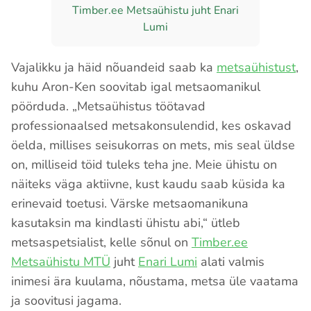
Timber.ee Metsaühistu juht Enari
Lumi
Vajalikku ja häid nõuandeid saab ka
metsaühistust
,
kuhu Aron-Ken soovitab igal metsaomanikul
pöörduda. „Metsaühistus töötavad
professionaalsed metsakonsulendid, kes oskavad
öelda, millises seisukorras on mets, mis seal üldse
on, milliseid töid tuleks teha jne. Meie ühistu on
näiteks väga aktiivne, kust kaudu saab küsida ka
erinevaid toetusi. Värske metsaomanikuna
kasutaksin ma kindlasti ühistu abi,“ ütleb
metsaspetsialist, kelle sõnul on
Timber.ee
Metsaühistu MTÜ
juht
Enari Lumi
alati valmis
inimesi ära kuulama, nõustama, metsa üle vaatama
ja soovitusi jagama.