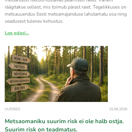
metsandust iseloomustavad peamiselt raied. Vähem
räägitakse sellest, mis toimub pärast raiet. Tegelikkuses on
metsauuendus Eesti metsamajanduse lahutamatu osa ning
seadusest tulenev kohustus.
Loe edasi...
UUDISED
15.06.2026
Metsaomaniku suurim risk ei ole halb ostja.
Suurim risk on teadmatus.