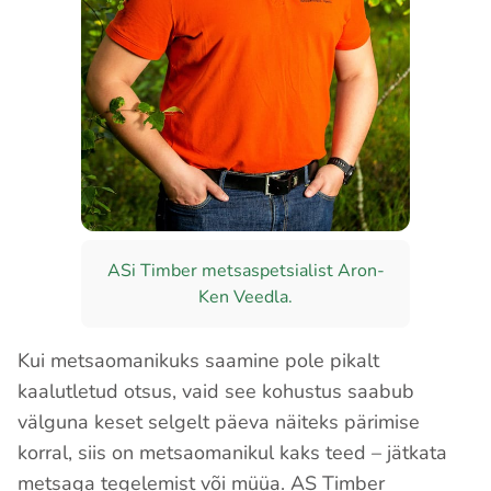
ASi Timber metsaspetsialist Aron-
Ken Veedla.
Kui metsaomanikuks saamine pole pikalt
kaalutletud otsus, vaid see kohustus saabub
välguna keset selgelt päeva näiteks pärimise
korral, siis on metsaomanikul kaks teed – jätkata
metsaga tegelemist või müüa. AS Timber