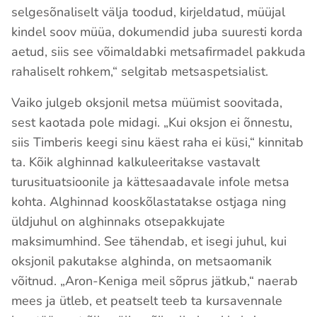
selgesõnaliselt välja toodud, kirjeldatud, müüjal
kindel soov müüa, dokumendid juba suuresti korda
aetud, siis see võimaldabki metsafirmadel pakkuda
rahaliselt rohkem,“ selgitab metsaspetsialist.
Vaiko julgeb oksjonil metsa müümist soovitada,
sest kaotada pole midagi. „Kui oksjon ei õnnestu,
siis Timberis keegi sinu käest raha ei küsi,“ kinnitab
ta. Kõik alghinnad kalkuleeritakse vastavalt
turusituatsioonile ja kättesaadavale infole metsa
kohta. Alghinnad kooskõlastatakse ostjaga ning
üldjuhul on alghinnaks otsepakkujate
maksimumhind. See tähendab, et isegi juhul, kui
oksjonil pakutakse alghinda, on metsaomanik
võitnud. „Aron-Keniga meil sõprus jätkub,“ naerab
mees ja ütleb, et peatselt teeb ta kursavennale