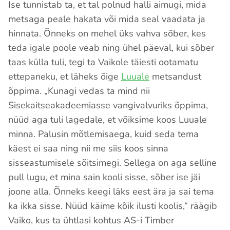
Ise tunnistab ta, et tal polnud halli aimugi, mida
metsaga peale hakata või mida seal vaadata ja
hinnata. Õnneks on mehel üks vahva sõber, kes
teda igale poole veab ning ühel päeval, kui sõber
taas külla tuli, tegi ta Vaikole täiesti ootamatu
ettepaneku, et läheks õige
Luuale
metsandust
õppima. „Kunagi vedas ta mind nii
Sisekaitseakadeemiasse vangivalvuriks õppima,
nüüd aga tuli lagedale, et võiksime koos Luuale
minna. Palusin mõtlemisaega, kuid seda tema
käest ei saa ning nii me siis koos sinna
sisseastumisele sõitsimegi. Sellega on aga selline
pull lugu, et mina sain kooli sisse, sõber ise jäi
joone alla. Õnneks keegi läks eest ära ja sai tema
ka ikka sisse. Nüüd käime kõik ilusti koolis,“ räägib
Vaiko, kus ta ühtlasi kohtus AS-i Timber