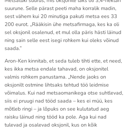
Metsatüki suurus, mis oksjonile läks oli 3,4-hektari
suurune. Selle pärast peeti maha korralik madin,
sest vähem kui 20 minutiga pakuti metsa ees 33
200 eurot. „Rääkisin ühe metsafirmaga, kes ka oli
sel oksjonil osalenud, et mul olla päris hästi läinud
ning sain selle eest isegi rohkem kui oleks võinud
saada.”
Aron-Ken kinnitab, et seda tuleb tihti ette, et need,
kes ikka metsa endale tahavad, on oksjonitel
valmis rohkem panustama. „Nende jaoks on
oksjonilt ostmine lihtsaks tehtud töö leidmise
võimalus. Kui nad metsaomanikega otse suhtlevad,
siis ei pruugi nad tööd saada – kes ei müü, kes
mõtleb ringi – ja lõpuks on see kulutatud aeg
raisku läinud ning tööd ka pole. Aga kui nad
tulevad ja osalevad oksjonil, kus on kõik