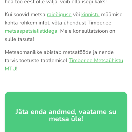
hea töö eest õlle välja, võib olla isegi kaks!
Kui soovid metsa
raieõiguse
või
kinnistu
müümise
kohta rohkem infot, võta ühendust Timber.ee
metsaspetsialistidega
. Meie konsultatsioon on
sulle tasuta!
Metsaomanikke abistab metsatööde ja nende
tarvis toetuste taotlemisel
Timber.ee Metsaühistu
MTÜ
!
Jäta enda andmed, vaatame su
metsa üle!